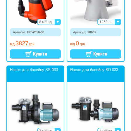
8 м³/год
1250 л
13,5 м³/год
2006 л
Артикул:
PCW01/400
Артикул:
28602
3785 л
5678 л
3827
0
від
грн
від
грн
Насос для басейну SS 033
Насос для басейну SD 033
7 м³/год
4 м³/год