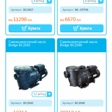
9 м³/год
6 м³/год
20 м³/год
9,5 м³/год
Артикул:
BC2527
Артикул:
WL-STP35
10 м³/год
12 м³/год
11298
6670
14 м³/год
від
грн
від
грн
Самовсмоктуючий насос
Самовсмоктуючий насос
Bridge BC2542
Bridge BC2548
12 м³/год
17 м³/год
Артикул:
BC2542
Артикул:
BC2548