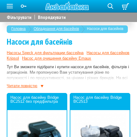
Фільтрувати
Впорядкувати
Головна
Обладнання для басейнів
Насоси для басейнів
Насоси для басейнів
Насосы Speck для фильтрации бассейна
Насосы для бассейнов
Kripsol
Насос для очищення басейну Emaux
Тут Ви зможете підібрати і купити насоси для басейнів, фільтрів і
атракціонів. Ми пропонуємо Вам устаткування різне по
потужності і по продуктивності, за цінами і різних брендів. На всі
позиції підтримується гарантія. Якщо Вам знадобиться
Читати повнiстю
кваліфікована консультація, завжди будемо раді відповісти на
Ваші запитання.
Насос для басейну Bridge
Насос для басейну Bridge
BC2512 без предфильтра
BC2513