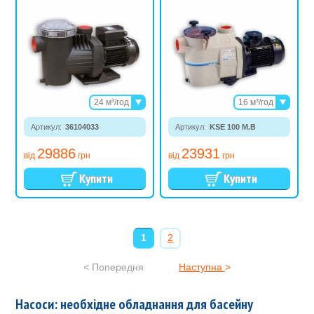
24 м³/год
16 м³/год
26 м³/год
22 м³/год
Артикул:
36104033
31 м³/год
Артикул:
KSE 100 M.B
26 м³/год
29886
23931
від
грн
від
грн
1
2
<
Попередня
Наступна
>
Насоси: необхідне обладнання для басейну