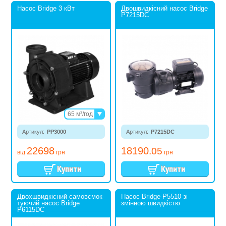
Насос Bridge 3 кВт
Двошвидкісний насос Bridge
P7215DC
65 м³/год
85 м³/год
Артикул:
PP3000
Артикул:
P7215DC
22698
18190
.05
від
грн
грн
Двохшвидкісний самовсмок­
Насос Bridge P5510 зі
туючий насос Bridge
змінною швидкістю
P6115DC