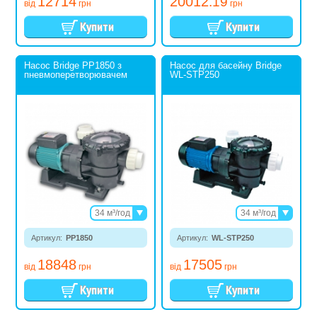
12714
20012
.19
від
грн
грн
Насос Bridge PP1850 з
Насос для басейну Bridge
пневмоперетворювачем
WL-STP250
34 м³/год
34 м³/год
38 м³/год
38 м³/год
Артикул:
PP1850
Артикул:
WL-STP250
18848
17505
від
грн
від
грн