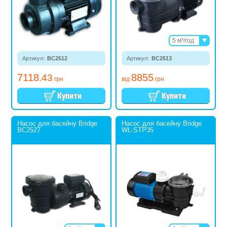
5 м³/год
8 м³/год
Артикул:
BC2512
Артикул:
BC2513
10,5 м³/год
7118
8855
.43
грн
від
грн
Насос для басейну Bridge
Насос для басейну Bridge
BC2527
WL-STP35