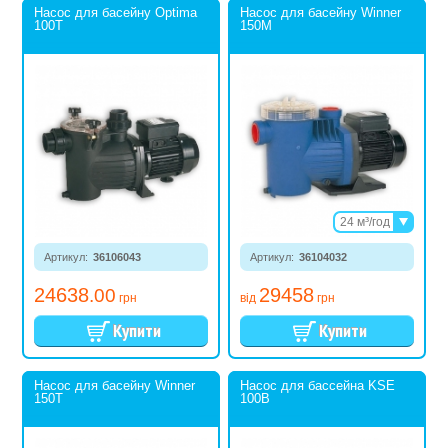
Насос для басейну Optima
Насос для басейну Winner
100T
150M
24 м³/год
26 м³/год
Артикул:
36106043
Артикул:
36104032
31 м³/год
24638
29458
.00
грн
від
грн
Насос для басейну Winner
Насос для бассейна KSE
150T
100B