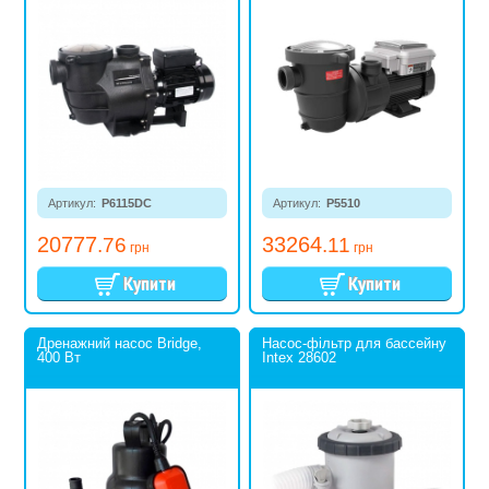
Артикул:
P6115DC
Артикул:
P5510
20777
33264
.76
.11
грн
грн
Дренажний насос Bridge,
Насос-фільтр для бассейну
400 Вт
Intex 28602