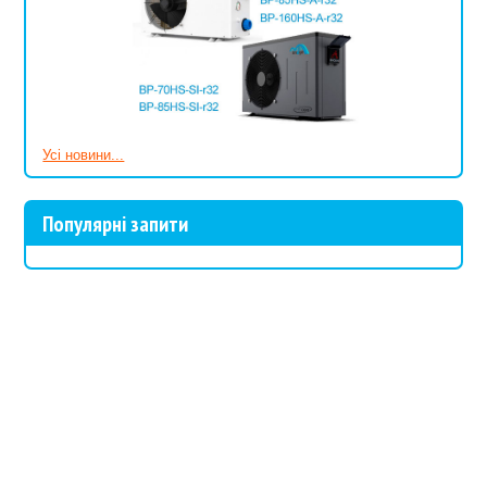
Насоси для басейнів в АкваЛавці і їх ціна
В каталозі насосного обладнання представлені електричні
циркуляційні насоси для басейнів всесвітньо відомих торгових
марок:
Китайського виробництва: Bridge, EMAUX, фільтри-насоси
Усі новини...
для басейнів Intex.
Іспанські циркуляційні насоси: Kripsol і Bombas PSH (Vagner).
Німецькі циркуляційні насоси: Speck.
Популярні запити
Італійські циркуляційні насоси Saci.
Всі моделі добре зарекомендували себе на ринку, мають
сертифікати якості і гарантію від виробників.
За технічними характеристиками в нашому асортименті присутні:
циркуляційні насоси з нормальним всмоктуванням.
Конструктивні особливості дозволяють встановлювати
апарат тільки нижче води в басейні, або обладнати його
зворотним клапаном (що все-таки небажано). При першому
запуску обов'язково наповнюйте такий насос водою;
самовсмоктуючі насоси для басейну - більш високі вимоги до
можливостей сформували більш високу ціну на цей вид