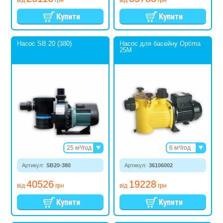
від
грн
від
грн
Насос SB 20 (380)
Насос для басейну Optima
25M
25 м³/год
6 м³/год
29 м³/год
8 м³/год
Артикул:
SB20-380
Артикул:
36106002
10 м³/год
12,5 м³/год
40526
19228
15,3 м³/год
від
грн
від
грн