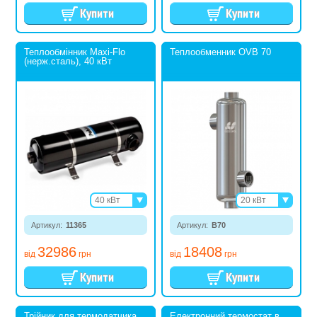
Теплообмінник Maxi-Flo
Теплообменник OVB 70
(нерж.сталь), 40 кВт
40 кВт
20 кВт
60 кВт
38 кВт
Артикул:
11365
75 кВт
Артикул:
B70
53 кВт
120 кВт
73 кВт
32986
18408
88 кВт
від
грн
від
грн
Трійник для термодатчика
Електронний термостат в