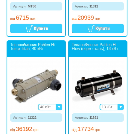
38 кВт
75 кВт
Артикул:
MT80
58 кВт
Артикул:
11312
72 кВт
6715
20939
116 кВт
від
грн
від
грн
Теплообмінник Pahlen Hi-
Теплообмінник Pahlen Hi-
Temp Titan, 40 кВт
Flow (нерж.сталь), 13 кВт
40 кВт
13 кВт
75 кВт
28 кВт
Артикул:
11322
Артикул:
11391
40 кВт
75 кВт
36192
17734
від
грн
від
грн