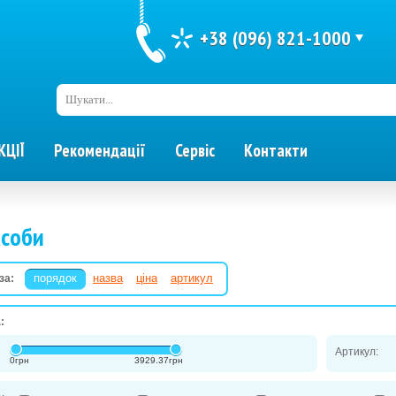
+38 (096) 821-1000
Шукати...
КЦІЇ
Рекомендації
Сервіс
Контакти
асоби
порядок
назва
ціна
артикул
за:
:
Артикул:
0
грн
3929.37
грн