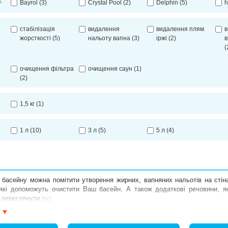
:
Bayrol
(3)
Crystal Pool
(2)
Delphin
(5)
h
:
стабілізація
видалення
видалення плям
в
жорсткості
(5)
нальоту вапна
(3)
іржі
(2)
в
(
очищення фільтра
очищення саун
(1)
(2)
1,5 кг
(1)
1 л
(10)
3 л
(5)
5 л
(4)
 басейну можна помітити утворення жирних, вапняних нальотів на стін
які допоможуть очистити Ваш басейн. А також додаткові речовини, як
 переглянути
тут
.