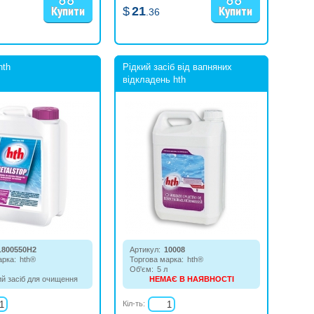
$
21
.36
hth
Рідкий засіб від вапняних
відкладень hth
L800550H2
Артикул:
10008
арка:
hth®
Торгова марка:
hth®
Об'єм:
5 л
й засіб для очищення
НЕМАЄ В НАЯВНОСТІ
ну від іонів різних
Засіб для видалення вапняного
Запобігає утворенню
нальоту. Скорочує утворення
Кіл-ть:
их відкладень.
нальоту на стінках басейну і тим