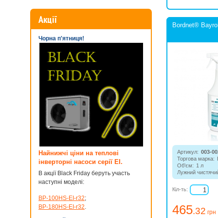
Акції
Bordnet® Bayro
Чорна п'ятниця!
Артикул:
003-00
Найнижчі ціни на теплові
Торгова марка:
інверторні насоси серії EI.
Об'єм:
1 л
Лужний чистячий
В акції Black Friday беруть участь
для видалення ж
наступні моделі:
ватерлінії.
Кіл-ть:
BP-100HS-EI-r32
;
465
BP-180HS-EI-r32
.
.32
грн