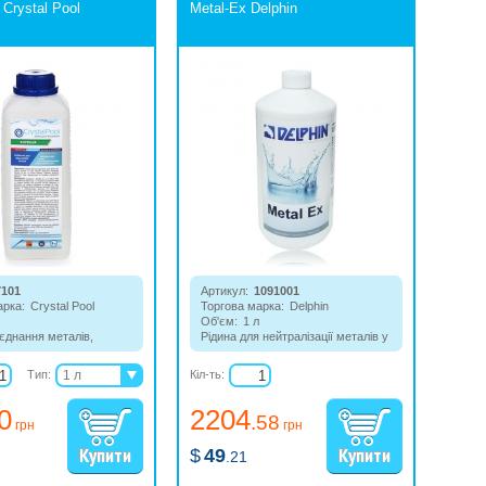
Crystal Pool
Metal-Ex Delphin
7101
Артикул:
1091001
арка:
Crystal Pool
Торгова марка:
Delphin
Об'єм:
1 л
єднання металів,
Рідина для нейтралізації металів у
альну жорсткість води.
воді.
Тип:
1 л
Кіл-ть:
5 л
0
2204
.58
грн
грн
$
49
.21