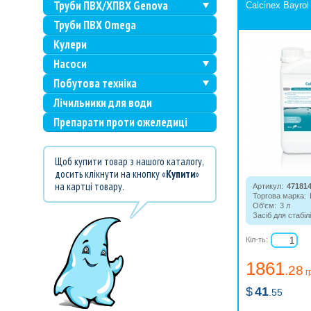
Труби ПВХ/ХПВХ Genova
Calcinex Bayrol
Труби ПВХ Omega
Кулери
Насоси
Побутова техніка
Лічильники для води
Препарати проти ожеледиці
Щоб купити товар з нашого каталогу,
досить клікнути на кнопку «
Купити
»
на картці товару.
Артикул:
47181
Торгова марка:
Об'єм:
3 л
Засіб для стабілі
води, рівня каль
відкладенню вап
Кіл-ть:
облицюванні бас
циркуляції.
1861
.28
г
$
41
.55