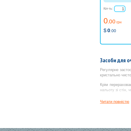
Засіб для очище
відкладень міне
Кіл-ть:
походження на 
басейну.
0
.00
грн
$
0
.00
Засоби для о
Регулярне застос
кристально чисто
Крім перерахова
нальоту зі стін, 
Проблеми, виклик
Читати повнiстю
Для попередженн
Стабілізатор жор
Реагенти захистя
Для боротьби з к