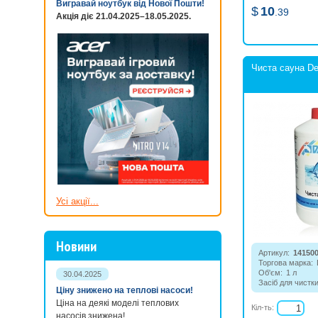
Вигравай ноутбук від Нової Пошти!
$
10
.39
Акція діє 21.04.2025–18.05.2025.
Чиста сауна De
Усі акції...
Новини
Артикул:
14150
Торгова марка:
Об'єм:
1 л
30.04.2025
Засіб для чистки
Ціну знижено на теплові насоси!
дезинфікуючою 
Ціна на деякі моделі теплових
Кіл-ть:
насосів знижена!