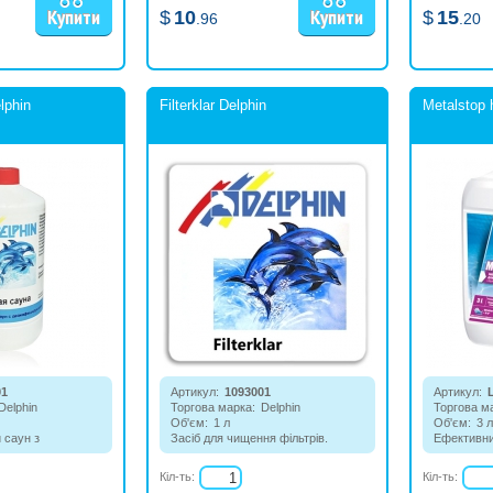
$
10
$
15
.96
.20
lphin
Filterklar Delphin
Metalstop 
01
Артикул:
1093001
Артикул:
Delphin
Торгова марка:
Delphin
Торгова м
Об'єм:
1 л
Об'єм:
3 л
 саун з
Засіб для чищення фільтрів.
Ефективни
властивістю.
Видаляє вапно, органічні частки,
води басей
залишки жирів та інші
металів. 
Кіл-ть:
Кіл-ть:
забруднення, що скупчуються в
мінеральн