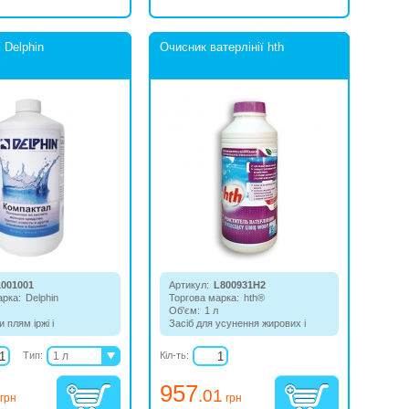
 Delphin
Очисник ватерлінії hth
1001001
Артикул:
L800931H2
арка:
Delphin
Торгова марка:
hth®
Об'єм:
1 л
и плям іржі і
Засіб для усунення жирових і
й.
вапняних нальотів. Відмінно
розчиняє і очищає забруднення,
Тип:
1 л
Кіл-ть:
після очищення поверхні набуває
3 л
свого коліру та блиску.
957
.01
грн
грн