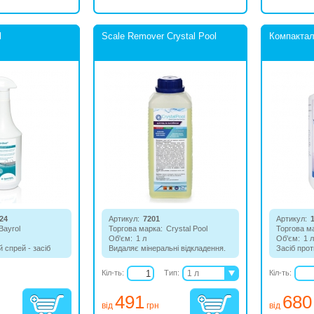
l
Scale Remover Crystal Pool
Компактал
24
Артикул:
7201
Артикул:
Bayrol
Торгова марка:
Crystal Pool
Торгова м
Об'єм:
1 л
Об'єм:
1 л
 спрей - засіб
Видаляє мінеральні відкладення.
Засіб прот
иру і слизу з
водоросте
Кіл-ть:
Тип:
1 л
Кіл-ть:
5 л
491
680
від
грн
від