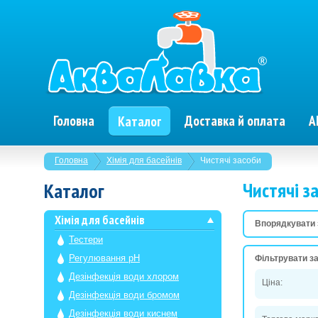
Головна
Доставка й оплата
А
Каталог
Головна
Хімія для басейнів
Чистячі засоби
Чистячі з
Каталог
Хімія для басейнів
Впорядкувати 
Тестери
Регулювання рН
Фільтрувати за
Дезінфекція води хлором
Ціна:
Дезінфекція води бромом
Дезінфекція води киснем