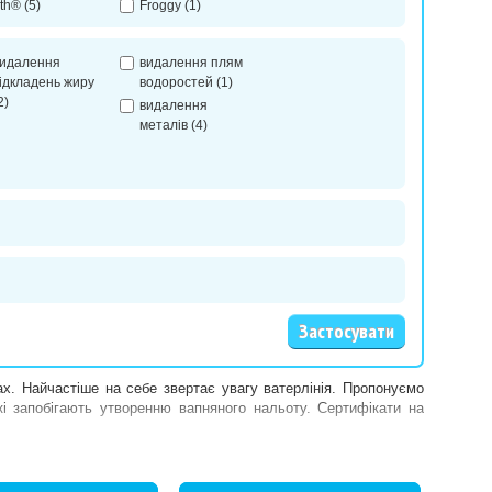
th®
(5)
Froggy
(1)
идалення
видалення плям
ідкладень жиру
водоростей
(1)
2)
видалення
металів
(4)
ах. Найчастіше на себе звертає увагу ватерлінія. Пропонуємо
і запобігають утворенню вапняного нальоту. Сертифікати на