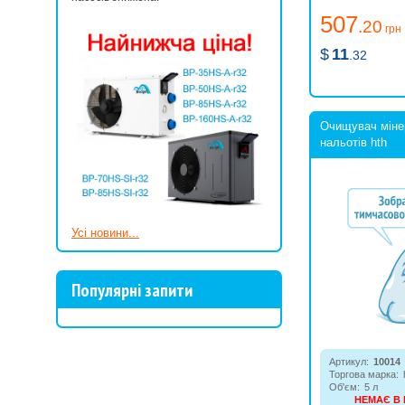
507
.20
грн
$
11
.32
Очищувач міне
нальотів hth
Усі новини...
Популярні запити
Артикул:
10014
Торгова марка:
Об'єм:
5 л
НЕМАЄ В