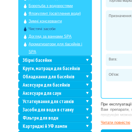
Торгова марка
Боротьба з водоростями
Флокулянт (освітлення води)
Призначення
Зимні консерванти
Чистячі засоби
Догляд за ваннами SPA
Ароматизатори для басейнів і
SPA
Збірні басейни
Вага:
Круги, матраци для басейнів
Об'єм:
Обладнання для басейнів
Аксесуари для басейнів
Аксесуари для саун
Устаткування для ставків
При експлуатації
Засоби для води в ставку
Вам препарати, 
продукцію можна
Фільтри для води
Читати повнiстю
Картриджі й УФ лампи