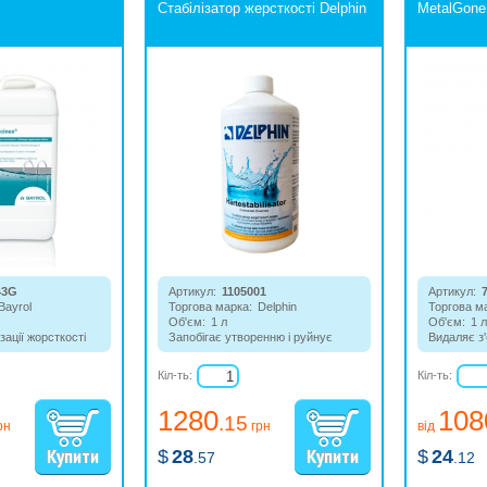
Стабілізатор жерсткості Delphin
MetalGone 
43G
Артикул:
1105001
Артикул:
Bayrol
Торгова марка:
Delphin
Торгова м
Об'єм:
1 л
Об'єм:
1 л
зації жорсткості
Запобігає утворенню і руйнує
Видаляє з'
цію. Запобігає
відкладення вапняку і металів на
знижує заг
на на
облицюванні басейну,
Кіл-ть:
Кіл-ть:
ейну і системах
трубопроводі, обладнанні.
1280
108
.15
рн
грн
від
$
28
$
24
.57
.12