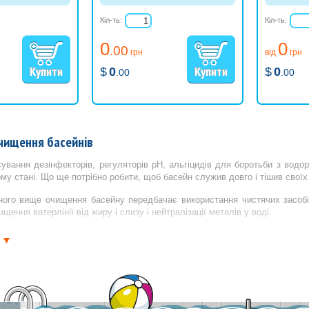
ння всіх типів
Засіб для чищення піщаних,
Засіб, що 
рального
діатомових і картриджних
Застосову
Кіл-ть:
Кіл-ть:
поверхнях
фільтрів.
і очищенн
ефективни
0
0
щільних н
.00
грн
від
грн
фільтрових
$
0
$
0
.00
.00
чищення басейнів
ування дезінфекторів, регуляторів pH, альгіцидів для боротьби з водо
му стані. Що ще потрібно робити, щоб басейн служив довго і тішив своїх
ного вище очищення басейну передбачає використання чистячих засобі
чищення ватерлінії від жиру і слизу і нейтралізації металів у воді.
ані надлишком металів у воді і відкладеннями мінерального походження
я даних проблем використовують засоби для очищення басейнів.
сткості води і засоби для видалення іонів металів потрібно застосовувати
ть водну систему з першого дня експлуатації.
альцієвим нальотом на чаші басейну використовують спеціалізовані рідкі