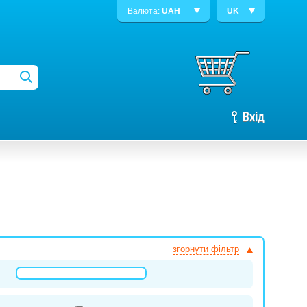
Валюта:
UAH
UK
Вхід
згорнути фільтр