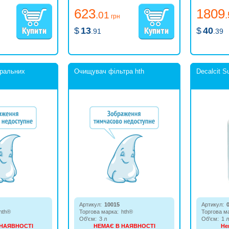
фільтрі.
623
1809
.01
грн
$
13
$
40
.91
.39
ральних
Очищувач фільтра hth
Decalcit S
Артикул:
10015
Артикул:
hth®
Торгова марка:
hth®
Торгова м
Об'єм:
3 л
Об'єм:
1 л
 НАЯВНОСТІ
НЕМАЄ В НАЯВНОСТІ
Не