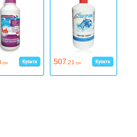
507
62
3
.21
грн
грн