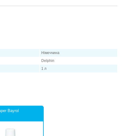
1:3;
ти до 1:10.
Німеччина
ції.
Delphin
лянку.
1 л
з.
ілити її на невеликі ділянки.
uper Bayrol
рхонь з каучукової фарби або пластику. Не рекомендується
кислоти (мармур, емаль, хром або сталь). Будьте уважні, пари