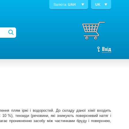
Валюта:
UAH
UK
Вхід
лення плям іржі і водоростей. До складу даної хімії входить
 10 %), тензиди (речовини, які знижують поверхневий натяг і
агає проникненню засобу між частинками бруду і поверхнею,