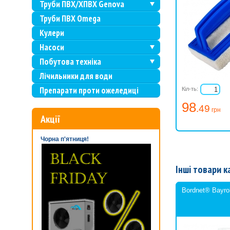
Труби ПВХ/ХПВХ Genova
Труби ПВХ Omega
Кулери
Насоси
Побутова техніка
Лічильники для води
Препарати проти ожеледиці
Кіл-ть:
98
.49
грн
Акції
Чорна п'ятниця!
Інші товари к
Bordnet® Bayro