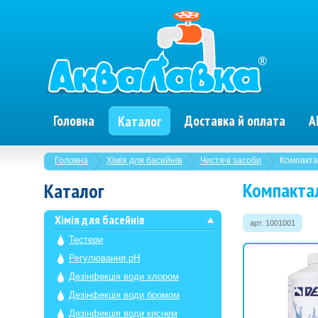
Головна
Доставка й оплата
А
Каталог
Головна
Хімія для басейнів
Чистячі засоби
Компакта
Компактал
Каталог
Хімія для басейнів
арт. 1001001
Тестери
Регулювання рН
Дезінфекція води хлором
Дезінфекція води бромом
Дезінфекція води киснем