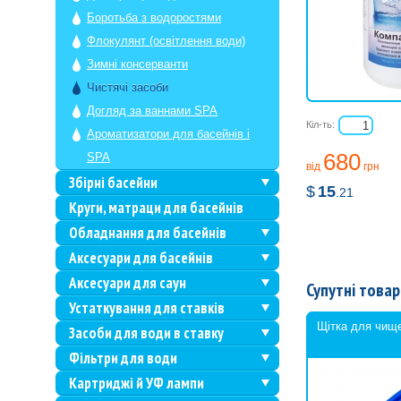
Боротьба з водоростями
Флокулянт (освітлення води)
Зимні консерванти
Чистячі засоби
Догляд за ваннами SPA
Кіл-ть:
Ароматизатори для басейнів і
680
SPA
від
грн
Збірні басейни
$
15
.21
Круги, матраци для басейнів
Обладнання для басейнів
Аксесуари для басейнів
Аксесуари для саун
Супутні товар
Устаткування для ставків
Щітка для чище
Засоби для води в ставку
Фільтри для води
Картриджі й УФ лампи