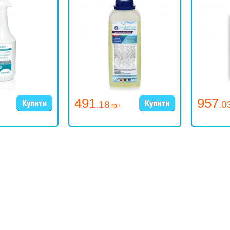
491
957
.18
.0
грн