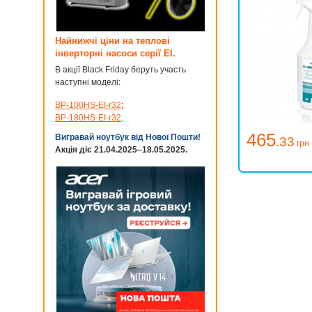
Найнижчі ціни на теплові
інверторні насоси серії EI.
В акції Black Friday беруть участь
наступні моделі:
BP-100HS-EI-r32
;
BP-180HS-EI-r32
.
465
Вигравай ноутбук від Нової Пошти!
.33
грн
Акція діє 21.04.2025–18.05.2025.