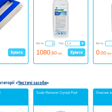
випаровування можуть привести до корозії мета
Кіл-ть:
Тип:
1 л
Кіл-ть:
5 л
1080
0
.60
.00
грн
грн
атегорії «
Чистячі засоби
»
l
Scale Remover Crystal Pool
Очисник ва