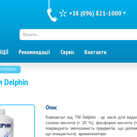
+38 (096) 821-1000
Шукати...
КЦІЇ
Рекомендації
Сервіс
Контакти
л Delphin
 Delphin
Опис
Компактал від ТМ Delphin - це засіб для вида
соляна кислота (< 20 %), фосфорна кислота (<
покращують змочуваність предметів, що допом
що очищається), ароматизатори.