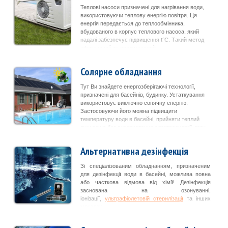
Теплові насоси призначені для нагрівання води,
використовуючи теплову енергію повітря. Ця
енергія передається до теплообмінника,
вбудованого в корпус теплового насоса, який
надалі забезпечує підвищення t°C. Такий метод
ефективний та продуктивний.
Солярне обладнання
Тут Ви знайдете енергозберігаючі технології,
призначені для басейнів, будинку. Устаткування
використовує виключно сонячну енергію.
Застосовуючи його можна підвищити
температуру води в басейні, прийняти теплий
душ тощо без використання електроенергії, газу.
Альтернативна дезінфекція
Зі спеціалізованим обладнанням, призначеним
для дезінфекції води в басейні, можлива повна
або часткова відмова від хімії! Дезінфекція
заснована на озонуванні,
іонізації,
ультрафіолетовій стерилізації
та інших
методах.