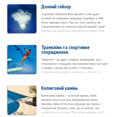
Донний гейзер
З донним гейзером Ваш басейн стане дуже
схожий на справжню природну водойму, в якій
б'ють підводні ключі. Під час своєї роботи він
утворюватиме на поверхні гарний водний "гриб".
Аеромасаж дозволить насолодитися відчуттям
невагомості.
Трампліни та спортивне
спорядження
Трамплін – це один з водних атракціонів, що є
спортивною спорудою, яка використовується для
стрибків з місця або розбігу. Спортивні
спорядження надають можливість весело та
активно проводити час.
Копінговий камінь
Копінговий камінь – штучний камінь, який
використовується для облицювання борту
басейну. Крім естетичної функції, він також є
елементом безпеки, тому що не ковзає і не
нагрівається на сонці. При цьому виконує ще й
функцію хвилевідбійника.