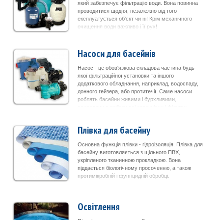
який забезпечує фільтрацію води. Вона повинна
проводитися щодня, незалежно від того
експлуатується об'єкт чи ні! Крім механічного
очищення води важливо і її рух!
Насоси для басейнів
Насос - це обов'язкова складова частина будь-
якої фільтраційної установки та іншого
додаткового обладнання, наприклад, водоспаду,
донного гейзера, або протитечії. Саме насоси
роблять басейни живими і бурхливими,
приводячи в роботу всі атракціони і фільтри.
Плівка для басейну
­Основна функція плівки - гідроізоляція. Плівка для
басейну виготовляється з щільного ПВХ,
укріпленого тканинною прокладкою. Вона
піддається біологічному просоченню, а також
протимікробній і фунгіцидній обробці.
Освітлення