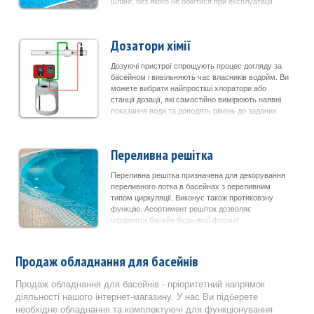
шланг, без якого не обійтися при експлуатації
звичайного ручного пилососа.
Дозатори хімії
Дозуючі пристрої спрощують процес догляду за
басейном і вивільняють час власників водойм. Ви
можете вибрати найпростіші хлоратори або
станції дозації, які самостійно вимірюють наявні
показання води та доводять рівень до заданих
параметрів.
Переливна решітка
Переливна решітка призначена для декорування
переливного лотка в басейнах з переливним
типом циркуляції. Виконує також протиковзну
функцію. Асортимент решіток дозволяє
оформити басейн будь-якої форми!
Продаж обладнання для басейнів
Продаж обладнання для басейнів - пріоритетний напрямок
діяльності нашого інтернет-магазину. У нас Ви підберете
необхідне обладнання та комплектуючі для функціонування