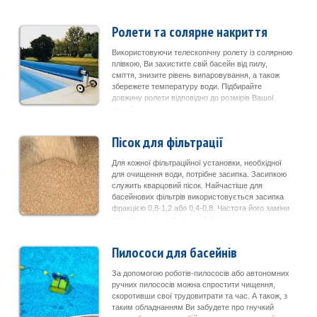
Ролети та солярне накриття
Використовуючи телескопічну ролету із солярною
плівкою, Ви захистите свій басейн від пилу,
сміття, знизите рівень випаровування, а також
збережете температуру води. Підбирайте
довжину ролети відповідно до розмірів Вашої
водойми.
Пісок для фільтрації
Для кожної фільтраційної установки, необхідної
для очищення води, потрібне засипка. Засипкою
служить кварцовий пісок. Найчастіше для
басейнових фільтрів використовується засипка
фракцією 0,8-1,2 або 0,4-0,8. Частота його заміни
становить лише 1 раз на 2-3 роки.
Пилососи для басейнів
За допомогою роботів-пилососів або автономних
ручних пилососів можна спростити чищення,
скоротивши свої трудовитрати та час. А також, з
таким обладнанням Ви забудете про гнучкий