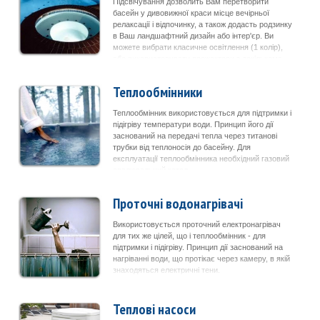
Підсвічування дозволить Вам перетворити
басейн у дивовижної краси місце вечірньої
релаксації і відпочинку, а також додасть родзинку
в Ваш ландшафтний дизайн або інтер'єр. Ви
можете вибрати класичне освітлення (1 колір),
або використовувати прожектори з декількома
програмами.
Теплообмінники
Теплообмінник використовується для підтримки і
підігріву температури води. Принцип його дії
заснований на передачі тепла через титанові
трубки від теплоносія до басейну. Для
експлуатації теплообмінника необхідний газовий
опалювальний котел.
Проточні водонагрівачі
Використовується проточний електронагрівач
для тих же цілей, що і теплообмінник - для
підтримки і підігріву. Принцип дії заснований на
нагріванні води, що протікає через камеру, в якій
знаходяться електричні тени.
Теплові насоси