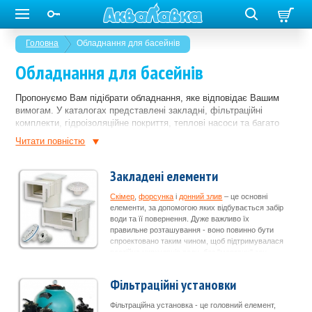
Головна
Обладнання для басейнів
Обладнання для басейнів
Пропонуємо Вам підібрати обладнання, яке відповідає Вашим
вимогам. У каталогах представлені закладні, фільтраційні
комплекти, гідроізоляційне покриття, теплові насоси та багато
іншого від провідних виробників. У Вас завжди є можливість
Читати повнiстю
зробити басейн з підігрівом і підсвічуванням, додати будь-який
атракціон, вибрати забарвлення внутрішнього покриття, підібрати
Закладені елементи
зручні сходи й т.і.
Скімер
,
форсунка
і
донний злив
– це основні
елементи, за допомогою яких відбувається забір
води та її повернення. Дуже важливо їх
правильне розташування - воно повинно бути
спроектовано таким чином, щоб підтримувалася
постійна циркуляція води, без "мертвих" зон.
Фільтраційні установки
Фільтраційна установка - це головний елемент,