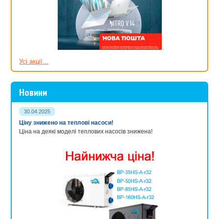
В системі водоочищення застосовують навісні фільтри та
скімери.
Для освітлення використовують накладні прожектори.
Щоб урізноманітнити свій басейн і зробити його ще більш
функціональним, вже в процесі експлуатації власники
вирішуються на протитечію. І тоді, в цьому випадку, їм якраз
Усі акції...
знадобиться навісна протитечія, щоб нічого не порушувати
вже в готовій водоймі.
Новини
"АкваЛавка" - надійний помічник у виборі обладнання
На сайті представлені найбільш надійні і всесвітньо визнані
торгові марки: Bridge, EMAUX, Gemas, Intex, Kripsol, Speck,
30.04.2025
Vagner, Pahlen, Pentair і інші. На якому зупинити свій вибір -
Ціну знижено на теплові насоси!
залежить від наявності в лінійці потрібного товару, вимог, що
Ціна на деякі моделі теплових насосів знижена!
пред'являються обладнанню, переваг і можливостей.
Приєднуйтесь до численної компанії клієнтів «АкваЛавки» і ми
допоможемо облаштувати водойму за всіма правилами, швидко,
якісно та сумлінно. З нами просто купити й легко обслуговувати
його надалі. Досвідчені консультанти завжди до Ваших послуг.