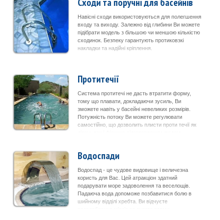
Сходи та поручні для басейнів
Навісні сходи використовуються для полегшення
входу та виходу. Залежно від глибини Ви можете
підібрати модель з більшою чи меншою кількістю
сходинок. Безпеку гарантують протиковзкі
накладки та надійні кріплення.
Протитечії
Система протитечі не дасть втратити форму,
тому що плавати, докладаючи зусиль, Ви
зможете навіть у басейні невеликих розмірів.
Потужність потоку Ви можете регулювати
самостійно, що дозволить плисти проти течії як
дітям, так і фізично підготовленим людям.
Водоспади
Водоспад - це чудове видовище і величезна
користь для Вас. Цей атракціон здатний
подарувати море задоволення та веселощів.
Падаюча вода допоможе позбавитися болю в
шийному відділі хребта. Ви відчуєте
розслаблення м'язів та зняття втоми.