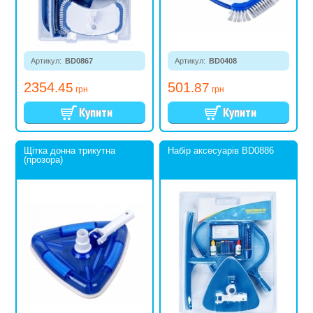
Артикул:
BD0867
Артикул:
BD0408
2354
501
.45
.87
грн
грн
Щітка донна трикутна
Набір аксесуарів BD0886
(прозора)