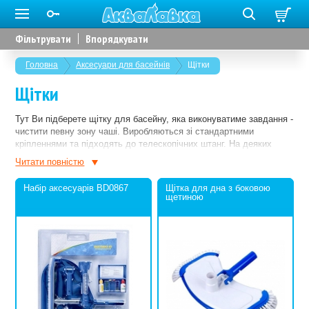
Фільтрувати
Впорядкувати
Головна
Аксесуари для басейнів
Щітки
Щітки
Тут Ви підберете щітку для басейну, яка виконуватиме завдання -
чистити певну зону чаші. Виробляються зі стандартними
кріпленнями та підходять до телескопічних штанг. На деяких
моделях кріплення знімне і Ви можете замінити його, якщо
Читати повнiстю
раптом пошкодите під час експлуатації.
Набір аксесуарів BD0867
Щітка для дна з боковою
щетиною