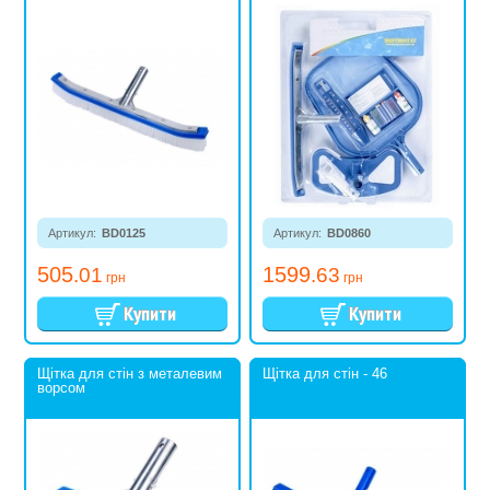
Артикул:
BD0125
Артикул:
BD0860
505
1599
.01
.63
грн
грн
Щітка для стін з металевим
Щітка для стін - 46
ворсом