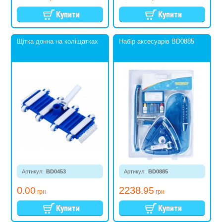
Щітка донна на коліщатках
Набір аксесуарів BD0885
Артикул:
BD0453
Артикул:
BD0885
0
2238
.00
.95
грн
грн