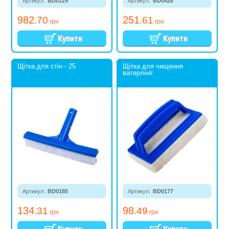
Артикул:
BD0129
Артикул:
BD0428
982
251
.70
.61
грн
грн
Щітка для стін - 25
Щітка для чищення
ватерлінії
Артикул:
BD0185
Артикул:
BD0177
134
98
.31
.49
грн
грн