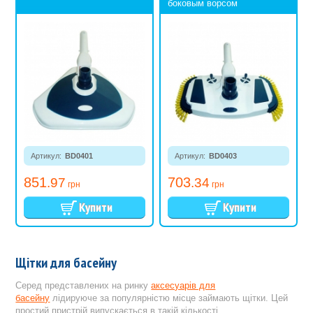
боковым ворсом
Артикул:
BD0401
Артикул:
BD0403
851
703
.97
.34
грн
грн
Щітки для басейну
Серед представлених на ринку
аксесуарів для
басейну
лідируюче за популярністю місце займають щітки. Цей
простий пристрій випускається в такій кількості