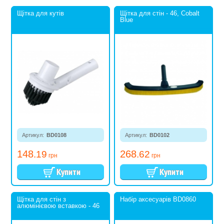
Щітка для кутів
Щітка для стін - 46, Cobalt
Blue
Артикул:
BD0108
Артикул:
BD0102
148
268
.19
.62
грн
грн
Щітка для стін з
Набір аксесуарів BD0860
алюмінієвою вставкою - 46