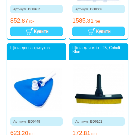
Артикул:
BD0452
Артикул:
BD0886
852
1585
.87
.31
грн
грн
Щітка донна трикутна
Щітка для стін - 25, Cobalt
Blue
Артикул:
BD0448
Артикул:
BD0101
623
172
.20
.81
грн
грн