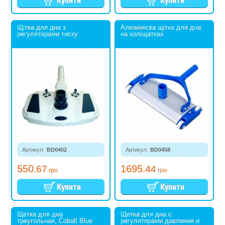
Щітка для дна з
Алюмінієва щітка для дна
регуляторами тиску
на коліщатках
Артикул:
BD0402
Артикул:
BD0458
550
1695
.67
.44
грн
грн
Щетка для дна
Щетка для дна с
треугольная, Cobalt Blue
регуляторами давления и