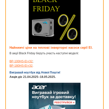
Найнижчі ціни на теплові інверторні насоси серії EI.
В акції Black Friday беруть участь наступні моделі:
BP-100HS-EI-r32
;
BP-180HS-EI-r32
.
Вигравай ноутбук від Нової Пошти!
Акція діє 21.04.2025–18.05.2025.