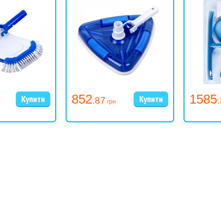
852
1585
.87
грн