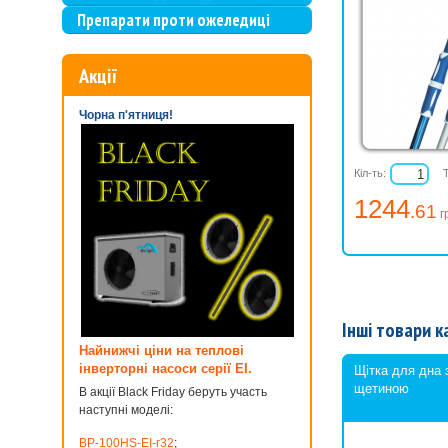
Препарати проти ожеледиці
Акції
Чорна п'ятниця!
Кіл-ть:
1244
.61
г
Інші товари к
Найнижчі ціни на теплові
інверторні насоси серії EI.
Щітка для дна 
щетиною
В акції Black Friday беруть участь
наступні моделі:
BP-100HS-EI-r32
;