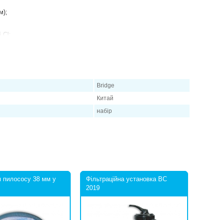
м);
 Cl;
Bridge
Китай
набір
 пилососу 38 мм у
Фільтраційна установка BC
2019