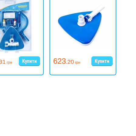
623
17
.31
.20
грн
грн