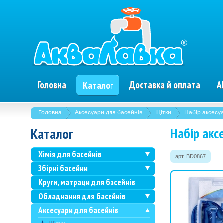
Головна
Доставка й оплата
А
Каталог
Головна
Аксесуари для басейнів
Щітки
Набір аксесу
Набір акс
Каталог
Хімія для басейнів
арт. BD0867
Збірні басейни
Круги, матраци для басейнів
Обладнання для басейнів
Аксесуари для басейнів