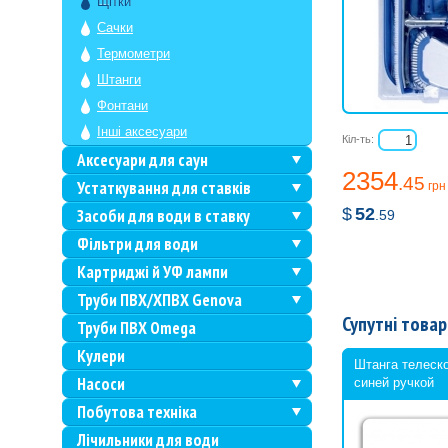
Щітки
Сачки
Термометри
Штанги
Фонтани
Інші аксесуари
Кіл-ть:
Аксесуари для саун
2354
.45
Устаткування для ставків
грн
$
52
Засоби для води в ставку
.59
Фільтри для води
Картриджі й УФ лампи
Труби ПВХ/ХПВХ Genova
Супутні товар
Труби ПВХ Omega
Кулери
Штанга телеск
Насоси
синей ручкой
Побутова техніка
Лічильники для води