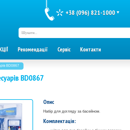
+38 (096) 821-1000
Шукати...
КЦІЇ
Рекомендації
Сервіс
Контакти
арів BD0867
есуарів BD0867
Опис
Набір для догляду за басейном.
Комплектація: