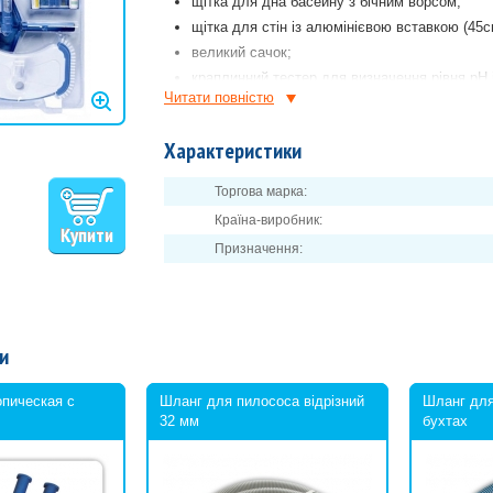
щітка для дна басейну з бічним ворсом;
щітка для стін із алюмінієвою вставкою (45с
великий сачок;
краплинний тестер для визначення рівня pH і
Читати повнiстю
термометр.
Характеристики
Торгова марка:
Країна-виробник:
Призначення:
и
опическая с
Шланг для пилососа відрізний
Шланг для
32 мм
бухтах