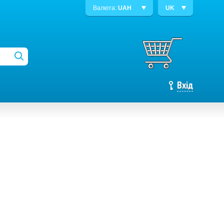
Валюта:
UAH
UK
Вхід