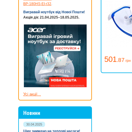
BP-180HS-EI-r32
.
Вигравай ноутбук від Нової Пошти!
Акція діє 21.04.2025–18.05.2025.
501
.87
грн
Усі акції...
Новини
30.04.2025
Ціну знижено на теплові насоси!