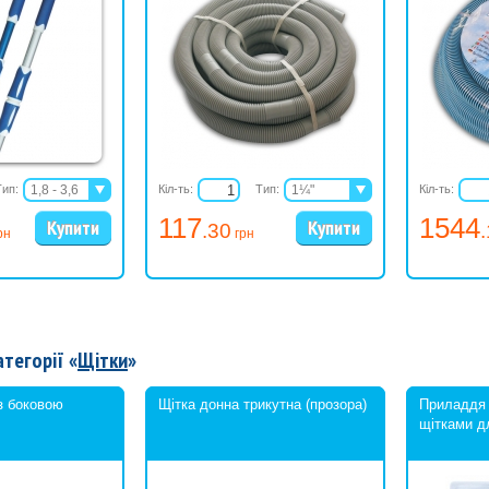
Тип:
1,8 - 3,6
Кіл-ть:
Тип:
1¼"
Кіл-ть:
2,4 - 4,8
1½"
117
1544
.30
рн
грн
атегорії «
Щітки
»
з боковою
Щітка донна трикутна (прозора)
Приладдя 
щітками дл