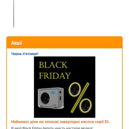
Акції
Чорна п'ятниця!
Найнижчі ціни на теплові інверторні насоси серії EI.
В акції Black Friday беруть участь наступні моделі: