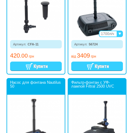
1700л/ч
2400л/ч
Артикул:
CFA-11
Артикул:
56724
420
3409
.00
грн
від
грн
Насос для фонтана Nautilus
Фильтр-фонтан с УФ-
50
лампой Filtral 2500 UVC