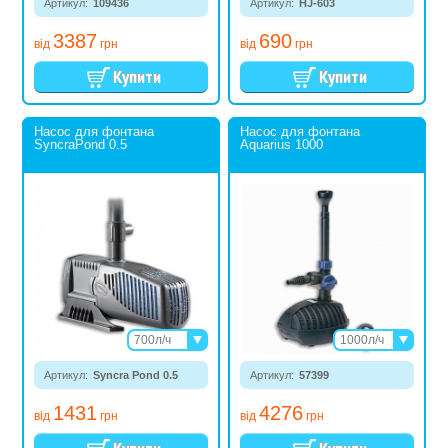
Артикул:
109436
3500л/ч
Артикул:
HJ-603
1500л/ч
5500л/ч
2000л/ч
3387
690
7000л/ч
3000л/ч
від
грн
від
грн
9000л/ч
Насос для фонтана
Насос для фонтана
SyncraPond 0.5
Aquarius 1000
700л/ч
1000л/ч
1350л/ч
1500л/ч
Артикул:
Syncra Pond 0.5
2400л/ч
Артикул:
57399
2500л/ч
2700л/ч
3500л/ч
1431
4276
від
грн
від
грн