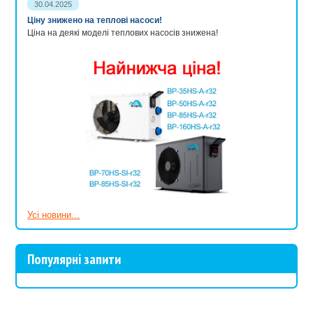
30.04.2025
Завдяки сучасним розробкам, фонтанні насоси легко монтуються
(без спеціальних інструментів) та прості в обслуговуванні.
Ціну знижено на теплові насоси!
Ціна на деякі моделі теплових насосів знижена!
З продукцією нашого інтернет-магазину Ви зробите свій ставок
казково гарним. Пам'ятайте наш досвід працює на Вас!
Усі новини...
Популярні запити