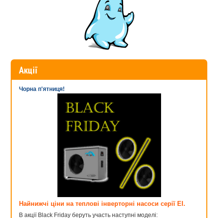
У каталозі представлені насоси різних виробників:
Aquael — польські фонтанні помпи, відрізняються
мінімальними вимогами та гарною зносостійкістю
деталей..
SICCE — абсолютно безшумні італійські помпи, часто
оснащені системою фільтрації.
OASE — даний виробник пропонує великий асортимент
Акції
продукції від простих малопотужних насосів до
установок із системами механічного та біологічного
Чорна п'ятниця!
очищення. Серед такого асортименту легко вибрати
відповідну помпу та насолоджуватися німецькою якістю,
спостерігаючи за декоративним фонтаном.
PONTEC — фонтанні помпи з Німеччини, довговічні,
надійні та безпечні. У конструкцію входять фільтраційні
елементи.
Все сертифіковано та має офіційну гарантію.
Купити насос для
фонтану
в нашому інтернет-магазині означає отримати гарантію
його якості та надійності. До того ж, на насоси для фонтанів ціни
у нас найвигідніші..
Фонтани в ставку — оригінально, красиво та
корисно
Найнижчі ціни на теплові інверторні насоси серії EI.
В акції Black Friday беруть участь наступні моделі: