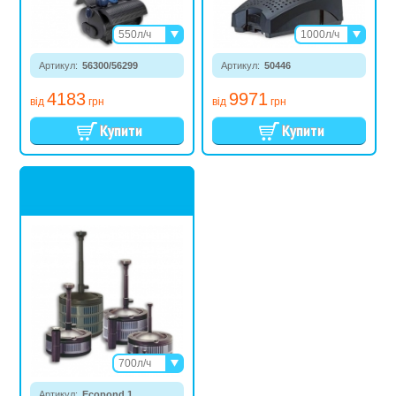
550л/ч
1000л/ч
1000л/ч
2500л/ч
Артикул:
56300/56299
1500л/ч
Артикул:
50446
2200л/ч
4183
9971
4000л/ч
від
грн
від
грн
12000л/ч
700л/ч
1350л/ч
Артикул:
Ecopond 1
2400л/ч