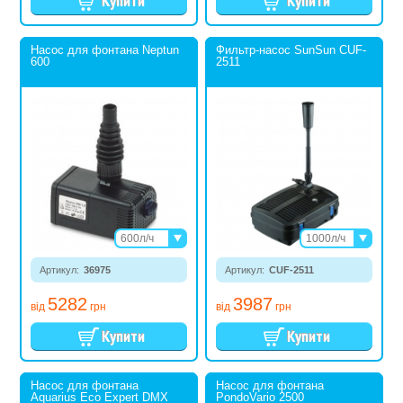
Насос для фонтана Neptun
Фильтр-насос SunSun CUF-
600
2511
600л/ч
1000л/ч
1000л/ч
2000л/ч
Артикул:
36975
1500л/ч
Артикул:
CUF-2511
2500л/ч
2000л/ч
5282
3987
3000л/ч
від
грн
від
грн
4000л/ч
5000л/ч
6000л/ч
9000л/ч
12000л/ч
Насос для фонтана
Насос для фонтана
Aquarius Eco Expert DMX
PondoVario 2500