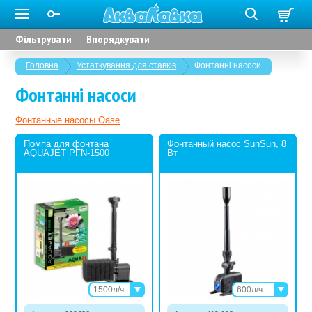
Фільтрувати
Впорядкувати
Головна
Устаткування для ставків
Фонтанні насоси
Фонтанні насоси
Фонтанные насосы Oase
Помпа для фонтана
Фонтанный насос SunSun, 8
AQUAJET PFN-1500
Вт
1500л/ч
600л/ч
2000л/ч
900л/ч