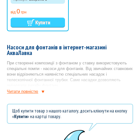
2700л/ч
0
від
грн
Насоси для фонтанів в інтернет-магазині
АкваЛавка
При створенні композиції з фонтаном у ставку використовують
спеціальні помпи - насоси для фонтанів. Від звичайних ставкових
вони відрізняються наявністю спеціальних насадок і
телескопічної фонтанної трубки. Саме насадки дозволяють
змінювати дизайн фонтану.
Читати повнiстю
У ряду фонтанних насосів можливе регулювання напрямку руху
води. Крім того вони оснащуються спеціальними регуляторами
напору та висоти струменя фонтану.
Щоб купити товар з нашого каталогу, досить клікнути на кнопку
«
Купити
» на картці товару.
Ви можете насоси для фонтанів купити в магазині АкваЛавка
У нашому інтернет-магазині Ви знайдете все необхідне
обладнання для перетворення ставка на оригінальний фонтан.