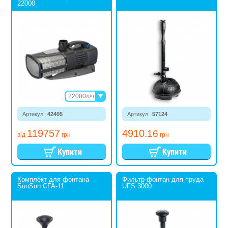
22000
22000л/ч
27900л/ч
Артикул:
42405
36000л/ч
Артикул:
57124
44000л/ч
119757
4910
.16
від
грн
грн
Комплект для фонтана
Фильтр-фонтан для пруда
SunSun CFA-11
UFS 3000