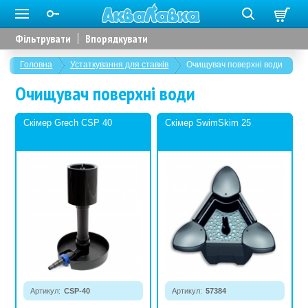
Фільтрувати
Впорядкувати
Головна
Устаткування для ставків
Очищувач поверхні води
Очищувач поверхні води
Скімер Grech CSP 40
Скімер SwimSkim 25
Артикул:
CSP-40
Артикул:
57384