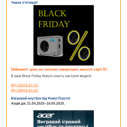
скімери легко згладжуються з поверхнею ставка. Не
Чорна п'ятниця!
розраховані для роботи у великому ставку;
плаваючі скімери
- автономні фільтри з власним насосом,
їх можна використовувати за будь-якої глибини ставка. Для
великого ставка краще встановити кілька таких скімерів;
берегові фільтри , що вбудовуються,
скімери
-
встановлюються в береговий грунт і застосовуються для
очищення великих ставків. Берегові скімери часто
оснащують УФ лампами для стерилізації водойми.
Найнижчі ціни на теплові інверторні насоси серії EI.
В акції Black Friday беруть участь наступні моделі:
BP-100HS-EI-r32
;
BP-180HS-EI-r32
.
Вигравай ноутбук від Нової Пошти!
Акція діє 21.04.2025–18.05.2025.