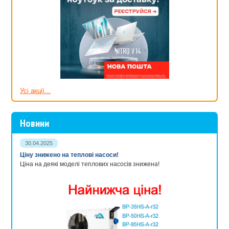
Усі акції...
«АкваЛавка» пропонує велику різноманітність скімерів ставка
Новини
різної продуктивності. В асортименті є скімери фільтри з
вбудованим насосом, з вбудованою лампою УФ або аератором.
30.04.2025
Підходять для будь-яких систем фільтрації. Обов'язково
Ціну знижено на теплові насоси!
прочитайте всі можливості фільтрів скімерів з каталогу та оберіть
Ціна на деякі моделі теплових насосів знижена!
найоптимальніший пристрій.
Виникли питання? Задайте! Ми із задоволенням поділимося
своїм досвідом у створенні штучних водойм та догляді за ними.