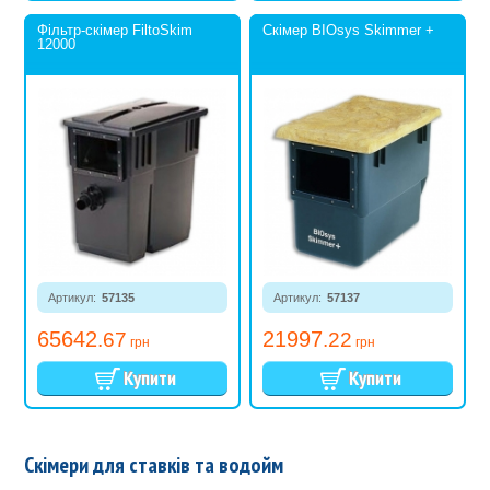
Фільтр-скімер FiltoSkim
Скімер BIOsys Skimmer +
12000
Артикул:
57135
Артикул:
57137
65642
21997
.67
.22
грн
грн
Скімери для ставків та водойм