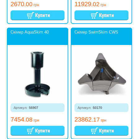
2670
11929
.00
.02
грн
грн
Скімер AquaSkim 40
Скімер SwimSkim CWS
Артикул:
56907
Артикул:
50170
7454
23862
.08
.17
грн
грн