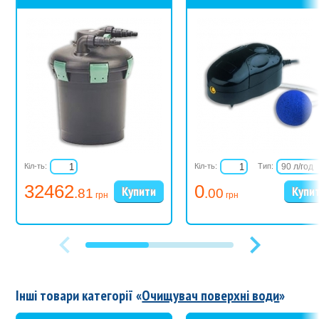
Кіл-ть:
Кіл-ть:
Тип:
90 л/год
180 л/год
32462
0
.81
.00
грн
грн
Інші товари категорії «
Очищувач поверхні води
»