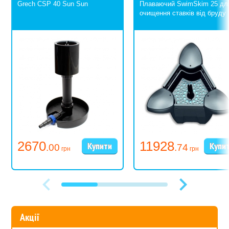
Grech CSP 40 Sun Sun
Плаваючий SwimSkim 25 дл
очищення ставків від бруду
2670
11928
.00
.74
грн
грн
Акції