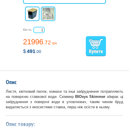
Кіл-ть:
21996
.72
грн
$
491
.00
Опис
Листя, квітковий пилок, комахи та інші забруднення потрапляють
на поверхню ставкової води. Скіммер
BIOsys Skimmer
збирає ці
забруднення з поверхні води в уловлювач, таким чином бруд
видаляється з екосистеми ставка, перш ніж осісти в ньому.
Опис товару: