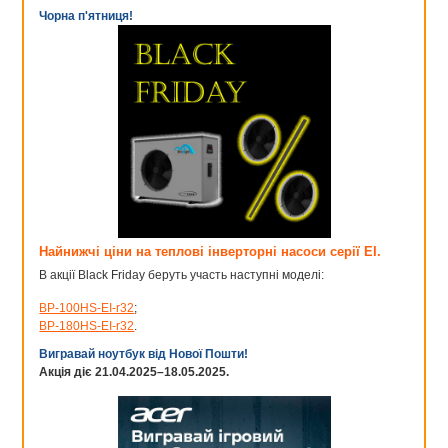
Чорна п'ятниця!
Найнижчі ціни на теплові інверторні насоси серії EI.
В акції Black Friday беруть участь наступні моделі:
BP-100HS-EI-r32
;
BP-180HS-EI-r32
.
Вигравай ноутбук від Нової Пошти!
Акція діє 21.04.2025–18.05.2025.