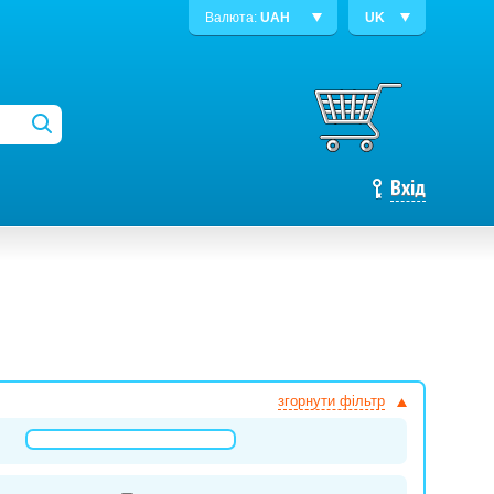
Валюта:
UAH
UK
Вхід
згорнути фільтр