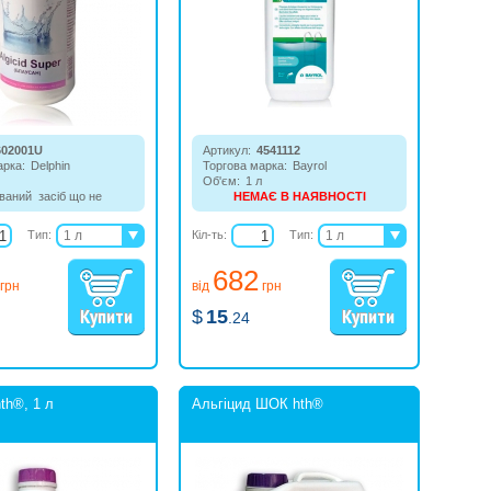
602001U
Артикул:
4541112
арка:
Delphin
Торгова марка:
Bayrol
Об'єм:
1 л
ваний засіб що не
НЕМАЄ В НАЯВНОСТІ
проти водоростей,
Засіб проти водоростей. Не
 грибків. Підходить для
містить хлору та біологічно
Тип:
1 л
Кіл-ть:
Тип:
1 л
ння у водоймах з
редукується. Містить квартенер
5 л
6 л
ою водою - в
аммонію.
682
жних ваннах, в
10 л
10 л
грн
від
грн
з атракціонами.
$
15
.24
th®, 1 л
Альгіцид ШОК hth®