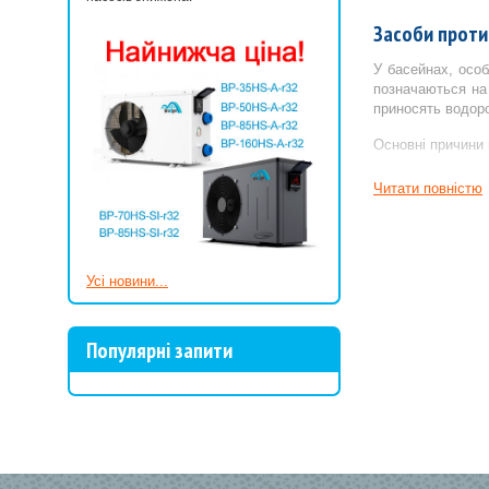
Засоби проти
У басейнах, особ
позначаються на 
приносять водоро
Основні причини 
Надлишок орг
Читати повнiстю
Порушення ро
Попадання со
Для любителів ек
Усі новини...
дезінфекція тако
Єдиний спосіб по
Популярні запити
Альгіцид - п
Як при боротьбі 
з чищенням чаші 
Якщо небажана ф
Уважно ознайомте