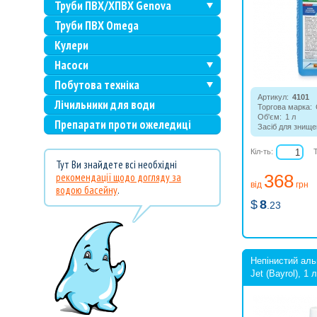
Труби ПВХ/ХПВХ Genova
Труби ПВХ Omega
Кулери
Насоси
Побутова техніка
Артикул:
4101
Лічильники для води
Торгова марка:
Об'єм:
1 л
Препарати проти ожеледиці
Засіб для знище
бактерій і грибів
утворює піну, ст
Кіл-ть:
сонячного світла
Тут Ви знайдете всі необхідні
температури.
рекомендації щодо догляду за
368
від
грн
водою басейну
.
$
8
.23
Непінистий аль
Jet (Bayrol), 1 л