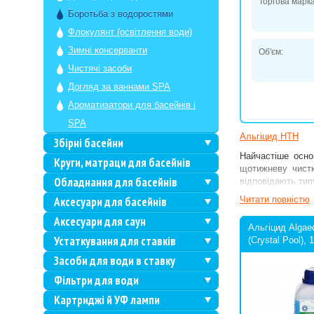
Торгова марка
Боротьба з водоростями
Флокулянт (освітлення води)
Зимні консерванти
Об'єм:
Чистячі засоби
Догляд за ваннами SPA
Ароматизатори для басейнів і
SPA
Альгіцид HTH
Збірні басейни
Найчастіше осно
Круги, матраци для басейнів
щотижневу чистк
Обладнання для басейнів
відповідають ти
Аксесуари для басейнів
Читати повнiстю
Аксесуари для саун
Альгіцид Algaec
Устаткування для ставків
(Crystal Pool), 
Засоби для води в ставку
Фільтри для води
Картриджі й УФ лампи