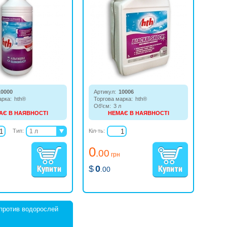
10000
Артикул:
10006
арка:
hth®
Торгова марка:
hth®
Об'єм:
3 л
АЄ В НАЯВНОСТІ
НЕМАЄ В НАЯВНОСТІ
 знищення та
Сильнодіючий засіб для знищення
ня появи водоростей в
всіх видів водоростей в басейні.
Тип:
1 л
Кіл-ть:
льгіцид ефективний при
5 л
у рівні рН оброблюваної
0
20 л
.00
грн
$
0
.00
против водорослей