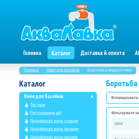
Головна
Доставка й оплата
А
Каталог
Головна
Хімія для басейнів
Боротьба з водоростями
Боротьба
Каталог
Хімія для басейнів
Впорядкувати 
Тестери
Регулювання рН
Фільтрувати за
Дезінфекція води хлором
Ціна:
Дезінфекція води бромом
Дезінфекція води киснем