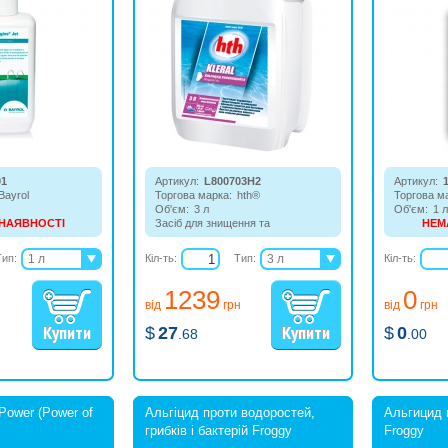
01
Артикул:
L800703H2
Артикул:
Bayrol
Торгова марка:
hth®
Торгова м
Об'єм:
3 л
Об'єм:
1 л
 НАЯВНОСТІ
Засіб для знищення та
НЕМ
енню і
запобігання появи водоростей в
Засіб для
доростей у воді
басейні з ефектом освітлення
запобіган
Тип:
1 л
Кіл-ть:
Тип:
3 л
Кіл-ть:
води.
басейні, а
3 л
20 л
будь-яком
1239
0
води.
6 л
від
грн
від
грн
$
27
$
0
.68
.00
Power (Power of
Альгіцид проти водоростей,
Альгицид 
грибків і бактерій Froggy
Froggy