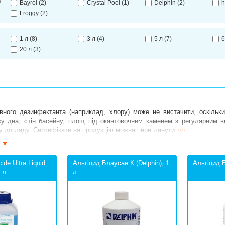
:
Bayrol
(2)
Crystal Pool
(1)
Delphin
(2)
h
Froggy
(2)
1 л
(8)
3 л
(4)
5 л
(7)
6
20 л
(3)
вного дезинфектанта (наприклад, хлору) може не вистачити, оскільки
у дна, стін басейну, площ під окантовочним каменем з регулярним в
пу догляду. Сертифікати на продукцію можна переглянути
тут
.
ide Ultra Liquid
Альгіцид Блаусан К (Delphin), 1
Альгіцид Б
1 л
л