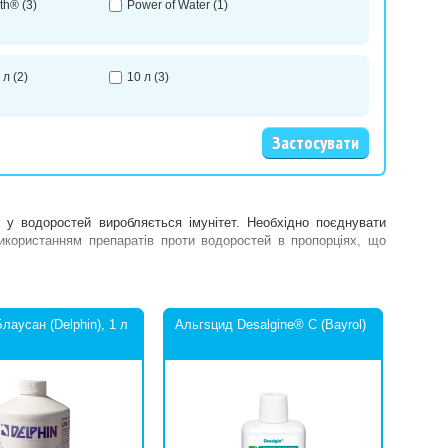
th®
(3)
Power of Water
(1)
 л
(2)
10 л
(3)
 у водоростей виробляється імунітет. Необхідно поєднувати
икористанням препаратів проти водоростей в пропорціях, що
лаусан (Delphin), 1 л
Альгsцид Desalgine® C (Bayrol)