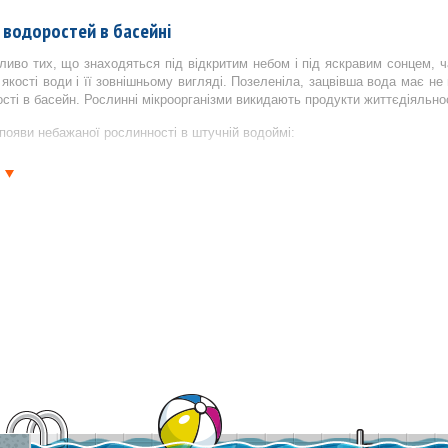
 водоростей в басейні
ливо тих, що знаходяться під відкритим небом і під яскравим сонцем, ч
якості води і її зовнішньому вигляді. Позеленіла, зацвівша вода має не
сті в басейн. Рослинні мікроорганізми викидають продукти життєдіяльності
появи небажаної рослинності в штучній водоймі:
анічних сполук сприятливих для росту- гниюче листя, залишки косметич
боти фільтраційної системи;
нячних променів протягом тривалого часу.
спериментів варто відзначити, що заміна води в басейні не вирішує проб
ж не дає позитивних результатів у боротьбі з цвітінням - хлор не проника
збутися від флори-використовувати спеціально призначені для цього преп
рофілактика появи і видалення водоростей
з будь-якими шкідниками, при знищенні водоростей працює золоте правило
і дезінфекції води потрібно використовувати
хімічні засоби
, призначені д
лора все ж з'явилася - застосуйте засоби проти водоростей, але в і
ся з інструкцією із застосування, при правильно підібраних дозах альгіц