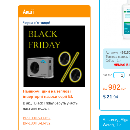
Акції
Чорна п'ятниця!
Артикул:
45415
Торгова марка:
Об'єм:
1 л
НЕМАЄ В
Запобігає утвор
розмноженню во
Кіл-ть:
басейну.
982
від
грн
Найнижчі ціни на теплові
$
21
інверторні насоси серії EI.
.94
В акції Black Friday беруть участь
наступні моделі:
BP-100HS-EI-r32
;
Альгицид Alga 
BP-180HS-EI-r32
.
Water), 1 л