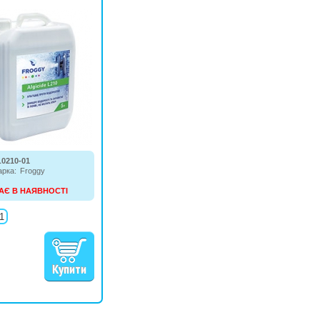
L0210-01
арка:
Froggy
АЄ В НАЯВНОСТІ
і види водоростей, не
ор (рідина).