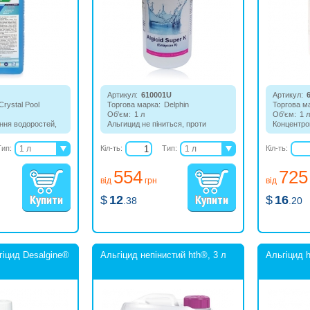
Артикул:
610001U
Артикул:
Crystal Pool
Торгова марка:
Delphin
Торгова м
Об'єм:
1 л
Об'єм:
1 л
ння водоростей,
Альгицид не піниться, проти
Концентро
 у воді басейну. Не
водоростей, бактерій і грибків в
піниться, 
ійкий до
басейні. Абсолютно не піниться,
бактерій і
Тип:
1 л
Кіл-ть:
Тип:
1 л
Кіл-ть:
 і високій
має тривалий ефект і
використа
5 л
5 л
нейтральний pH.
неспокійн
554
725
гідромаса
20 л
10 л
від
грн
від
басейнах 
$
12
$
16
.38
.20
гіцид Desalgine®
Альгіцид непінистий hth®, 3 л
Альгіцид h