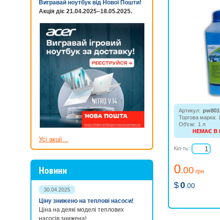
Вигравай ноутбук від Нової Пошти!
Акція діє 21.04.2025–18.05.2025.
Артикул:
pw801
Торгова марка:
Об'єм:
1 л
НЕМАЄ В
Рідкий альгицид 
Усі акції...
басейнів будь-як
Кіл-ть:
містить хлор і в
0
Новини
.00
грн
$
0
.00
30.04.2025
Ціну знижено на теплові насоси!
Ціна на деякі моделі теплових
насосів знижена!