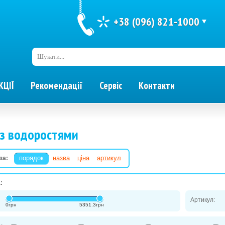
+38 (096) 821-1000
Шукати...
КЦІЇ
Рекомендації
Сервіс
Контакти
 з водоростями
порядок
назва
ціна
артикул
за:
:
Артикул:
0
грн
5351.3
грн