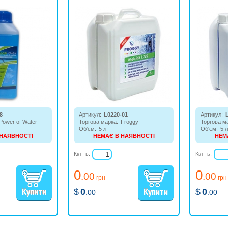
8
Артикул:
L0220-01
Артикул:
Power of Water
Торгова марка:
Froggy
Торгова м
Об'єм:
5 л
Об'єм:
5 л
 НАЯВНОСТІ
НЕМАЄ В НАЯВНОСТІ
НЕМ
- підходить для
Препарат для попередження
Знищує вс
ого типу, не
появи водоростей, грибків і
містить хл
Кіл-ть:
Кіл-ть:
ажкі метали.
бактерій (рідина).
0
0
.00
.00
грн
грн
$
0
$
0
.00
.00