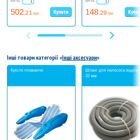
Кіл-ть:
Кіл-ть:
502
148
.21
.29
грн
грн
Інші товари категорії «
Інші аксесуари
»
Крісло плаваюче
Шланг для пилососа відрізн
32 мм