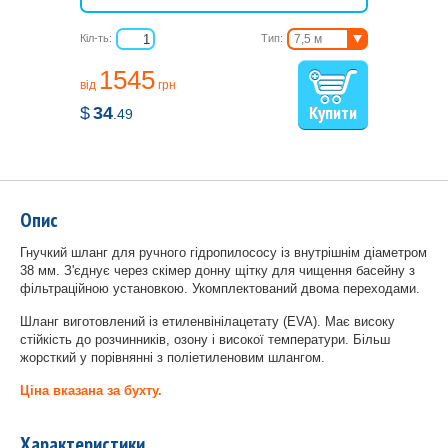
Кіл-ть:
Тип:
7,5 м
10,5 м
1545
13 м
від
грн
15 м
$
34
.49
Опис
Гнучкий шланг для ручного гідропилососу із внутрішнім діаметром
38 мм. З'єднує через скімер донну щітку для чищення басейну з
фільтраційною установкою. Укомплектований двома переходами.
Шланг виготовлений із етиленвінілацетату (EVA). Має високу
стійкість до розчинників, озону і високої температури. Більш
жорсткий у порівнянні з поліетиленовим шлангом.
Ціна вказана за бухту.
Характеристики