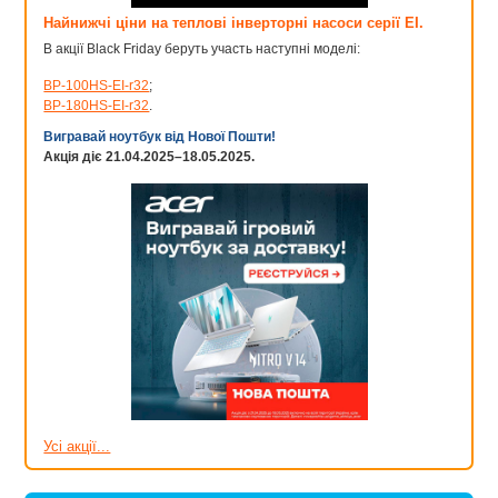
Найнижчі ціни на теплові інверторні насоси серії EI.
В акції Black Friday беруть участь наступні моделі:
BP-100HS-EI-r32
;
BP-180HS-EI-r32
.
Вигравай ноутбук від Нової Пошти!
Акція діє 21.04.2025–18.05.2025.
Усі акції...