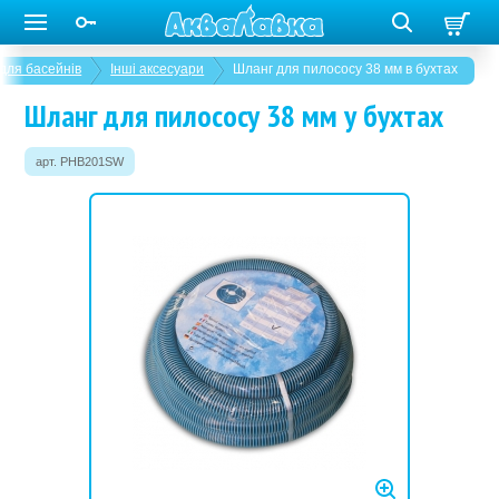
для басейнів
Інші аксесуари
Шланг для пилососу 38 мм в бухтах
Шланг для пилососу 38 мм у бухтах
арт. PHB201SW