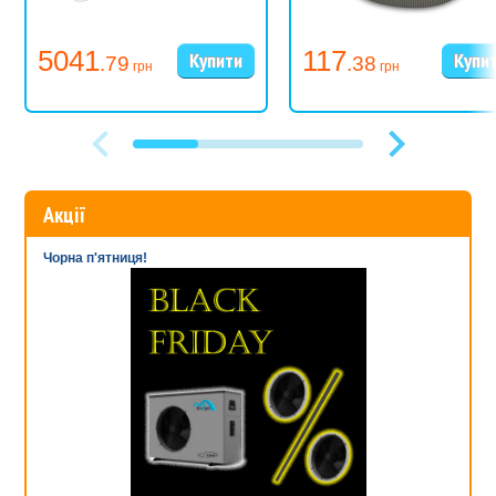
5041
117
.79
.38
грн
грн
Акції
Чорна п'ятниця!