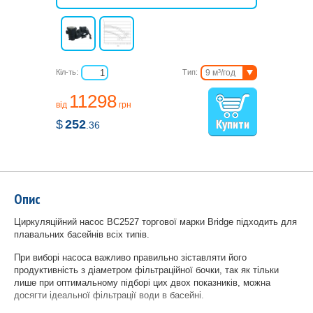
Кіл-ть:
Тип:
9 м³/год
20 м³/год
11298
від
грн
$
252
.36
Опис
Циркуляційний насос BC2527 торгової марки Bridge підходить для
плавальних басейнів всіх типів.
При виборі насоса важливо правильно зіставляти його
продуктивність з діаметром фільтраційної бочки, так як тільки
лише при оптимальному підборі цих двох показників, можна
досягти ідеальної фільтрації води в басейні.