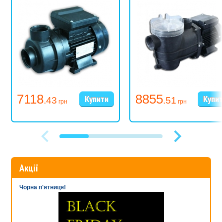
7118
8855
.43
.51
грн
грн
Акції
Чорна п'ятниця!