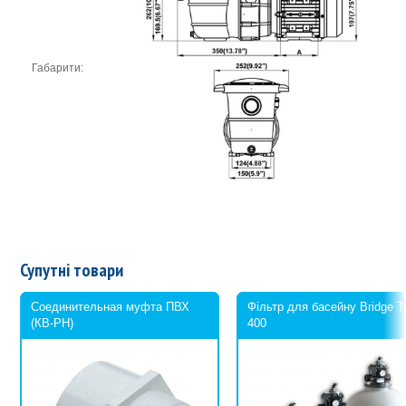
Габарити:
Супутні товари
Соединительная муфта ПВХ
Фільтр для басейну Bridge 
(КВ-РН)
400