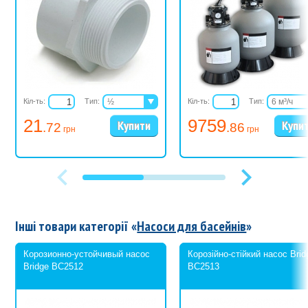
Кіл-ть:
Тип:
½
Кіл-ть:
Тип:
6 м³/ч
¾
9,4 м³/ч
21
9759
.72
.86
1
13,7 м³/ч
грн
грн
1¼
1½
2
2½
3
4
6
Інші товари категорії «
Насоси для басейнів
»
Корозионно-устойчивый насос
Корозійно-стійкий насос Brid
Bridge BC2512
BC2513