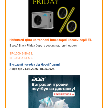
Найнижчі ціни на теплові інверторні насоси серії EI.
В акції Black Friday беруть участь наступні моделі:
BP-100HS-EI-r32
;
BP-180HS-EI-r32
.
Вигравай ноутбук від Нової Пошти!
Акція діє 21.04.2025–18.05.2025.