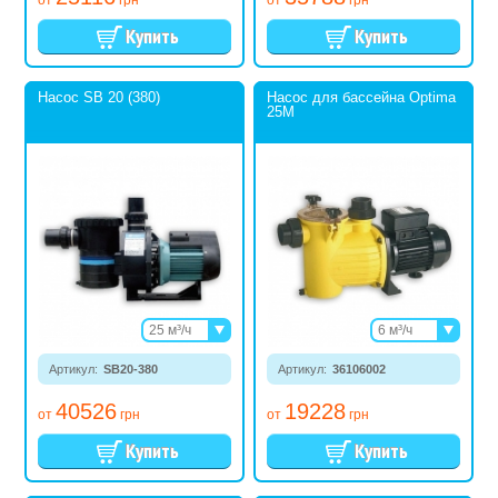
от
грн
от
грн
Насос SB 20 (380)
Насос для бассейна Optima
25M
25 м³/ч
6 м³/ч
29 м³/ч
8 м³/ч
Артикул:
SB20-380
Артикул:
36106002
10 м³/ч
12,5 м³/ч
40526
19228
15,3 м³/ч
от
грн
от
грн