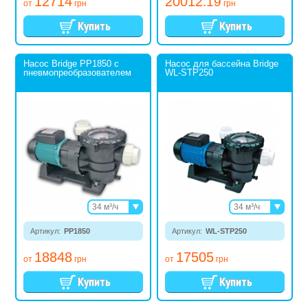
12714
20012
.19
от
грн
грн
Насос Bridge PP1850 с
Насос для бассейна Bridge
пневмопреобразователем
WL-STP250
34 м³/ч
34 м³/ч
38 м³/ч
38 м³/ч
Артикул:
PP1850
Артикул:
WL-STP250
18848
17505
от
грн
от
грн