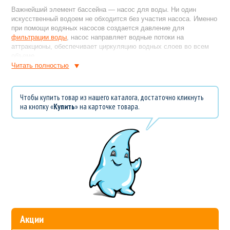
Важнейший элемент бассейна — насос для воды. Ни один
искусственный водоем не обходится без участия насоса. Именно
при помощи водяных насосов создается давление для
фильтрации воды
, насос направляет водные потоки на
аттракционы, обеспечивает циркуляцию водных слоев во всем
объеме.
Читать полностью
Какой насос купить для бассейна
На рынке представлено множество электрических насосов для
Чтобы купить товар из нашего каталога, достаточно кликнуть
бассейна разной производительности, с разными возможностями
на кнопку «
Купить
» на карточке товара.
и разным качеством сборки. Правильный выбор — залог
долговременной, бесперебойной работы бассейна.
Производительность водяного насоса для бассейна
Для каждого вида
оборудования
подбирается циркуляционный
насос подходящей производительности. Производители
фильтров и аттракционов устанавливают требования к насосам и
прописывают их в руководстве по эксплуатации.
Так, при выборе насоса для фильтрации бассейна сопоставьте
производительность фильтра и насоса. Если
производительность насоса будет значительно больше или
Акции
меньше, чем у фильтра, то качество фильтрации снизится, либо
оборудование выйдет из строя.