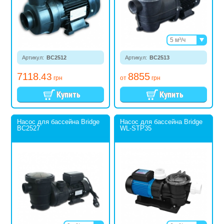
5 м³/ч
8 м³/ч
Артикул:
BC2512
Артикул:
BC2513
10,5 м³/ч
7118
8855
.43
грн
от
грн
Насос для бассейна Bridge
Насос для бассейна Bridge
BC2527
WL-STP35