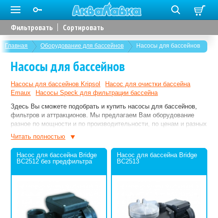
Фильтровать
Сортировать
Главная
Оборудование для бассейнов
Насосы для бассейнов
Насосы для бассейнов
Насосы для бассейнов Kripsol
Насос для очистки бассейна
Emaux
Насосы Speck для фильтрации бассейна
Здесь Вы сможете подобрать и купить насосы для бассейнов,
фильтров и аттракционов. Мы предлагаем Вам оборудование
разное по мощности и по производительности, по ценам и разных
брендов. На все позиции поддерживается гарантия. Если Вам
Читать полностью
понадобится квалифицированная консультация, всегда будем
рады ответить на Ваши вопросы.
Насос для бассейна Bridge
Насос для бассейна Bridge
BC2512 без предфильтра
BC2513