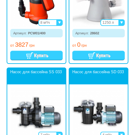
8 м³/ч
1250 л
13,5 м³/ч
2006 л
Артикул:
PCW01/400
Артикул:
28602
3785 л
5678 л
3827
0
от
грн
от
грн
Насос для бассейна SS 033
Насос для бассейна SD 033
7 м³/ч
4 м³/ч