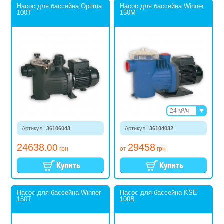
Насос для бассейна Optima
Насос для бассейна Winner
100T
150M
24 м³/ч
26 м³/ч
Артикул:
36106043
Артикул:
36104032
31 м³/ч
24638
29458
.00
грн
от
грн
Насос для бассейна Winner
Насос для бассейна KSE
150T
100B