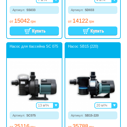
11 м³/ч
8,5 м³/ч
Артикул:
SS033
13 м³/ч
Артикул:
SD033
10,5 м³/ч
15042
14122
от
грн
от
грн
Насос для бассейна SC 075
Насос SB15 (220)
13 м³/ч
20 м³/ч
17 м³/ч
25 м³/ч
Артикул:
SC075
20 м³/ч
Артикул:
SB15-220
29 м³/ч
23 м³/ч
25116
35788