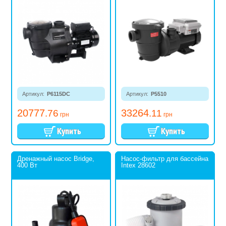
Артикул:
P6115DC
Артикул:
P5510
20777
33264
.76
.11
грн
грн
Дренажный насос Bridge,
Насос-фильтр для бассейна
400 Вт
Intex 28602