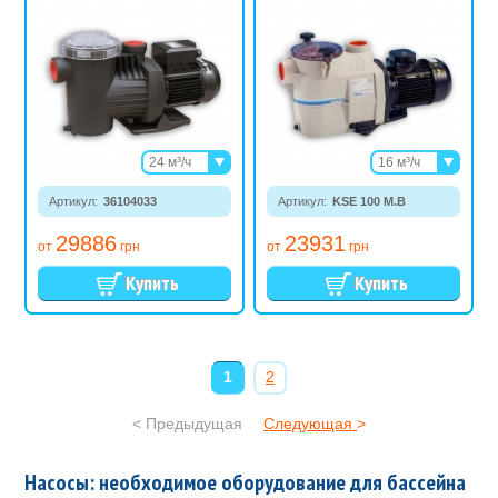
24 м³/ч
16 м³/ч
26 м³/ч
22 м³/ч
Артикул:
36104033
31 м³/ч
Артикул:
KSE 100 M.B
26 м³/ч
29886
23931
от
грн
от
грн
1
2
<
Предыдущая
Следующая
>
Насосы: необходимое оборудование для бассейна