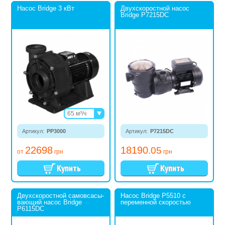
Насос Bridge 3 кВт
Двухскоростной насос
Bridge P7215DC
65 м³/ч
85 м³/ч
Артикул:
PP3000
Артикул:
P7215DC
22698
18190
.05
от
грн
грн
Двухскоростной самовсасы­
Насос Bridge P5510 с
вающий насос Bridge
переменной скоростью
P6115DC