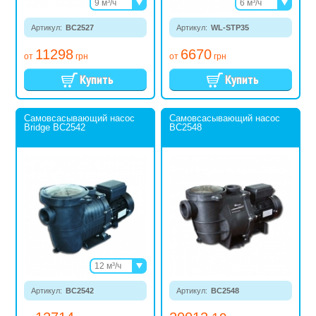
9 м³/ч
6 м³/ч
20 м³/ч
9,5 м³/ч
Артикул:
BC2527
Артикул:
WL-STP35
10 м³/ч
12 м³/ч
11298
6670
14 м³/ч
от
грн
от
грн
Самовсасывающий насос
Самовсасывающий насос
Bridge BC2542
BC2548
12 м³/ч
17 м³/ч
Артикул:
BC2542
Артикул:
BC2548