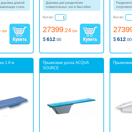
 дорожка длиной
Дорожка для разделения
Разделите
ржавеющая сталь.
плавательных зон в бассейне.
спортивно
 15 см. Цветовая
Трос из нержавейки. Длина 25 м.
Диаметр п
, желтый, синий.
Цвета - красный, синий.
Красный, 
Кол-во:
Кол-во:
нержавеющ
27399
2739
4
.24
грн
грн
$
612
$
612
.00
.00
ка 1.8 м
Прыжковая доска ACQUA
Прыжковая
SOURCE