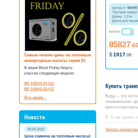
Артикул:
9800R
Торговая марка:
Длина:
1,8 м
Доска для прыжк
Кол-во:
85827
.6
$
1917
.08
Самые низкие цены на тепловые
инверторные насосы серии EI.
В акции Black Friday беруть
участие следующие модели:
BP-100HS-EI-r32
;
Купить трамп
BP-180HS-EI-r32
.
Вода – это исто
Все акции...
гигиенических ц
просто отдохнуть
Новости
В то же время в
благодаря прави
высокого качест
30.04.2025
Читать полность
бассейна, старт
Цена снижена на тепловые насосы!