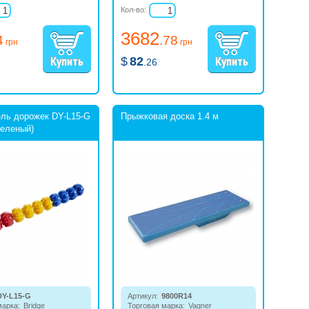
Кол-во:
3682
4
.78
грн
грн
$
82
.26
ль дорожек DY-L15-G
Прыжковая доска 1.4 м
зеленый)
DY-L15-G
Артикул:
9800R14
марка:
Bridge
Торговая марка:
Vagner