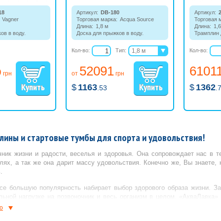
18
Артикул:
DB-180
Артикул:
Vagner
Торговая марка:
Acqua Source
Торговая 
Длина:
1,8 м
Длина:
1,
ов в воду.
Доска для прыжков в воду.
Трамплин 
устанавли
бассейна.
Кол-во:
Тип:
1,8 м
Кол-во:
2 м
52091
6101
2,4 м
9
грн
от
грн
$
1163
$
1362
.53
.
лины и стартовые тумбы для спорта и удовольствия!
чник жизни и радости, веселья и здоровья. Она сопровождает нас в 
елях, а так же она дарит массу удовольствия. Конечно же, Вы знаете, 
.
се большую популярность набирает выбор здорового образа жизни. За
льной нагрузке на позвоночник и весь организм в целом. «АкваЛавка
ва воды, а так же ее подачи и циркуляции. И сегодня мы предлагаем 
ю
овую тумбу и разделитель дорожек.