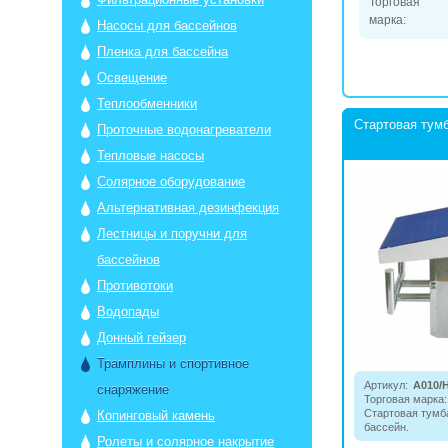
Торговая
марка:
Насосы для бассейнов
Пленка для бассейна
Освещение
Теплообменники
Стартовая тумб
Проточные водонагреватели
Тепловые насосы
Солярное оборудование
Альтернативная дезинфекция
Лестницы и поручни для
бассейнов
Противотоки
Водопады
Донный гейзер
Трамплины и спортивное
Артикул:
A010/
снаряжение
Торговая марка:
Стартовая тумб
Копинговый камень
бассейн.
Ролеты и солярное накрытие