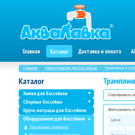
Главная
Доставка и оплата
А
Каталог
Главная
Оборудование для бассейнов
Трамплины и спо
Трамплин
Каталог
Химия для бассейнов
Сортировать п
Сборные бассейны
Круги, матрацы для бассейнов
Фильтровать п
Оборудование для бассейнов
Цена:
Закладные элементы
Фильтрационные установки