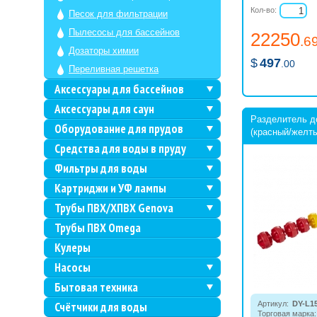
Кол-во:
Песок для фильтрации
Пылесосы для бассейнов
22250
.6
Дозаторы химии
$
497
.00
Переливная решетка
Аксессуары для бассейнов
Аксессуары для саун
Разделитель д
Оборудование для прудов
(красный/желты
Средства для воды в пруду
Фильтры для воды
Картриджи и УФ лампы
Трубы ПВХ/ХПВХ Genova
Трубы ПВХ Omega
Кулеры
Насосы
Бытовая техника
Счётчики для воды
Артикул:
DY-L1
Торговая марка: