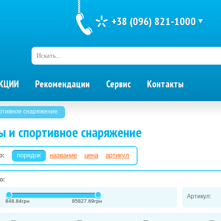
+38 (096) 821-1000
Искать...
КЦИИ
Рекомендации
Сервис
Контакты
ртивное снаряжение
ы и спортивное снаряжение
порядок
название
цена
артикул
о:
о:
Артикул:
848.84
грн
85827.69
грн