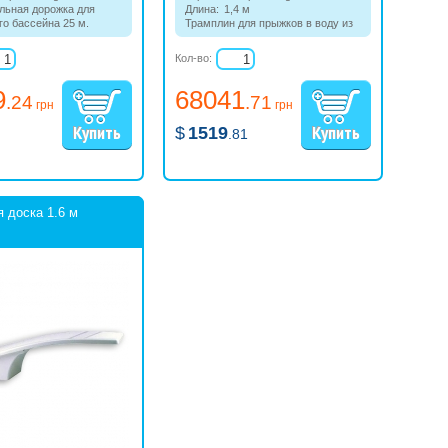
льная дорожка для
Длина:
1,4 м
го бассейна 25 м.
Трамплин для прыжков в воду из
оплавка 15 см.
полиэстера и стекловолокна с
зеленый. Трос из
противоскользящим покрытием.
Кол-во:
ей стали.
9
68041
.24
.71
грн
грн
$
1519
.81
 доска 1.6 м