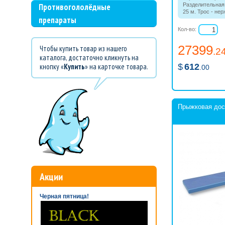
Противогололёдные
Разделительная
25 м. Трос - не
препараты
Диаметр кольца
гамма - красный
Кол-во:
27399
Чтобы купить товар из нашего
.2
каталога, достаточно кликнуть на
кнопку «
Купить
» на карточке товара.
$
612
.00
Прыжковая дос
Акции
Черная пятница!