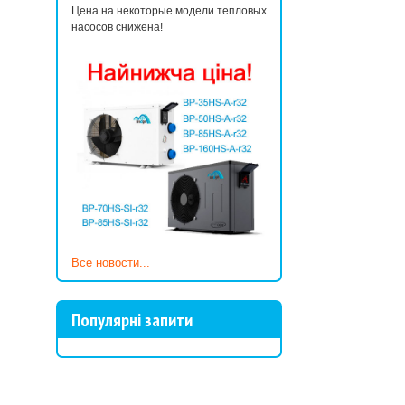
Цена на некоторые модели тепловых
Трамплины дл
насосов снижена!
Трамплины для б
занятие. Они у
материала, рассч
Интернет-магаз
конструкцией. Н
этого.
При выборе трам
из прыжковых д
наиболее оптима
Купить высокока
осуществляется 
Все новости...
Стартовая ту
Одним из элеме
Популярні запити
соревнований по
Как правило, п
стекловолокна. 
При желании куп