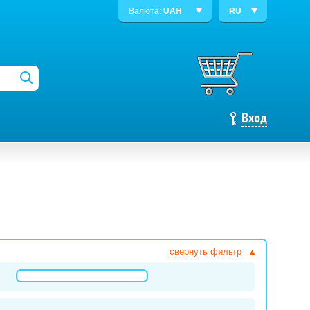
Валюта:
UAH
RU
Вход
свернуть фильтр