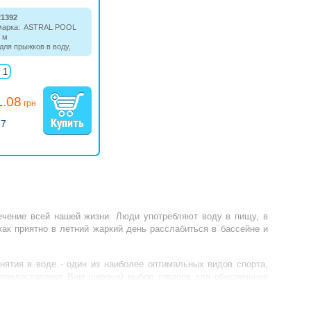
21392
марка:
ASTRAL POOL
6 м
для прыжков в воду,
вается на борт
1
.08
грн
77
течение всей нашей жизни. Люди употребляют воду в пищу, в
как приятно в летний жаркий день расслабиться в бассейне и
нятия в воде - один из наиболее оптимальных видов спорта,
» предоставляет Вам широкий выбор товаров для обеспечения
Вам новые, но не менее интересные продукты – трамплин для