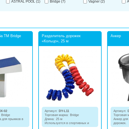
ASTRAL POOL
(1)
Bridge
(7)
Vagner
(2)
A
а ТМ Bridge
Разделитель дорожек
Анкер
«Кольцо», 25 м
HX-02
Артикул:
DY-L11
Артикул:
Bridge
Торговая марка:
Bridge
Торговая 
а для прыжков в
Длина:
25 м
Анкер для
Используется в спортивных и
дорожек.
частных бассейнах для разделе­