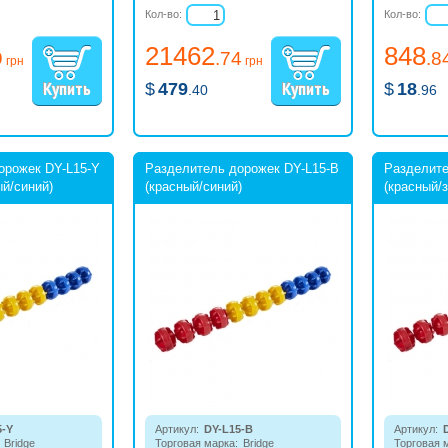
ния плавательных зон.
Кол-во:
Кол-во:
Сглаживает колебания воды.
21462
848
9
.74
.8
грн
грн
$
479
$
18
.40
.96
орожек DY-L15-Y
Разделитель дорожек DY-L15-B
Разделите
й/синий)
(красный/синий)
(красный/
5-Y
Артикул:
DY-L15-B
Артикул:
Bridge
Торговая марка:
Bridge
Торговая 