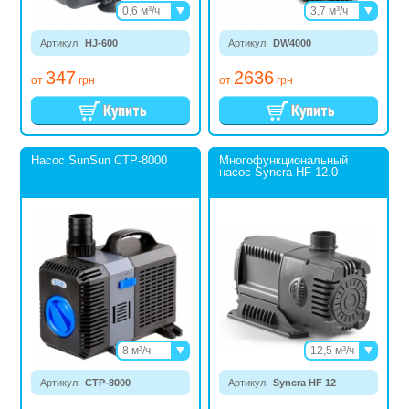
0,6 м³/ч
3,7 м³/ч
0,9 м³/ч
5,4 м³/ч
Артикул:
HJ-600
1,5 м³/ч
Артикул:
DW4000
8 м³/ч
2 м³/ч
347
2636
2,5 м³/ч
от
грн
от
грн
3 м³/ч
6 м³/ч
Насос SunSun CTP-8000
Многофункциональный
насос Syncra HF 12.0
8 м³/ч
12,5 м³/ч
10 м³/ч
16 м³/ч
Артикул:
CTP-8000
12 м³/ч
Артикул:
Syncra HF 12