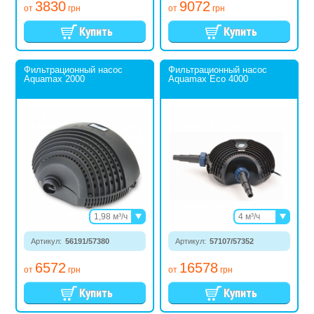
3830
9072
от
грн
от
грн
Фильтрационный насос
Фильтрационный насос
Aquamax 2000
Aquamax Eco 4000
1,98 м³/ч
4 м³/ч
3,6 м³/ч
6 м³/ч
Артикул:
56191/57380
5,52 м³/ч
Артикул:
57107/57352
8 м³/ч
8,1 м³/ч
12 м³/ч
6572
16578
от
грн
от
грн