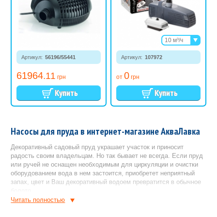
10 м³/ч
15 м³/ч
Артикул:
56196/55441
Артикул:
107972
20 м³/ч
25 м³/ч
61964
0
.11
грн
от
грн
Насосы для пруда в интернет-магазине АкваЛавка
Декоративный садовый пруд украшает участок и приносит
радость своим владельцам. Но так бывает не всегда. Если пруд
или ручей не оснащен необходимым для циркуляции и очистки
оборудованием вода в нем застоится, приобретет неприятный
запах, цвет и Ваш декоративный водоем превратится в обычное
болото.
Читать полностью
Чтобы избежать данных проблем устанавливают насосы для
циркуляции и очистки воды в пруду.