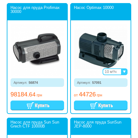
Насос для пруда Profimax
Насос Optimax 10000
30000
10 м³/ч
15 м³/ч
Артикул:
56874
Артикул:
57091
18 м³/ч
98184
44726
.64
грн
от
грн
Насос для пруда Sun Sun
Насос для пруда SunSun
Grech CTF 10000B
JEP-8000