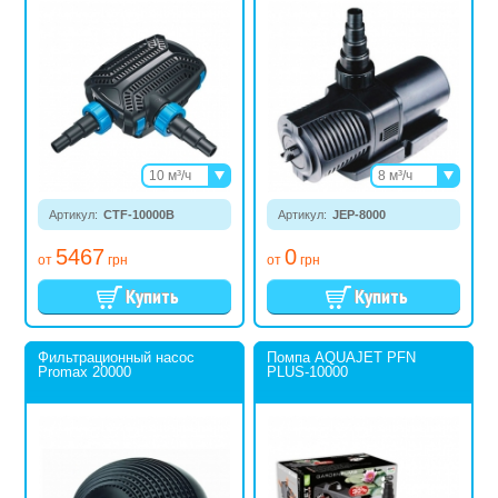
10 м³/ч
8 м³/ч
12 м³/ч
10 м³/ч
Артикул:
CTF-10000B
14 м³/ч
Артикул:
JEP-8000
20 м³/ч
16 м³/ч
5467
0
от
грн
от
грн
Фильтрационный насос
Помпа AQUAJET PFN
Promax 20000
PLUS-10000