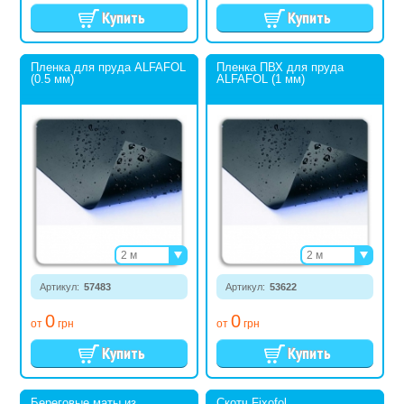
Пленка для пруда ALFAFOL
Пленка ПВХ для пруда
(0.5 мм)
ALFAFOL (1 мм)
2 м
2 м
4 м
4 м
Артикул:
57483
6 м
Артикул:
53622
6 м
8 м
8 м
0
0
от
грн
от
грн
Береговые маты из
Скотч Fixofol