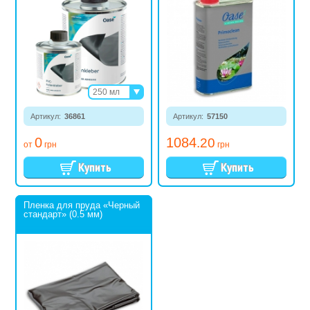
250 мл
1000 мл
Артикул:
36861
Артикул:
57150
0
1084
.20
от
грн
грн
Пленка для пруда «Черный
стандарт» (0.5 мм)