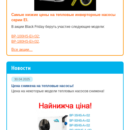
геотекстиль — дополнительная подложка для защиты
гидроизоляционного слоя от камней, корней деревьев;
Самые низкие цены на тепловые инверторные насосы
клей для монтажа;
серии EI.
очиститель поверхности пленки перед склеиванием;
В акции Black Friday беруть участие следующие модели:
скотч для гибкого соединения;
BP-100HS-EI-r32
;
маты из кокосового волокна для декорирования водоемов и
BP-180HS-EI-r32
.
защиты почвы от эрозии.
Все акции...
Приобретя оборудование для пруда в АкваЛавке, Вы легко
обустроите свой водоем и сможете многие годы наслаждаться
прекрасным прудом на своем участке!
Новости
30.04.2025
Цена снижена на тепловые насосы!
Цена на некоторые модели тепловых насосов снижена!