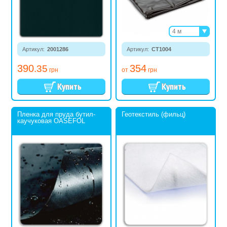
4 м
6 м
Артикул:
2001286
Артикул:
СТ1004
8 м
390
354
.35
грн
от
грн
Пленка для пруда бутил-
Геотекстиль (фильц)
каучуковая OASEFOL