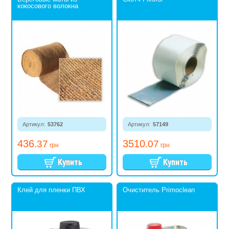
кокосового волокна
Артикул:
53762
Артикул:
57149
436
3510
.37
.07
грн
грн
Клей для пленки ПВХ
Очиститель Primoclean