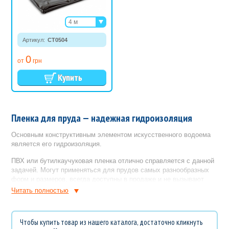
4 м
6 м
Артикул:
СТ0504
8 м
0
от
грн
Пленка для пруда — надежная гидроизоляция
Основным конструктивным элементом искусственного водоема
является его гидроизоляция.
ПВХ или бутилкаучуковая пленка отлично справляется с данной
задачей. Могут применяться для прудов самых разнообразных
форм и размеров, всегда доступны в продаже и не вызывают
проблем в эксплуатации.
Читать полностью
Кроме перечисленных преимуществ, пленка для пруда обладает
следующими характеристиками:
Чтобы купить товар из нашего каталога, достаточно кликнуть