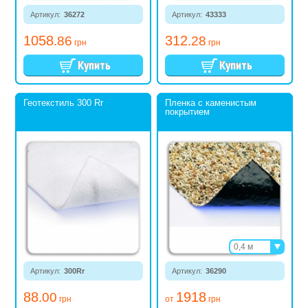
Артикул:
36272
Артикул:
43333
1058
312
.86
.28
грн
грн
Геотекстиль 300 Rr
Пленка с каменистым
покрытием
0,4 м
0,6 м
Артикул:
300Rr
Артикул:
36290
1 м
88
1918
.00
грн
от
грн