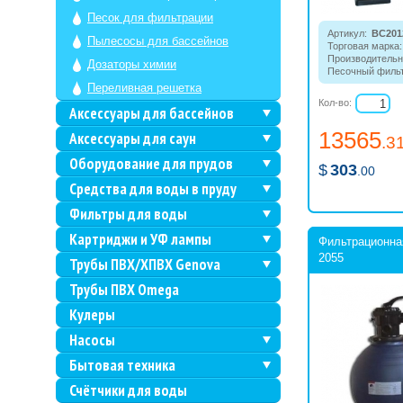
Песок для фильтрации
Артикул:
BC201
Пылесосы для бассейнов
Торговая марка:
Производительн
Дозаторы химии
Песочный фильт
Переливная решетка
очистки воды ба
(без предфильт
Кол-во:
Аксессуары для бассейнов
13565
Аксессуары для саун
.3
Оборудование для прудов
$
303
.00
Средства для воды в пруду
Фильтры для воды
Картриджи и УФ лампы
Фильтрационна
2055
Трубы ПВХ/ХПВХ Genova
Трубы ПВХ Omega
Кулеры
Насосы
Бытовая техника
Счётчики для воды