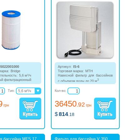
65022001000
Артикул:
IS-6
марка:
Bridge
Торговая марка:
MTH
тельность:
5,6 м³/ч
Навесной фильтр для бассейнов
ый фильтрационный
3
с объемом воды до 20 м
.
ля фильтра BC3110.
Тип:
5,6 м³/ч
Кол-во:
11,3 м³/ч
9
36450
.92
грн
грн
$
814
.18
я бассейна MFS 17
Фильтр для бассейна V 350