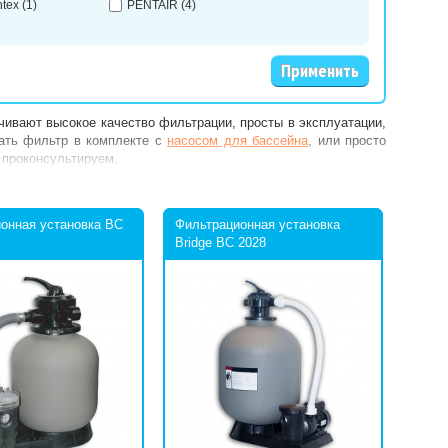
ntex
(1)
PENTAIR
(4)
ивают высокое качество фильтрации, просты в эксплуатации,
рать фильтр в комплекте с
насосом для бассейна
, или просто
 проконсультируем.
онная установка BC
Фильтрационная установка
Bridge BC 2028