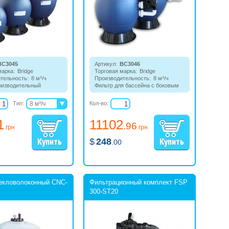
BC3045
Артикул:
BC3046
марка:
Bridge
Торговая марка:
Bridge
тельность:
8 м³/ч
Производительность:
8 м³/ч
оизводительный
Фильтр для бассейна с боковым
фильтр с 7-ми
7-ми позиционным клапаном.
ным верхним
Тип:
8 м³/ч
Кол-во:
 корпус изготовлен из
11,9 м³/ч
на.
1
11102
16,6 м³/ч
.96
грн
грн
$
248
.00
екловолоконный CNC-
Фильтрационный комплект FSP
300-ST20