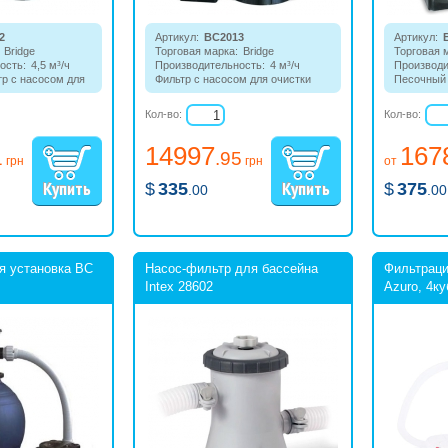
2
Артикул:
BC2013
Артикул:
Bridge
Торговая марка:
Bridge
Торговая 
ость:
4,5 м³/ч
Производительность:
4 м³/ч
Производи
р с насосом для
Фильтр с насосом для очистки
Песочный 
и четырех
3
3
ссейнов до 22 м
бассейнов объемом до 20м
.
клапаном 
ра).
Кол-во:
Кол-во:
каркасных
3
до 25м
.
14997
167
1
.95
грн
грн
от
$
335
$
375
.00
.00
я установка BC
Насос-фильтр для бассейна
Фильтраци
Intex 28602
Azuro, 4ку