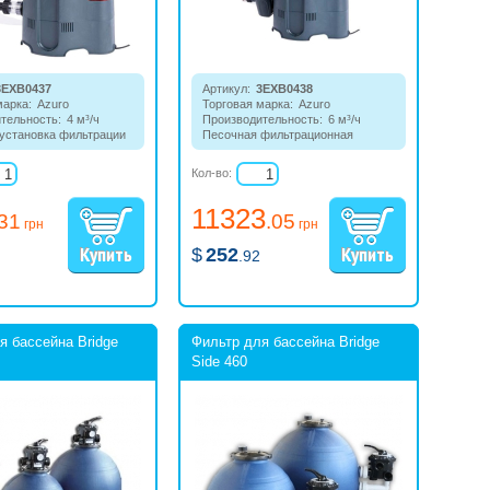
3EXB0437
Артикул:
3EXB0438
марка:
Azuro
Торговая марка:
Azuro
тельность:
4 м³/ч
Производительность:
6 м³/ч
установка фильтрации
Песочная фильтрационная
йнов объемом до 16
станция для бассейнов с
объемом до 30 кубов.
Кол-во:
11323
.31
.05
грн
грн
$
252
.92
я бассейна Bridge
Фильтр для бассейна Bridge
Side 460