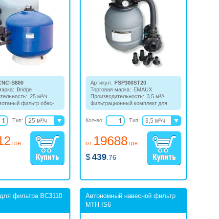
CNC-S800
Артикул:
FSP300ST20
марка:
Bridge
Торговая марка:
EMAUX
тельность:
25 м³/ч
Производительность:
3,5 м³/ч
отаный фильтр обес­
Фильтрационный комплект для
ественную фильтрацию
очистки воды в бассейнах и
ссейнах с большим
ваннах спа. Ёмкость изготовлена
Тип:
25 м³/ч
Кол-во:
Тип:
3,5 м³/ч
из высокопрочного пластика и
31 м³/ч
4 м³/ч
оснащена 4-позиционным
12
19688
клапаном с верхним
43 м³/ч
грн
от
грн
расположением.
56 м³/ч
$
439
.76
для фильтра ВС3110
Автономный навесной фильтр
MTH IS6