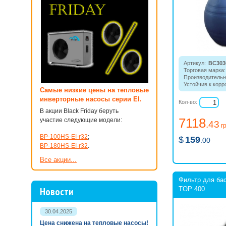
Артикул:
BC303
Торговая марка:
Производительн
Устойчив к корр
Самые низкие цены на тепловые
из полиэтилена, 
инверторные насосы серии EI.
позиционным ве
Кол-во:
В акции Black Friday беруть
7118
участие следующие модели:
.43
г
BP-100HS-EI-r32
;
$
159
.00
BP-180HS-EI-r32
.
Все акции...
Фильтр для бас
Новости
TOP 400
30.04.2025
Цена снижена на тепловые насосы!