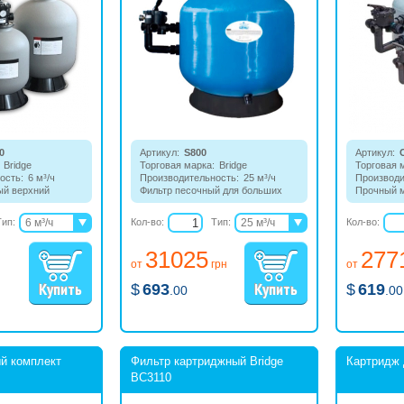
0
Артикул:
S800
Артикул:
Bridge
Торговая марка:
Bridge
Торговая 
ость:
6 м³/ч
Производительность:
25 м³/ч
Производи
ый верхний
Фильтр песочный для больших
Прочный м
 песка 45 кг
бассейнов, диаметр 800 мм.
печит кач
воды в ба
Тип:
6 м³/ч
Кол-во:
Тип:
25 м³/ч
Кол-во:
объемом.
9,4 м³/ч
31 м³/ч
31025
277
13,7 м³/ч
43 м³/ч
от
грн
от
56 м³/ч
$
693
$
619
.00
.00
й комплект
Фильтр картриджный Bridge
Картридж 
BC3110