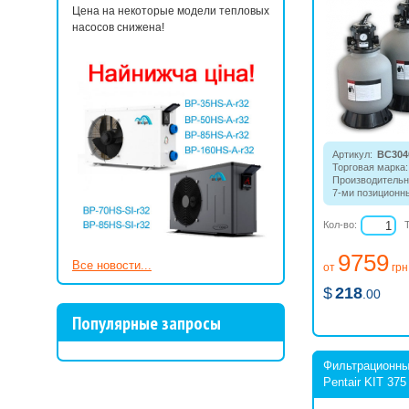
Цена на некоторые модели тепловых
насосов снижена!
Артикул:
BC304
Торговая марка:
Производительн
7-ми позиционн
клапан, загрузка
Кол-во:
9759
Все новости...
от
грн
$
218
.00
Популярные запросы
Фильтрационны
Pentair KIT 375