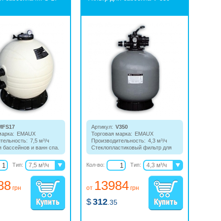
MFS17
Артикул:
V350
марка:
EMAUX
Торговая марка:
EMAUX
тельность:
7,5 м³/ч
Производительность:
4,3 м³/ч
я бассейнов и ванн спа.
Стеклопластиковый фильтр для
н из высокопрочного
бассейнов и ванн спа с верхним
на с боковым
расположением управляющего
Тип:
7,5 м³/ч
Кол-во:
Тип:
4,3 м³/ч
ением управляющего
клапана.
10,5 м³/ч
6,5 м³/ч
88
13984
14,3 м³/ч
8,1 м³/ч
грн
от
грн
19,5 м³/ч
11,1 м³/ч
$
312
15,6 м³/ч
.35
19,5 м³/ч
20,2 м³/ч