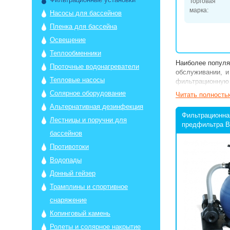
Торговая
марка:
Насосы для бассейнов
Пленка для бассейна
Освещение
Теплообменники
Наиболее популя
Проточные водонагреватели
обслуживании, и
Тепловые насосы
фильтрационную 
Солярное оборудование
Читать полность
Альтернативная дезинфекция
Фильтрационна
Лестницы и поручни для
предфильтра B
бассейнов
Противотоки
Водопады
Донный гейзер
Трамплины и спортивное
снаряжение
Копинговый камень
Ролеты и солярное накрытие