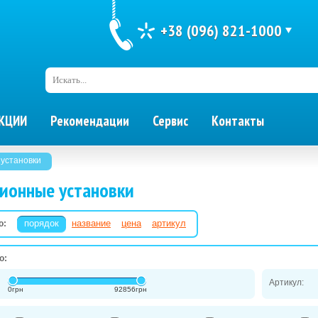
+38 (096) 821-1000
Искать...
КЦИИ
Рекомендации
Сервис
Контакты
установки
ионные установки
порядок
название
цена
артикул
о:
о:
Артикул:
0
грн
92856
грн