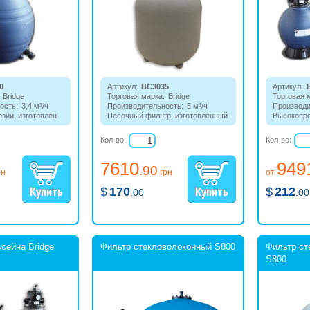
0
Артикул:
BC3035
Артикул:
Bridge
Торговая марка:
Bridge
Торговая 
ость:
3,4 м³/ч
Производительность:
5 м³/ч
Производи
озии, изготовлен
Песочный фильтр, изготовленный
Высокопр
с 4-х
из полиэтилена, с 4-х
песочный 
рхним клапаном
позиционным верхним клапаном.
позицион
Кол-во:
Кол-во:
клапаном,
полиэтиле
7610
949
.90
рн
грн
от
$
170
$
212
.00
.00
сейна Bridge
Фильтр стекловолоконный S800
Фильтр ст
S800