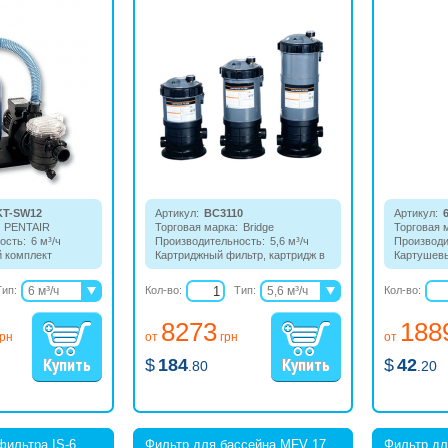
KT-SW12
Артикул:
BC3110
Артикул:
PENTAIR
Торговая марка:
Bridge
Торговая 
ость:
6 м³/ч
Производительность:
5,6 м³/ч
Производи
 комплект
Картриджный фильтр, картридж в
Картушев
кой, на которой
комплекте.
элемент д
ипропиленовый
Тип:
6 м³/ч
Кол-во:
Тип:
5,6 м³/ч
Кол-во:
 сосуд с 6-
9 м³/ч
11,3 м³/ч
м клапаном с
8273
188
амовсасывающим
12 м³/ч
грн
от
грн
от
ey и эластичным
ъемным
$
184
$
42
.80
.20
фильтра IS-6
Фильтр для бассейна MFV 17
Фильтр дл