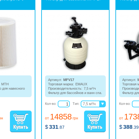
Артикул:
MFV17
Артикул:
MTH
Торговая марка:
EMAUX
Торговая 
 для навесного
Производительность:
7,5 м³/ч
Производи
Фильтр для бассейнов и ванн спа.
Фильтр дл
Изготовлен из высокопрочного
Изготовле
полиэтилена с верхним
полиэтиле
Кол-во:
Тип:
7,5 м³/ч
Кол-во:
расположением управляющего
располож
10,5 м³/ч
клапана.
клапана.
14858
173
14,3 м³/ч
рн
от
грн
от
19,5 м³/ч
$
331
$
388
20,3 м³/ч
.87
.39
24,7 м³/ч
30,9 м³/ч