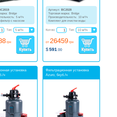
BC2019
Артикул:
BC2028
марка:
Bridge
Торговая марка:
Bridge
тельность:
5 м³/ч
Производительность:
10 м³/ч
фильтр с насосом
Комплект для очистки воды:
-позиционным
песочный фильтр с 7-ми
для стационарных,
позиционным клапаном и насос.
Тип:
5 м³/ч
Кол-во:
Тип:
10 м³/ч
 и надувных бассейнов
6 м³/ч
11,5 м³/ч
88
26459
16 м³/ч
грн
от
грн
$
591
.00
онная установка
Фильтрационная установка
б./ч
Azuro, 6куб./ч