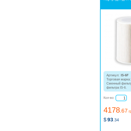
Артикул:
IS-6F
Торговая марка:
Сменный фильтр
фильтра IS-6.
Кол-во:
4178
.67
г
$
93
.34