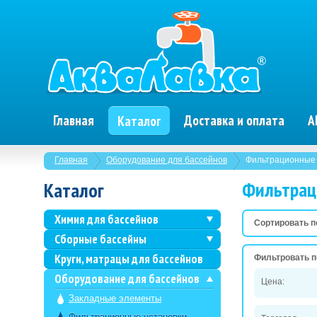
Главная
Доставка и оплата
А
Каталог
Главная
Оборудование для бассейнов
Фильтрационные 
Фильтрац
Каталог
Химия для бассейнов
Сортировать п
Сборные бассейны
Круги, матрацы для бассейнов
Фильтровать п
Оборудование для бассейнов
Цена:
Закладные элементы
Фильтрационные установки