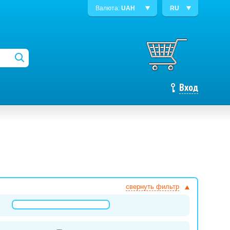
Валюта:
UAH
RU
Вход
свернуть фильтр