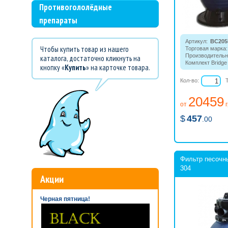
Противогололёдные
препараты
Артикул:
BC205
Чтобы купить товар из нашего
Торговая марка:
Производительн
каталога, достаточно кликнуть на
Комплект Bridge
кнопку «
Купить
» на карточке товара.
бассейне: фильт
Энергоэффекти
Кол-во:
фильтрации сбо
стационарных б
20459
от
$
457
.00
Фильтр песочн
304
Акции
Черная пятница!