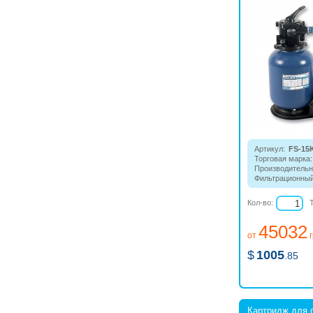
Артикул:
FS-15
Торговая марка:
Производительн
Фильтрационный
оснащен подстав
установлен пол
Кол-во:
фильтровальный
ходовым верхни
45032
манометром, с
от
насосом Swimm
шлангом с раз
$
1005
.85
соединением.
Картридж для 