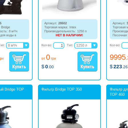
5
Артикул:
28602
Артикул:
Bridge
Торговая марка:
Intex
Торговая 
ость:
8 м³/ч
Производительность:
1250 л
Производи
 для воды в
НЕТ В НАЛИЧИИ!
Песочная 
р и насос.
Фильтр-насос для небольших
для бассе
вное решение для
надувных и каркасных бассейнов.
кубов.
Тип:
8 м³/ч
Кол-во:
Тип:
1250 л
Кол-во:
рных и
15 м³/ч
2006 л
ассейнов.
0
9995
18 м³/ч
3785 л
грн
от
грн
5678 л
$
0
$
223
.00
.26
ый Bridge TOP
Фильтр Bridge TOP 350
Фильтр дл
TOP 460