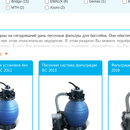
Bridge
(15)
EMAUX
(8)
Gemas
(1)
I
MTH
(2)
Azuro
(2)
рны на сегодняшний день песочные фильтры для бассейна. Они обеспеч
 при этом относительно недорогие. В этом разделе Вы можете подоб
бочку. Если у Вас возникнут вопросы с подбором, обращайтесь, мы Вас
ю
я установка без
Песочная система фильтрации
Фильтраци
C 2012
BC 2013
2019