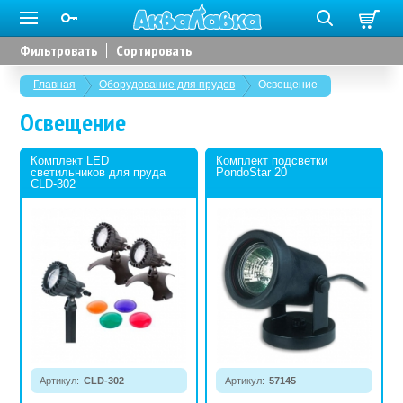
Фильтровать
Сортировать
Главная
Оборудование для прудов
Освещение
Освещение
Комплект LED
Комплект подсветки
светильников для пруда
PondoStar 20
CLD-302
Артикул:
CLD-302
Артикул:
57145