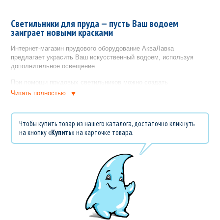
Светильники для пруда — пусть Ваш водоем
заиграет новыми красками
Интернет-магазин прудового оборудование АкваЛавка
предлагает украсить Ваш искусственный водоем, используя
дополнительное освещение.
При помощи прудовых светильников можно создать
завораживающую картину игры воды и света, наблюдать за
Читать полностью
которой можно бесконечно долго. Некоторые светильники имеют
несколько цветных фильтров — разноцветных линз. Меняя цвета
и направления лучей можно добиться неповторимого эффекта,
Чтобы купить товар из нашего каталога, достаточно кликнуть
придать водоему индивидуальность и до неузнаваемости
на кнопку «
Купить
» на карточке товара.
изменить внешний вид пруда в вечернее и ночное время.
Подводные светильники и наземное освещение
для пруда
Водоем - это один из самых ярких элементов сада и экономить
на его освещении не стоит. Фонтаны, альпийские горки, ручейки
и перекаты, освещенные снаружи и под водой, выглядят
очаровательно.
Подводное освещение