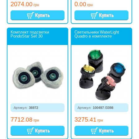
2074
0
.00
.00
грн
грн
Комплект подсветки
Светильники WaterLight
PondoStar Set 30
Quadro в комплекте
Артикул:
36972
Артикул:
100497 /3398
7712
3275
.08
.41
грн
грн