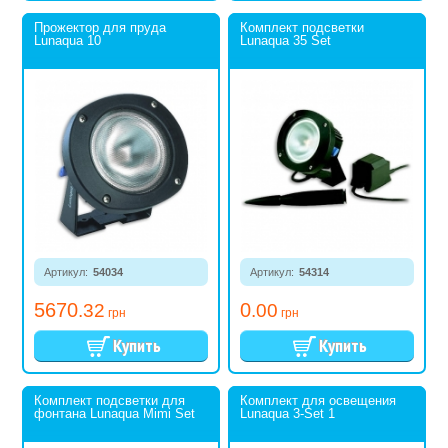
Прожектор для пруда
Комплект подсветки
Lunaqua 10
Lunaqua 35 Set
Артикул:
54034
Артикул:
54314
5670
0
.32
.00
грн
грн
Комплект подсветки для
Комплект для освещения
фонтана Lunaqua Mimi Set
Lunaqua 3-Set 1