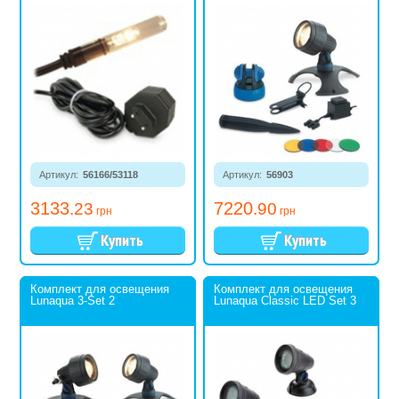
Артикул:
56166/53118
Артикул:
56903
3133
7220
.23
.90
грн
грн
Комплект для освещения
Комплект для освещения
Lunaqua 3-Set 2
Lunaqua Classic LED Set 3