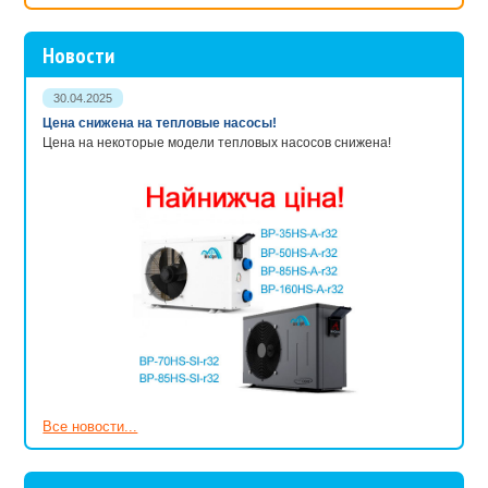
будут оставаться на улице в любую погоду. Их элементы не
должны быть подвержены коррозии, иметь брызгозащиту и
защиту от ударов.
Новости
Проектировать надводное освещение следует, учитывая законы
преломления и отражения света. Установленные над водной
30.04.2025
гладью светильники могут отражаться от поверхности и
Цена снижена на тепловые насосы!
создавать яркие, слепящие блики.
Цена на некоторые модели тепловых насосов снижена!
Светильники для пруда в «АкваЛавка»
В ассортименте присутствуют светильники для подводного
освещения, наземные светильники. Некоторые наборы
освещения универсальны - годятся как для подсветки водной
поверхности или элементов декора, так и для освещения сада.
Большинство осветительных устройств для пруда оснащено
экономичными светодиодными или галогенными лампами. Они
подключаются к электрической сети через понижающий
напряжение трансформатор, что отвечает требованиям техники
безопасности.
Комплекты освещения подводной растительности часто
Все новости...
декорируют, используя природные материалы; все они
полностью герметичны и выполнены из устойчивых к
воздействиям внешней среды материалов. Все освещение,
представленное в «АкваЛавке», имеет длительный срок