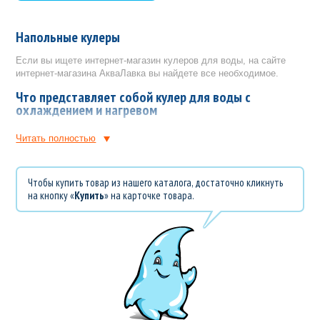
Напольные кулеры
Если вы ищете интернет-магазин кулеров для воды, на сайте
интернет-магазина АкваЛавка вы найдете все необходимое.
Что представляет собой кулер для воды с
охлаждением и нагревом
Кулер для питьевой воды
является удобным устройством,
Читать полностью
позволяющим осуществлять ее нагревание, охлаждение и
разлив из 19ти литровых баллонов. Он представляет собой
конструкцию, состоящую из пластикового корпуса с
Чтобы купить товар из нашего каталога, достаточно кликнуть
углублением, в которое помещается пластиковая емкость с
на кнопку «
Купить
» на карточке товара.
водой. Простота использования обеспечивается наличием двух
кранов и выключателя.
Мы представляем вашему вниманию напольные модели
кулеров, которые могут быть использованы как дома, так и в
офисах, приемных или других общественных помещениях.
Кулеры, подогревая воду, не доводят ее до кипения, что
позволяет сохранить все ее полезные свойства и приготовить
вкуснейший кофе или чай. В результате существенно
сокращаются временные затраты на приготовление горячих или