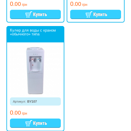
0
0
.00
.00
грн
грн
Кулер для воды с краном
«обычного» типа
Артикул:
BY107
0
.00
грн