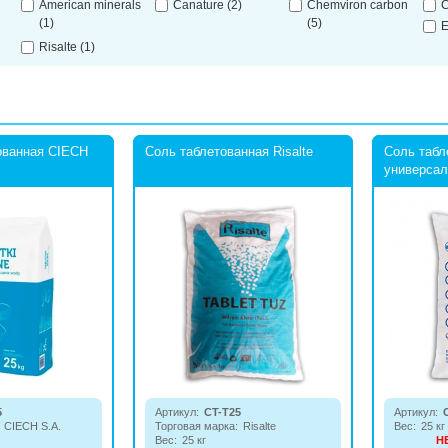
American minerals
Canature
(2)
Chemviron carbon
C
(1)
(5)
E
Risalte
(1)
ованная CIECH
Соль таблетованная Risalte
Соль табл
универсал
5
Артикул:
CT-T25
Артикул:
CIECH S.A.
Торговая марка:
Risalte
Вес:
25 кг
Вес:
25 кг
Н