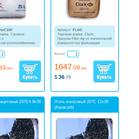
PurC100
Артикул:
FLAG
марка:
Canature
Торговая марка:
Clack
5 л
Гранулы Filter-Ag со значительной
тая катионообменная
поверхностью фильтрации
вого типа.
позволяют добиться
максимальной эффективности
Кол-во:
при удалении взвешенных
частиц.
1647
.83
.09
грн
грн
$
36
.79
рацитовый 207EA 8х30
Уголь кокосовый 207С 12х30
(Aquacarb)