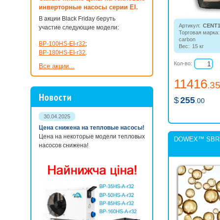
инверторные насосы серии EI.
В акции Black Friday беруть
Артикул:
CENT1
участие следующие модели:
Торговая марка:
carbon
BP-100HS-EI-r32
;
Вес:
15 кг
BP-180HS-EI-r32
.
Фильтрующая за
применяемая в 
Кол-во:
Все акции...
коммерческой 
водоподготовке,
11416
от хлораминов, 
.3
сероводорода, 
Новости
корректировки е
$
255
.00
запаха.
30.04.2025
Цена снижена на тепловые насосы!
Цена на некоторые модели тепловых
DOWEX™ SBR-P
насосов снижена!