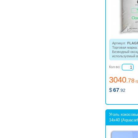
Артикул:
FLAG
Торговая марка:
Безводный окси
используемый в
высокоэффектив
фильтров механ
Кол-во:
воды.
3040
.78
г
$
67
.92
Уголь кокосов
14х40 (Aquacar