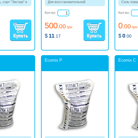
 сорт "Экстра" в
Для восстановительной
Соль пова
регенерации засыпки системы
спрессова
очищения воды.
Кол-во:
Кол-во:
500
0
.00
.00
грн
грн
$
11
$
0
.17
.00
Ecomix P
Ecomix C