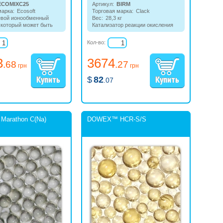
ECOMIXC25
Артикул:
BIRM
марка:
Ecosoft
Торговая марка:
Clack
евой ионообменный
Вес:
28,3 кг
 который может быть
Катализатор реакции окисления
ан для комплексной
соединений железа
одопроводной и
растворенным в воде
Кол-во:
кой воды с
кислородом. Нерастворимые
енным:
умягчением
,
соединения железа, являющиеся
3
3674
 железа, удалением
результатом окисления,
.68
.27
грн
грн
осаждаются в слое загрузки и
могут быть легко отфильтрованы.
$
82
.07
arathon C(Na)
DOWEX™ HCR-S/S