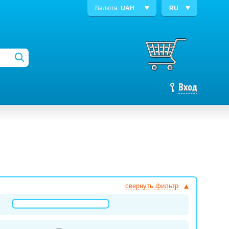
Валюта:
UAH
RU
Вход
свернуть фильтр