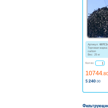
Артикул:
607С1
Торговая марка:
carbon
Вес:
25 кг
Применяется дл
ионообменных с
Кол-во:
обратноосмотич
10744
.8
$
240
.00
Фильтрующие 