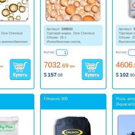
Артикул:
DMB50
Артикул:
Dow Chemical
Торговая марка:
Dow Chemical
Торговая 
Объем:
25 л
Объем:
2
я анионообменная
Ионообменная смола,
Высокочис
представляющая собой смесь
смола геле
сильнокислотного катионита и
Кол-во:
Кол-во:
сильноосновного анионита.
7032
4606
.69
рн
грн
$
157
$
102
.08
.90
Filtrasorb 300
Уголь ант
(Aquacarb)