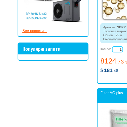
Артикул:
SBRP
Все новости...
Торговая марка:
Объем:
25 л
Высокоосновна
смола.
Популярні запити
Кол-во:
8124
.73
г
$
181
.48
Filter-AG plus