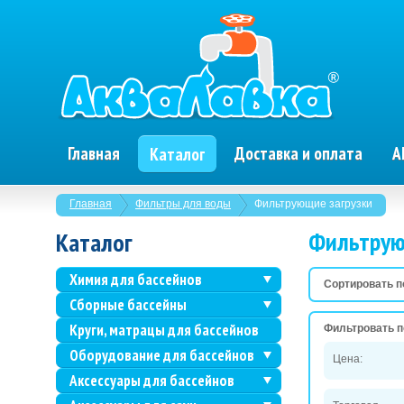
Главная
Доставка и оплата
А
Каталог
Главная
Фильтры для воды
Фильтрующие загрузки
Фильтрую
Каталог
Химия для бассейнов
Сортировать п
Сборные бассейны
Круги, матрацы для бассейнов
Фильтровать п
Оборудование для бассейнов
Цена:
Аксессуары для бассейнов