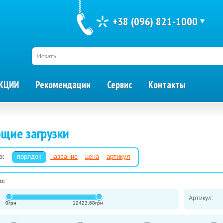
+38 (096) 821-1000
Искать...
КЦИИ
Рекомендации
Сервис
Контакты
щие загрузки
порядок
название
цена
артикул
о:
о:
Артикул:
0
грн
12423.68
грн