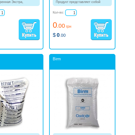
ренная Экстра,
Продукт представляет собой
нная в таблетки.
спрессованную в таблетки
поваренную пищевую соль (NaCl)
Кол-во:
сорта «Экстра» без добавления
йода и ферроционида калия
0
(антислеживающей добавки).
.00
грн
Таблетки белого цвета, без
запаха.
$
0
.00
Birm