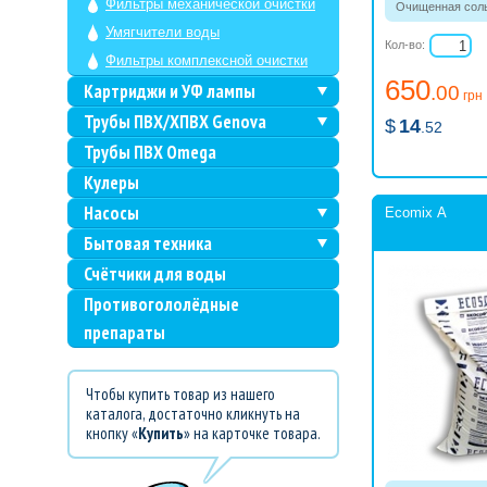
Фильтры механической очистки
Очищенная соль,
таблетках.
Умягчители воды
Кол-во:
Фильтры комплексной очистки
650
Картриджи и УФ лампы
.00
грн
Трубы ПВХ/ХПВХ Genova
$
14
.52
Трубы ПВХ Omega
Кулеры
Насосы
Ecomix А
Бытовая техника
Счётчики для воды
Противогололёдные
препараты
Чтобы купить товар из нашего
каталога, достаточно кликнуть на
кнопку «
Купить
» на карточке товара.