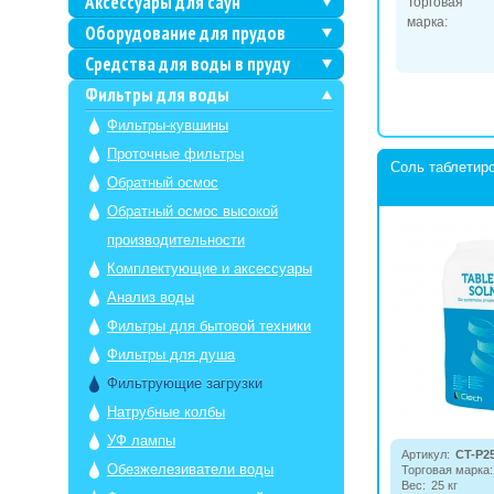
Аксессуары для саун
Торговая
марка:
Оборудование для прудов
Средства для воды в пруду
Фильтры для воды
Фильтры-кувшины
Проточные фильтры
Соль таблетир
Обратный осмос
Обратный осмос высокой
производительности
Комплектующие и аксессуары
Анализ воды
Фильтры для бытовой техники
Фильтры для душа
Фильтрующие загрузки
Натрубные колбы
УФ лампы
Артикул:
CT-P2
Обезжелезиватели воды
Торговая марка:
Вес:
25 кг