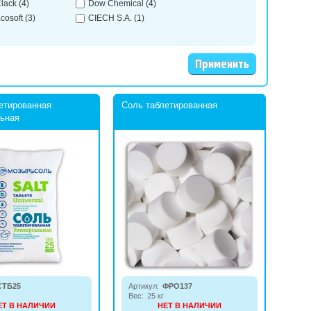
lack
(4)
Dow Chemical
(4)
cosoft
(3)
CIECH S.A.
(1)
етированная
Соль таблетированная
ьная
СТБ25
Артикул:
ФРО137
Вес:
25 кг
ЕТ В НАЛИЧИИ
НЕТ В НАЛИЧИИ