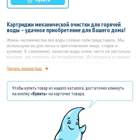
Картриджи механической очистки для горячей
воды – удачное приобретение для Вашего дома!
Жизнь человечества без воды сложно себе представить. Мы
используем ее для питья и приготовления пищи, стирок и
купания. К сожалению, качество воды очень часто не настолько
высокое, как хотелось бы потребителям. Из холодных и горячих
кранов наших домов течет жидкость с примесями песка и
ржавчины, ведь коммуникации многих населенных пунктов имеют
Читать полностью
почтенный возраст. Получаемая нами горячая вода вредит
здоровью, а также часто оставляет налет на сантехнике.
Чтобы купить товар из нашего каталога, достаточно кликнуть
«АкваЛавка» рекомендует позаботиться о своем здоровье и
на кнопку «
Купить
» на карточке товара.
сохранности внешнего вида своего жилища, для этого
необходимо установить картриджи механической очистки для
горячей воды. Эти небольшие, компактные устройства позволяют
очистить горячую воду от песка, ржавчины и прочих твердых
примесей. Установив такой фильтр, Вы убедитесь в том, что
Ваша кожа будет меньше страдать во время купания, а на
ванной и раковине не будет оставаться налет. Так же картриджи
механической очистки для горячей воды помогут продлить срок