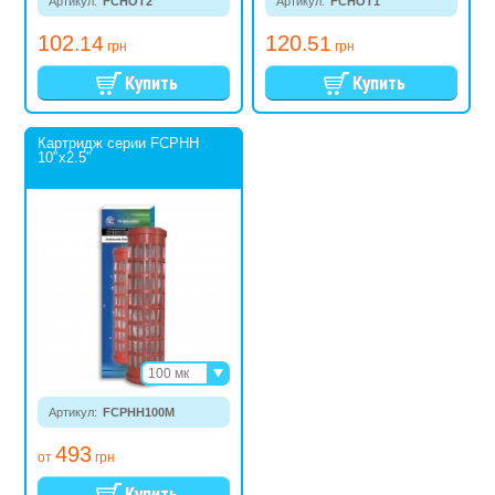
Артикул:
FCHOT2
Артикул:
FCHOT1
102
120
.14
.51
грн
грн
Картридж серии FCPHH
10"x2.5"
100 мк
150 мк
Артикул:
FCPHH100M
50 мк
493
от
грн