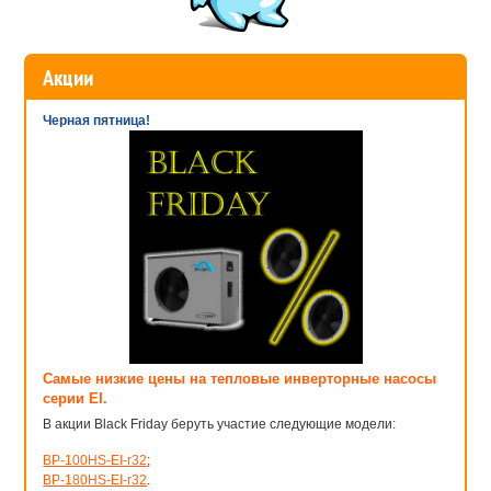
службы Вашей отопительной системы.
В каталоге интернет-магазина «АкваЛавка» представлен широкий
выбор картриджей механической очистки для горячей воды. У
Акции
нас есть в наличии картриджи, подходящие для различных
систем, многоразового и одноразового использования.
Обратившись в АкваЛавку, Вы получите профессиональную
Черная пятница!
консультацию и помощь в выборе картриджей механической
очистки для горячей воды в соответствии с параметрами Вашей
системы водоснабжения.
Все наши товары просты в эксплуатации и обеспечивают
значительное улучшение качества жидкости. Установив
картридж, Вы получите чистую воду, при этом давление в
системе останется на прежнем уровне, потери давления воды
при прохождении через фильтр минимальны.
Картриджи
механической очистки
для горячей воды помогут Вам заботиться
о здоровье, а так же снизят затраты на замену сантехники и
различных составляющих систем водоснабжения. Позаботьтесь
о своем здоровье, здоровье близких и состоянии коммуникаций -
Самые низкие цены на тепловые инверторные насосы
приобретайте продукцию в интернет-магазине «АкваЛавка».
серии EI.
В акции Black Friday беруть участие следующие модели:
Обратите внимание на
системы очистки воды Обратный Осмос
, в
ассортименте в нашем магазине.
BP-100HS-EI-r32
;
BP-180HS-EI-r32
.