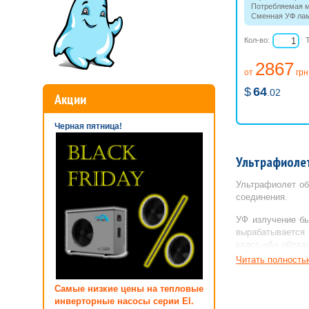
Потребляемая 
Сменная УФ лам
стерилизатора Bi
Кол-во:
2867
от
грн
$
64
.02
Акции
Черная пятница!
Ультрафиолет
Ультрафиолет об
соединения.
УФ излучение бы
вырабатывается 
класс «А» облада
Читать полность
Но УФ лампы, и
бактериями, гри
Самые низкие цены на тепловые
Преимуществ
инверторные насосы серии EI.