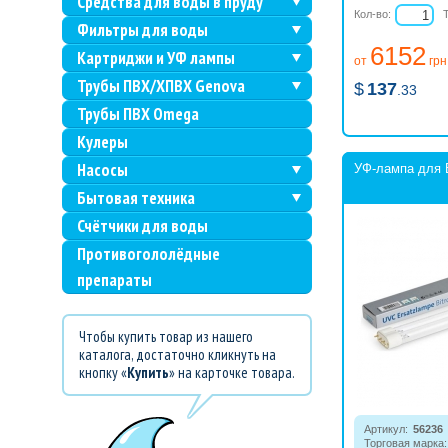
Средства для воды в пруду
Кол-во:
Фильтры для воды
6152
Картриджи и УФ лампы
от
грн
Трубы ПВХ/ХПВХ Genova
$
137
.33
Трубы ПВХ Omega
Кулеры
Насосы
УФ-лампа для B
Бытовая техника
Счётчики для воды
Противогололёдные
препараты
Чтобы купить товар из нашего
каталога, достаточно кликнуть на
кнопку «
Купить
» на карточке товара.
Артикул:
56236
Торговая марка: