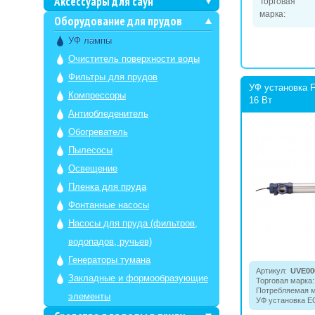
Аксессуары для саун
Торговая
марка:
Оборудование для прудов
УФ лампы
Очиститель поверхности воды
Фильтры для прудов
УФ установка F
Компрессоры
16 Вт
Антиобледенитель
Обогреватель
Пылесосы
Освещение
Пленка для пруда
Фонтанные насосы
Насосы для пруда (фильтров,
водопадов, ручьев)
Генераторы тумана
Артикул:
UVE00
Закладные и формообразующие
Торговая марка:
Потребляемая 
элементы
УФ установка E
алюминиевом ко