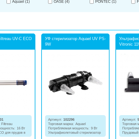
Aquael
(1)
OASE
(4)
PONTEC
(1)
F
iltreau UV-C ECO
УФ стерилизатор Aquael UV PS-
Ультрафио
9W
Vitronic 1
01
Артикул:
102296
Артикул:
Filtreau
Торговая марка:
Aquael
Торговая 
мощность:
16 Вт
Потребляемая мощность:
9 Вт
Потребля
CO для прудов в
Ультрафиолетовый стерилизатор
Прудовый 
рпусе.
(УФ фильтр для пруда) Aquael UV
борьбы с 