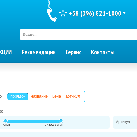
+38 (096) 821-1000
Искать...
КЦИИ
Рекомендации
Сервис
Контакты
порядок
название
цена
артикул
о:
о:
Артикул:
0
грн
57352.79
грн