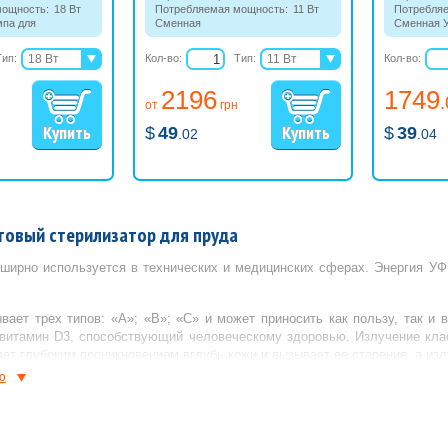
мощность:
18 Вт
Потребляемая мощность:
11 Вт
Потребля
па для
Сменная
Сменная У
tron.
ультрафиолетовая лампа для
фильтраци
УФ стерилизатора Vitronic.
PONTEC.
Тип:
18 Вт
Кол-во:
Тип:
11 Вт
Кол-во:
24 Вт
18 Вт
2196
1749
36 Вт
36 Вт
от
грн
55 Вт
55 Вт
$
49
$
39
.02
.04
овый стерилизатор для пруда
ширно используется в технических и медицинских сферах. Энергия УФ
вает трех типов: «А»; «B»; «С» и может приносить как пользу, так и
витамин D3, способствующий человеческому здоровью. Излучение клас
ет глубоким проникновением вглубь кожи и вызывает ее старение, а из
ю
злучающие ультрафиолет, обладают очень полезным свойством – он
бками, вирусами и даже водорослями, которые незаконно облюбовали Ва
а УФ дезинфекции: