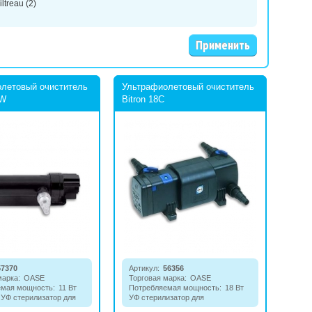
iltreau
(2)
летовый очиститель
Ультрафиолетовый очиститель
1W
Bitron 18C
57370
Артикул:
56356
марка:
OASE
Торговая марка:
OASE
емая мощность:
11 Вт
Потребляемая мощность:
18 Вт
УФ стерилизатор для
УФ стерилизатор для
водорослями и
профилактики и борьбы с