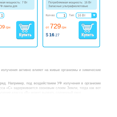
емая мощность:
7 Вт
Потребляемая мощность:
16 Вт
Ф лампа для
Запасные ультрафиолетовые
онных установок
лампы для УФ установок серии
Eco для прудов.
Кол-во:
Тип:
16 Вт
40 Вт
729
80 Вт
.09
грн
от
грн
$
16
.27
 излучения активно влияет на живые организмы и химические
 вред. Например, под воздействием УФ излучения в организме
са «С» задерживается озоновым слоем Земли, тогда как вот
лучение класса «В» может вызвать солнечный ожог.
и способны обеззараживать воду и эффективно борются с
ш водоем.