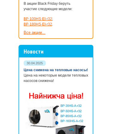
В акции Black Friday беруть
Из всех существ
участие следующие модели:
и безопасных. О
Высокая эффекти
BP-100HS-EI-r32
;
со спорообразую
BP-180HS-EI-r32
.
Все акции...
Преимущества УФ
высокая эфф
Новости
УФ фильтры 
ультрафиолет
30.04.2025
использован
Цена снижена на тепловые насосы!
Использовани
Цена на некоторые модели тепловых
воды хлорир
насосов снижена!
Сменные УФ ла
Ультрафиолетов
ультрафиолетово
Замена лампы не
питания, открыть
«АкваЛавка» при
Строите свой пр