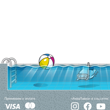
изаторы для бассейна? Заходите в раздел с
ультрафиолетовыми лампа