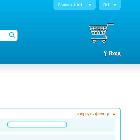
Валюта:
UAH
RU
Вход
свернуть фильтр