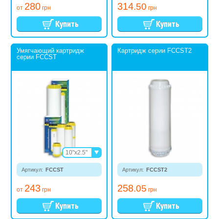
280
314
.50
от
грн
грн
Умягчающий картридж
Картридж серии FCCST2
серии FCCST
10"х2.5"
10"х4.5"
Артикул:
FCCST
20"х4.5"
Артикул:
FCCST2
243
258
.05
от
грн
грн