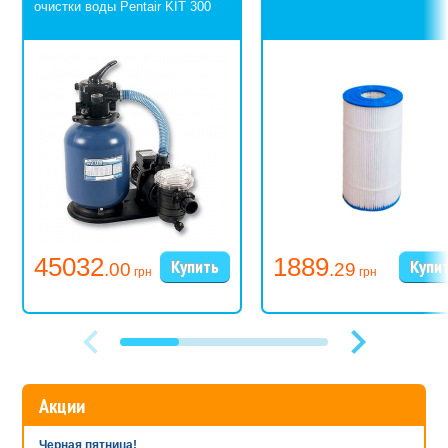
очистки воды Pentair KIT 300
45032
1889
.00
.29
грн
грн
Акции
Черная пятница!