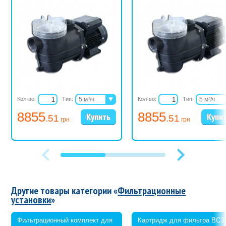
Кол-во:
Тип:
5 м³/ч
Кол-во:
Тип:
5 м³/ч
8 м³/ч
8 м³/ч
8855
8855
.51
.51
10,5 м³/ч
10,5 м³/ч
грн
грн
Другие товары категории «
Фильтрационные
установки
»
Фильтрационный комплект для
Картридж для фильтра ВС3