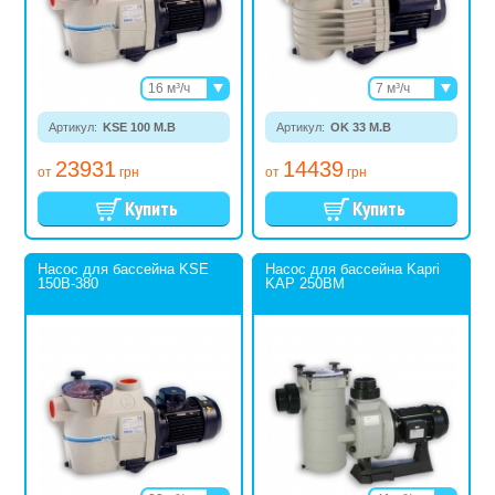
16 м³/ч
7 м³/ч
22 м³/ч
8,5 м³/ч
Артикул:
KSE 100 M.B
26 м³/ч
Артикул:
OK 33 M.B
11,9 м³/ч
17,2 м³/ч
23931
14439
от
грн
от
грн
Насос для бассейна KSE
Насос для бассейна Kapri
150В-380
KAP 250BM