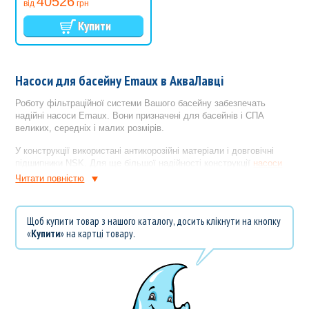
40526
від
грн
Насоси для басейну Emaux в АкваЛавці
Роботу фільтраційної системи Вашого басейну забезпечать
надійні насоси Emaux. Вони призначені для басейнів і СПА
великих, середніх і малих розмірів.
У конструкції використані антикорозійні матеріали і довговічні
підшипники NSK. Для ще більшої надійності конструкції
насоси
для басейну
оснащені захистом від перегріву.
Читати повнiстю
Щоб контролювати стан префільтра - є прозора кришка. Тепер не
потрібно зупиняти роботу насоса Emaux для перевірки ступеня
Щоб купити товар з нашого каталогу, досить клікнути на кнопку
засміченості.
«
Купити
» на картці товару.
До всіх конкурентних переваг насосів Emaux слід віднести
низьке споживання електроенергії і низький рівень шуму. Навіть
високопродуктивні насоси працюють досить тихо і при цьому
"з'їдають" менше кіловат.
При виборі насоса для басейну завжди слід звертати увагу на