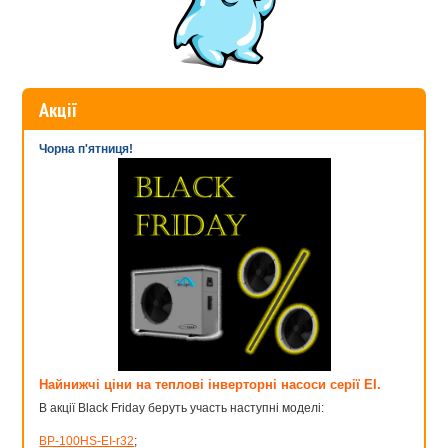
складність технічного обслуговування і ремонтопридатність
обладнання. Так, насоси Emaux прості в обслуговуванні,
експлуатації та для ремонту в Україні є безліч сервісних центрів.
Акції
Чорна п'ятниця!
Найнижчі ціни на теплові інверторні насоси серії EI.
В акції Black Friday беруть участь наступні моделі:
BP-100HS-EI-r32
;