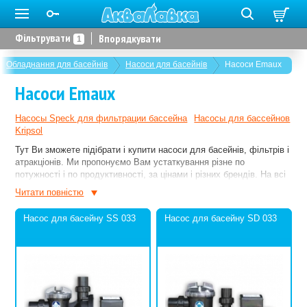
Фільтрувати
Впорядкувати
1
Обладнання для басейнів
Насоси для басейнів
Насоси Emaux
Насоси Emaux
Насосы Speck для фильтрации бассейна
Насосы для бассейнов
Kripsol
Тут Ви зможете підібрати і купити насоси для басейнів, фільтрів і
атракціонів. Ми пропонуємо Вам устаткування різне по
потужності і по продуктивності, за цінами і різних брендів. На всі
позиції підтримується гарантія. Якщо Вам знадобиться
Читати повнiстю
кваліфікована консультація, завжди будемо раді відповісти на
Ваші запитання.
Насос для басейну SS 033
Насос для басейну SD 033