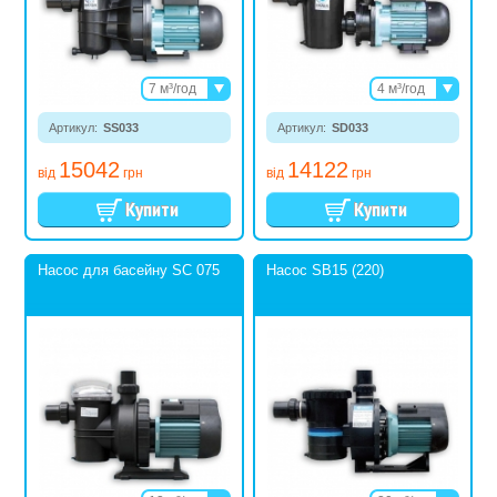
7 м³/год
4 м³/год
11 м³/год
8,5 м³/год
Артикул:
SS033
13 м³/год
Артикул:
SD033
10,5 м³/год
15042
14122
від
грн
від
грн
Насос для басейну SC 075
Насос SB15 (220)