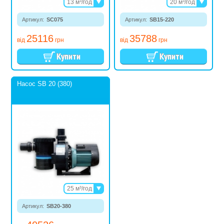
13 м³/год
20 м³/год
17 м³/год
25 м³/год
Артикул:
SC075
20 м³/год
Артикул:
SB15-220
29 м³/год
23 м³/год
25116
35788
від
грн
від
грн
Насос SB 20 (380)
25 м³/год
29 м³/год
Артикул:
SB20-380