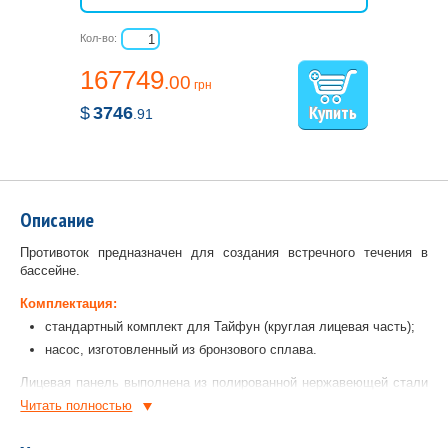
Кол-во:
167749
.00
грн
$
3746
.91
Описание
Противоток предназначен для создания встречного течения в
бассейне.
Комплектация:
стандартный комплект для Тайфун (круглая лицевая часть);
насос, изготовленный из бронзового сплава.
Лицевая панель выполнена из полированной нержавеющей стали
V4A.
Читать полностью
Противоток для бассейна имеет встроенную регулировку напора