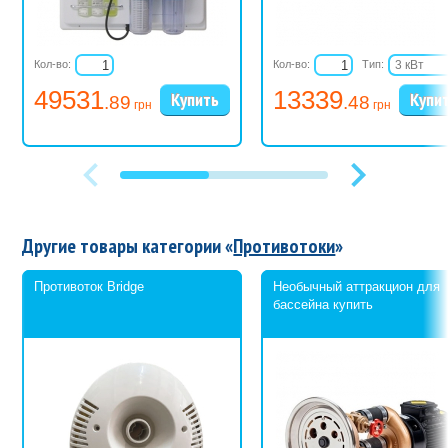
Кол-во:
Кол-во:
Тип:
3 кВт
6 кВт
49531
13339
.89
.48
9 кВт
грн
грн
12 кВт
15 кВт
18 кВт
Другие товары категории «
Противотоки
»
Противоток Bridge
Необычный аттракцион для
бассейна купить