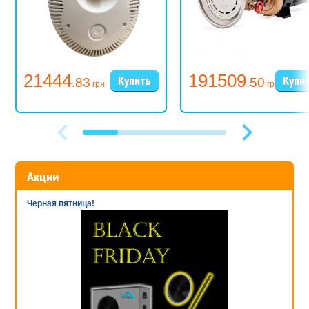
21444
191509
.83
.50
грн
грн
Акции
Черная пятница!