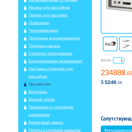
Насосы для бассейнов
Пленка для бассейна
Освещение
Теплообменники
Проточные водонагреватели
Тепловые насосы
Солярное оборудование
Кол-во:
Альтернативная дезинфекция
Лестницы и поручни для
234888
.6
бассейнов
$
5246
.56
Противотоки
Водопады
Донный гейзер
Трамплины и спортивное
снаряжение
Сопутствующ
Копинговый камень
Ролеты и солярное накрытие
Фильтрационна