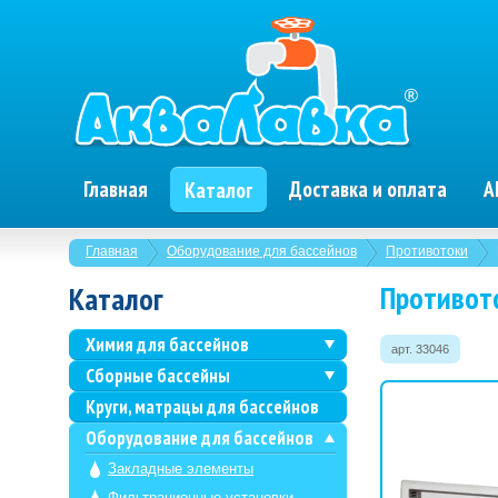
Главная
Доставка и оплата
А
Каталог
Главная
Оборудование для бассейнов
Противотоки
Противото
Каталог
Химия для бассейнов
арт. 33046
Сборные бассейны
Круги, матрацы для бассейнов
Оборудование для бассейнов
Закладные элементы
Фильтрационные установки