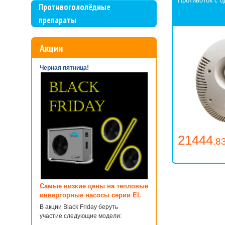
Противоток с 
Противогололёдные
препараты
Акции
Черная пятница!
21444
.8
Самые низкие цены на тепловые
инверторные насосы серии EI.
В акции Black Friday беруть
участие следующие модели: