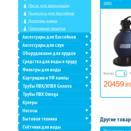
2055
Песок для фильтрации
Пылесосы для бассейнов
Дозаторы химии
Переливная решетка
Аксессуары для бассейнов
Аксессуары для саун
Оборудование для прудов
Средства для воды в пруду
Фильтры для воды
Кол-во:
Картриджи и УФ лампы
20459
.8
Трубы ПВХ/ХПВХ Genova
Трубы ПВХ Omega
Кулеры
Насосы
Бытовая техника
Другие товар
Счётчики для воды