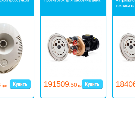
одной форсункой
Противоток для бассейна цена
Аттракцио
техники п
191509
1840
3
.50
грн
грн