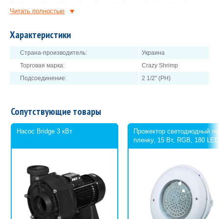
Комплект прокладок, идущий в поставке, позволит установить
Читать полностью
устройство противотечения как в бассейне, облицованном
плиткой, так и пленкой ПВХ.
Характеристики
Страна-производитель:
Украина
Торговая марка:
Crazy Shrimp
Подсоединение:
2 1/2" (РН)
Сопутствующие товары
Насос Bridge 3 кВт
Прожектор светодиодный п
пленку, 15 Вт, RGB, 180 LE