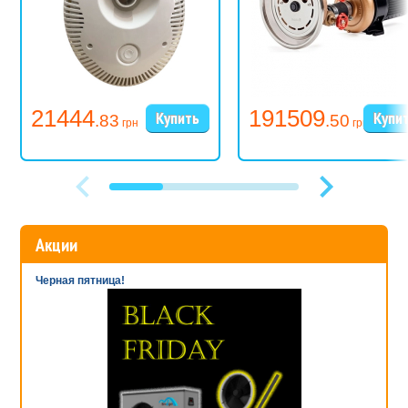
21444
191509
.83
.50
грн
грн
Акции
Черная пятница!