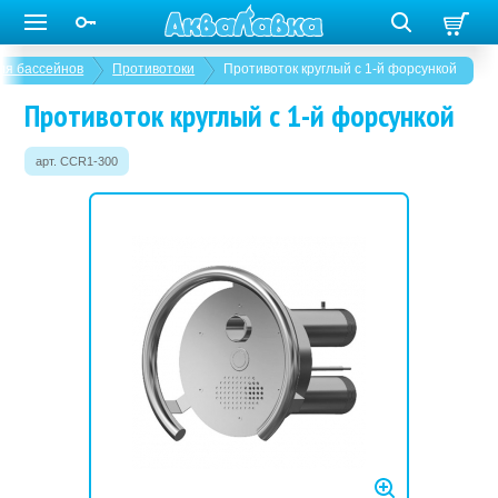
ля бассейнов
Противотоки
Противоток круглый с 1-й форсункой
Противоток круглый с 1-й форсункой
арт. CCR1-300