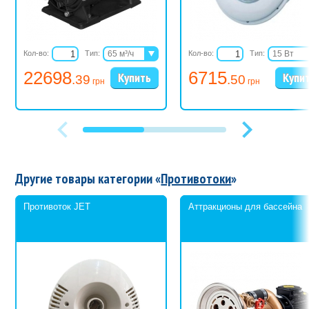
Кол-во:
Тип:
65 м³/ч
Кол-во:
Тип:
15 Вт
85 м³/ч
25 Вт
22698
6715
.39
.50
грн
грн
Другие товары категории «
Противотоки
»
Противоток JET
Аттракционы для бассейна