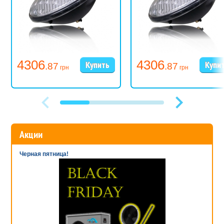
4306
4306
.87
.87
грн
грн
Акции
Черная пятница!