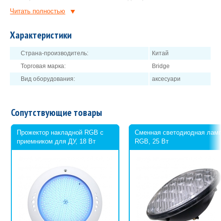
Правильно разомкнут (после выключении освещения пультом
Читать полностью
R15-E при возникновении перебоев с электричеством лампы
останутся выключенными).
Характеристики
15 кнопок:
Страна-производитель:
Китай
1 – включение
2 – выключение
Торговая марка:
Bridge
последующие 13-ть –
цветовые режимы лампы
.
Вид оборудования:
аксесуари
Сопутствующие товары
Прожектор накладной RGB с
Сменная светодиодная лам
приемником для ДУ, 18 Вт
RGB, 25 Вт