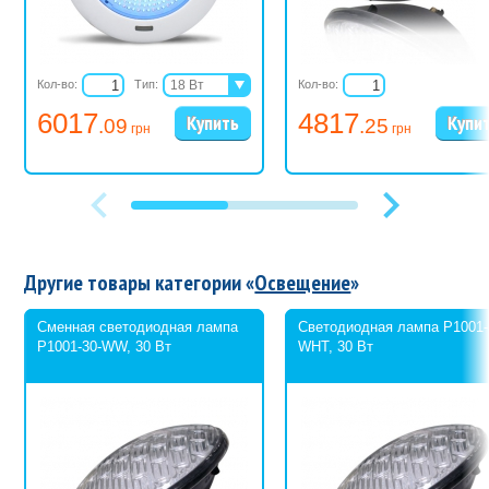
Кол-во:
Тип:
18 Вт
Кол-во:
32 Вт
6017
4817
.09
.25
грн
грн
Другие товары категории «
Освещение
»
Сменная светодиодная лампа
Светодиодная лампа P1001-
P1001-30-WW, 30 Вт
WHT, 30 Вт