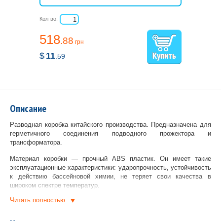
Кол-во:
518
.88
грн
$
11
.59
Описание
Разводная коробка китайского производства. Предназначена для
герметичного соединения подводного прожектора и
трансформатора.
Материал коробки — прочный ABS пластик. Он имеет такие
эксплуатационные характеристики: ударопрочность, устойчивость
к действию бассейновой химии, не теряет свои качества в
широком спектре температур.
Читать полностью
Тип и диаметр подключения разводной коробки Bridge: 3 патрубка
с внутренними резьбами ¾''.