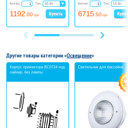
Кол-во:
Тип:
35 Вт
Кол-во:
Тип:
15 Вт
60 Вт
25 Вт
1192
6715
.00
.50
105 Вт
грн
грн
300 Вт
600 Вт
Другие товары категории «
Освещение
»
Корпус прожектора BC0724 под
Светильник для бассейна
лайнер, без лампы