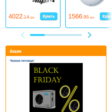
4022
1566
.14
.95
грн
грн
Акции
Черная пятница!