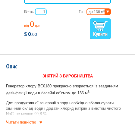
Кіл-ть:
Тип:
до 136 м³
до 68 м³
0
від
грн
$
0
.00
Опис
ЗНЯТИЙ З ВИРОБНИЦТВА
Генератор хлору BC0180 прекрасно впорається із завданням
3
дезінфекції води в басейні об'ємом до 136 м
.
Для продуктивної генерації хлору необхідно збалансувати
хімічний склад води і додати хлорид натрію з вмістом чистого
NaCl не менше 99,8 %.
Читати повнiстю
Принцип роботи хлоргенератора
Полягає в перетворенні солі під впливом електричного струму в