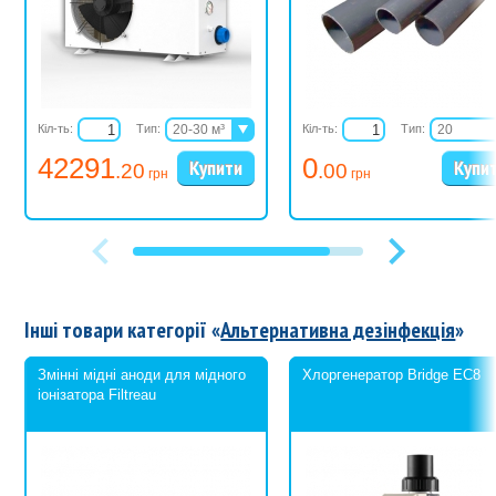
Кіл-ть:
Тип:
20-30 м³
Кіл-ть:
Тип:
20
30-50 м³
25
42291
0
.20
.00
40-60 м³
32
грн
грн
50-70 м³
32
60-80 м³
40
75-110 м³
40
50
63
75
90
Інші товари категорії «
Альтернативна дезінфекція
»
_110
Змінні мідні аноди для мідного
Хлоргенератор Bridge EC8
іонізатора Filtreau