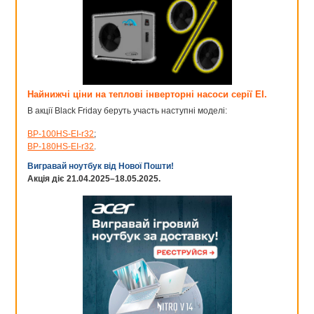
Найнижчі ціни на теплові інверторні насоси серії EI.
В акції Black Friday беруть участь наступні моделі:
BP-100HS-EI-r32
;
BP-180HS-EI-r32
.
Вигравай ноутбук від Нової Пошти!
Акція діє 21.04.2025–18.05.2025.