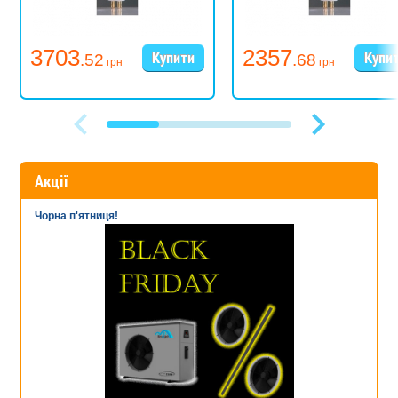
3703
2357
.52
.68
грн
грн
Акції
Чорна п'ятниця!