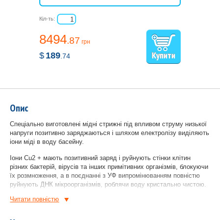
Кіл-ть:
8494
.87
грн
$
189
.74
Опис
Спеціально виготовлені мідні стрижні під впливом струму низької
напруги позитивно заряджаються і шляхом електролізу виділяють
іони міді в воду басейну.
Іони Cu2 + мають позитивний заряд і руйнують стінки клітин
різних бактерій, вірусів та інших примітивних організмів, блокуючи
їх розмноження, а в поєднанні з УФ випромінюванням повністю
руйнують ДНК мікроорганізмів, роблячи воду кристально чистою.
Читати повнiстю
Про необхідність заміни мідних анодів в установці Filtreau UV-C
Copper Ionizer необхідно орієнтуватися як на виснаження
стрижнів, так і на результати тестування води на рівень вмісту