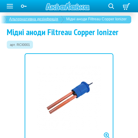
в
Альтернативна дезінфекція
Мідні аноди Filtreau Copper Ionizer
Мідні аноди Filtreau Copper Ionizer
арт. RCI0001