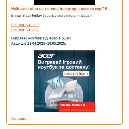
Найнижчі ціни на теплові інверторні насоси серії EI.
В акції Black Friday беруть участь наступні моделі:
BP-100HS-EI-r32
;
BP-180HS-EI-r32
.
Вигравай ноутбук від Нової Пошти!
Акція діє 21.04.2025–18.05.2025.
Усі акції...