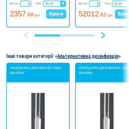
Кіл-ть:
Тип:
40 м³
Кіл-ть:
Тип:
40 м³
80 м³
80 м³
2357
52012
.68
.62
грн
грн
Інші товари категорії «
Альтернативна дезінфекція
»
нешкідлива дезінфекція води
нешкідлива дезінфекція вод
басейну
басейну