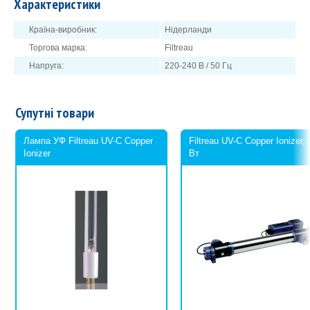
Характеристики
міді за допомогою тестера
Copper AQUACHEK
.
Країна-виробник:
Нідерланди
Норма вмісту міді у воді 0,4 - 0,7 ppm.
Торгова марка:
Filtreau
Напруга:
220-240 В / 50 Гц
Супутні товари
Лампа УФ Filtreau UV-C Copper
Filtreau UV-C Copper Ionizer, 
Ionizer
Вт