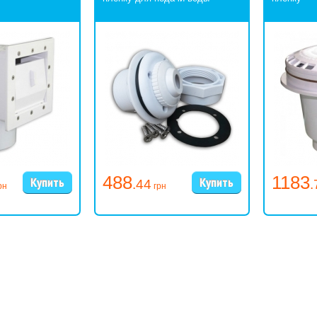
488
1183
.44
.
рн
грн