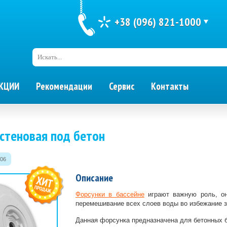
+38 (096) 821-1000
Искать...
КЦИИ
Рекомендации
Сервис
Контакты
стеновая под бетон
06
Описание
Форсунки в бассейне
играют важную роль, он
перемешивание всех слоев воды во избежание з
Данная форсунка предназначена для бетонных б