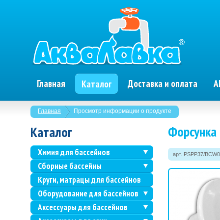
Главная
Доставка и оплата
А
Каталог
Главная
Просмотр информации о продукте
Форсунка 
Каталог
Химия для бассейнов
арт. PSPP37/BCW0
Сборные бассейны
Круги, матрацы для бассейнов
Оборудование для бассейнов
Аксессуары для бассейнов