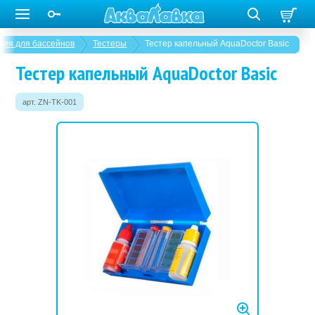
мия для бассейнов
Тестеры
Тестер капельный AquaDoctor Basic
Тестер капельный AquaDoctor Basic
арт. ZN-TK-001