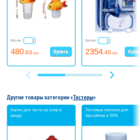
Кол-во:
Кол-во:
480
2354
.83
.45
грн
грн
Другие товары категории «
Тестеры
»
Капли для теста на хлор в
Тестовые полоски для
вводе
бассейнов и SPA