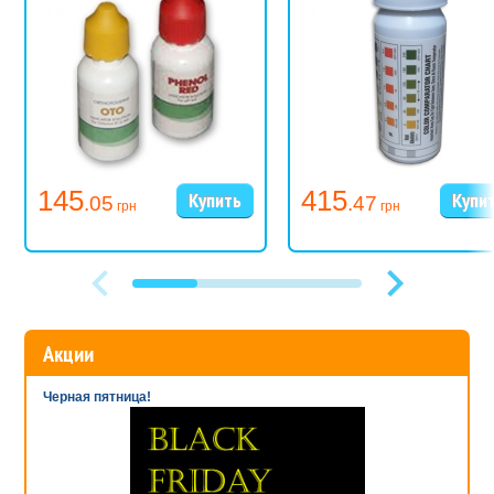
145
415
.05
.47
грн
грн
Акции
Черная пятница!