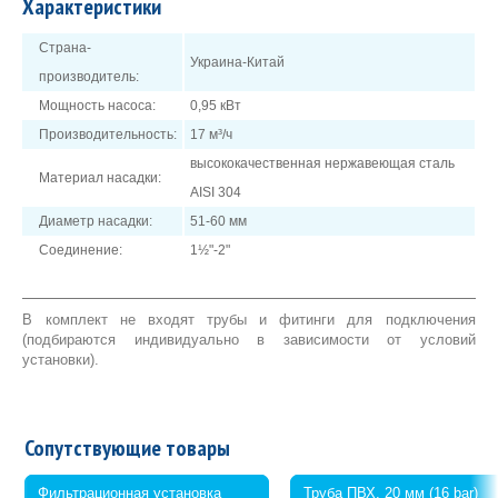
Характеристики
водозаборным устройством;
пневмокнопкой включения/выключения.
Страна-
Украина-Китай
Безопасность:
производитель:
Подвод электропитания осуществить через дифференциальное
Мощность насоса:
0,95 кВт
автоматическое устройство защитного отключения с током
Производительность:
17 м³/ч
отсечки 30 мА (УЗО).
высококачественная нержавеющая сталь
Материал насадки:
AISI 304
Диаметр насадки:
51-60 мм
Соединение:
1½"-2"
В комплект не входят трубы и фитинги для подключения
(подбираются индивидуально в зависимости от условий
установки).
Сопутствующие товары
Фильтрационная установка
Труба ПВХ, 20 мм (16 bar)