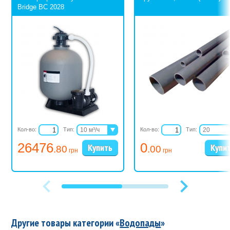
Bridge BC 2028
Кол-во:
Тип:
10 м³/ч
Кол-во:
Тип:
20
11,5 м³/ч
25
26476
0
.80
.00
16 м³/ч
32
грн
грн
32
40
40
50
63
75
90
Другие товары категории «
Водопады
»
_110