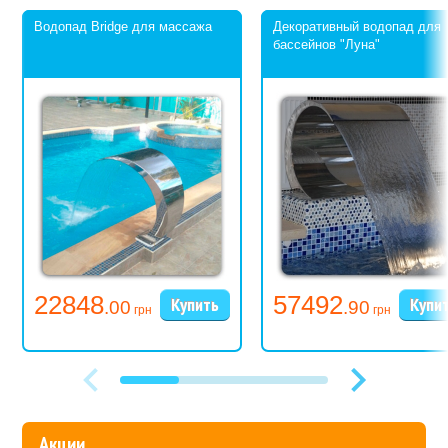
Водопад Bridge для массажа
Декоративный водопад для
бассейнов "Луна"
22848
57492
.00
.90
грн
грн
Акции