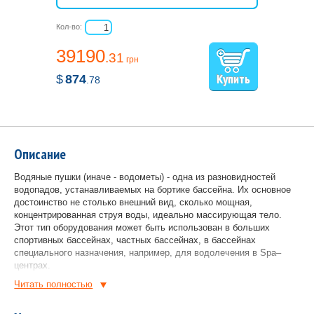
Кол-во:
39190
.31
грн
$
874
.78
Описание
Водяные пушки (иначе - водометы) - одна из разновидностей
водопадов, устанавливаемых на бортике бассейна. Их основное
достоинство не столько внешний вид, сколько мощная,
концентрированная струя воды, идеально массирующая тело.
Этот тип оборудования может быть использован в больших
спортивных бассейнах, частных бассейнах, в бассейнах
специального назначения, например, для водолечения в Spa–
центрах.
Читать полностью
Водопады укомплектованы:
насосом производительностью 17 куб.м./час;