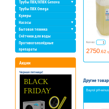
Трубы ПВХ/ХПВХ Genova
Трубы ПВХ Omega
Кулеры
Насосы
Бытовая техника
Счётчики для воды
Противогололёдные
Кол-во:
препараты
2750
.62
г
Акции
Черная пятница!
Другие товар
Bayrol pH-мinus