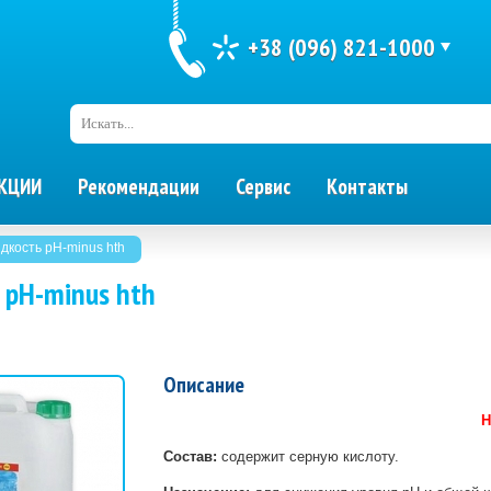
+38 (096) 821-1000
Искать...
КЦИИ
Рекомендации
Сервис
Контакты
дкость pH-minus hth
 pH-minus hth
Описание
Н
Состав:
содержит серную кислоту.