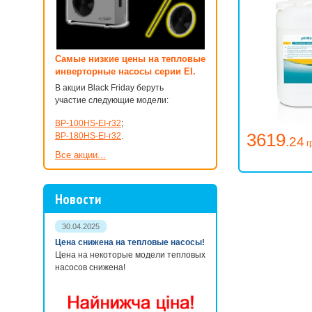
Самые низкие цены на тепловые
инверторные насосы серии EI.
В акции Black Friday беруть
участие следующие модели:
BP-100HS-EI-r32
;
3619
BP-180HS-EI-r32
.
.24
г
Все акции...
Новости
30.04.2025
Цена снижена на тепловые насосы!
Цена на некоторые модели тепловых
насосов снижена!