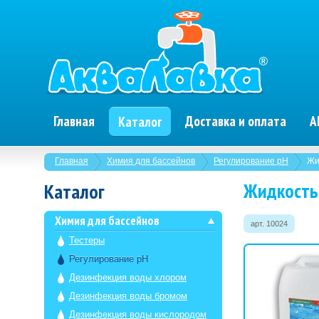
Главная
Доставка и оплата
А
Каталог
Главная
Химия для бассейнов
Регулирование pH
Жи
Жидкость
Каталог
Химия для бассейнов
арт. 10024
Тестеры
Регулирование pH
Дезинфекция воды хлором
Дезинфекция воды бромом
Дезинфекция воды кислородом