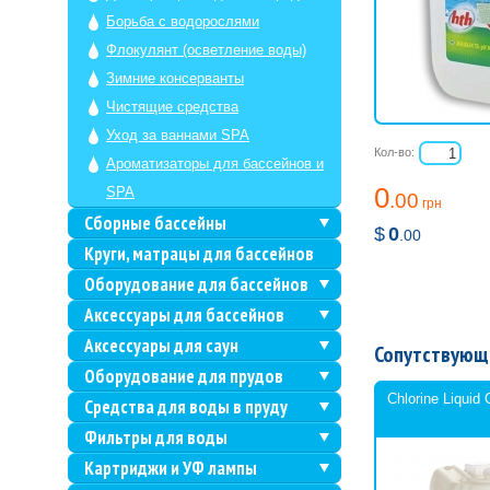
Борьба с водорослями
Флокулянт (осветление воды)
Зимние консерванты
Чистящие средства
Уход за ваннами SPA
Кол-во:
Ароматизаторы для бассейнов и
0
SPA
.00
грн
Сборные бассейны
$
0
.00
Круги, матрацы для бассейнов
Оборудование для бассейнов
Аксессуары для бассейнов
Аксессуары для саун
Сопутствующ
Оборудование для прудов
Chlorine Liquid 
Средства для воды в пруду
Фильтры для воды
Картриджи и УФ лампы