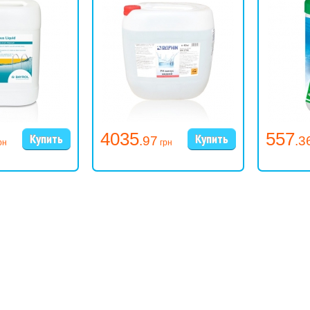
4035
557
.97
.3
рн
грн