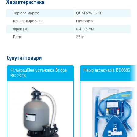
Характеристики
фірмова упаковка захистить від підробок та розсипання у
процесі транспортування.
Торгова марка:
QUARZWERKE
Термін служби даного кварцового піску набагато вищий за інші
Країна-виробник:
Німеччина
аналоги вітчизняного виробництва.
Фракція:
0,4-0,8 мм
Купуйте цю продукцію в АкваЛавці!
Вага:
25 кг
Супутні товари
Фільтраційна установка Bridge
Набір аксесуарів BD0886
BC 2028