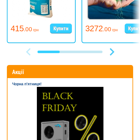
415
3272
.00
.00
грн
грн
Акції
Чорна п'ятниця!