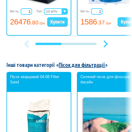
Кіл-ть:
Тип:
10 м³/ч
Кіл-ть:
11,5 м³/ч
26476
1586
.80
.37
16 м³/ч
грн
грн
Інші товари категорії «
Пісок для фільтрації
»
Пісок кварцовий 04-08 Filter
Скляний пісок для фільтрів 
Sand
басейн