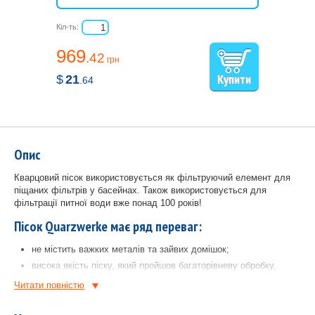
Кіл-ть:
969
.42
грн
$
21
.64
Опис
Кварцовий пісок використовується як фільтруючий елемент для
піщаних фільтрів у басейнах. Також використовується для
фільтрації питної води вже понад 100 років!
Пісок Quarzwerke має ряд переваг:
не містить важких металів та зайвих домішок;
висока якість піску, який пройшов багаторівневу обробку,
дасть позитивний ефект при використанні басейнів, схильних
Читати повнiстю
до помутнінь;
вміст SiO2 ≥ 98%, а також високостійкий до лугів та кислот;