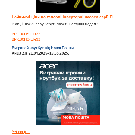
Найнижчі ціни на теплові інверторні насоси серії EI.
В акції Black Friday беруть участь наступні моделі:
BP-100HS-EI-r32
;
BP-180HS-EI-r32
.
Вигравай ноутбук від Нової Пошти!
Акція діє 21.04.2025–18.05.2025.
Усі акції...