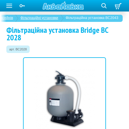
басейнів
Фільтраційні установки
Фільтраційна установка BC2043
Фільтраційна установка Bridge BC
2028
арт. BC2028