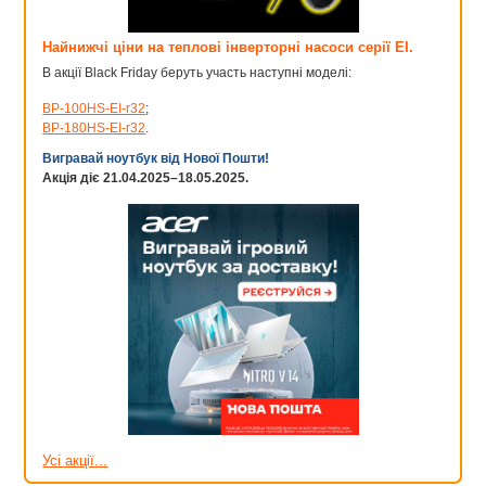
Найнижчі ціни на теплові інверторні насоси серії EI.
В акції Black Friday беруть участь наступні моделі:
BP-100HS-EI-r32
;
BP-180HS-EI-r32
.
Вигравай ноутбук від Нової Пошти!
Акція діє 21.04.2025–18.05.2025.
Усі акції...