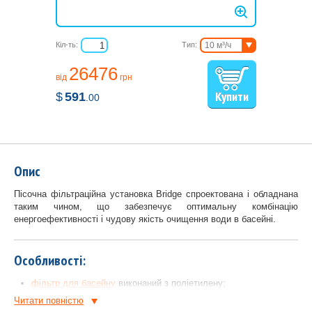
Кіл-ть:
Тип:
10 м³/ч
11,5 м³/ч
26476
16 м³/ч
від
грн
$
591
.00
Опис
Пісочна фільтраційна установка Bridge спроектована і обладнана
таким чином, що забезпечує оптимальну комбінацію
енергоефективності і чудову якість очищення води в басейні.
Особливості:
фільтр для басейну
виконаний з поліетилену;
верхній 7-ми позиційний розподільний клапан.
Читати повнiстю