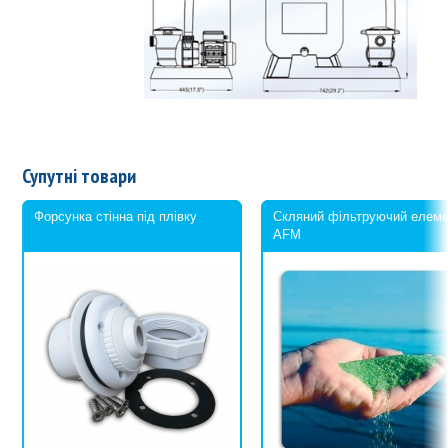
Супутні товари
Форсунка стінна під плівку
Скляний фільтруючий елем
AFM