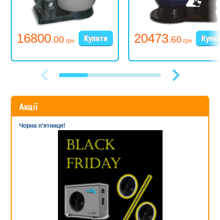
16800
20473
.00
.60
грн
грн
Акції
Чорна п'ятниця!