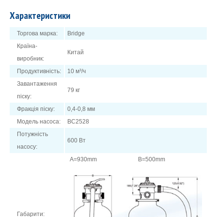
Характеристики
Торгова марка:
Bridge
Країна-
Китай
виробник:
Продуктивність:
10 м³/ч
Завантаження
79 кг
піску:
Фракція піску:
0,4-0,8 мм
Модель насоса:
BC2528
Потужність
600 Вт
насосу:
A=930mm
B=500mm
Габарити: