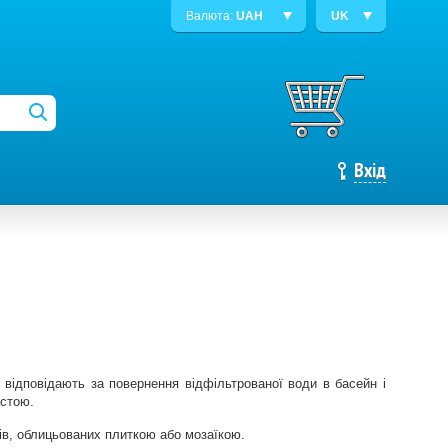
Валюта:
UAH
UK
Вхід
відповідають за повернення відфільтрованої води в басейн і
астою.
в, облицьованих плиткою або мозаїкою.