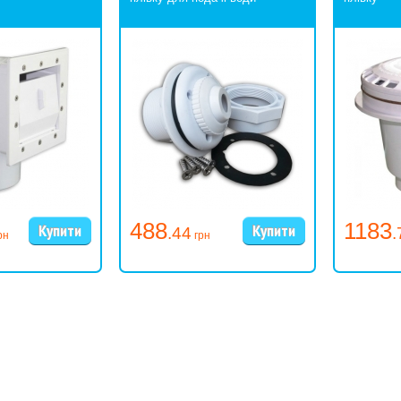
488
1183
.44
.
рн
грн