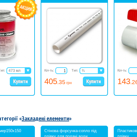
Тип:
473 мл
Кіл-ть:
Тип:
¾
Кіл-ть:
946 мл
1
405
143
.35
.2
1¼
грн
1½
2
атегорії «
Закладені елементи
»
імер150x150
Стінова форсунка-сопло під
Пластиков
плівку для подачі води
плівку