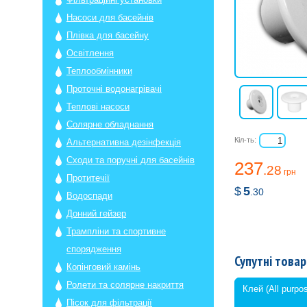
Насоси для басейнів
Плівка для басейну
Освітлення
Теплообмінники
Проточні водонагрівачі
Теплові насоси
Солярне обладнання
Кіл-ть:
Альтернативна дезінфекція
Сходи та поручні для басейнів
237
.28
грн
Протитечії
$
5
.30
Водоспади
Донний гейзер
Трампліни та спортивне
спорядження
Супутні товар
Копінговий камінь
Ролети та солярне накриття
Клей (All purpo
Пісок для фільтрації