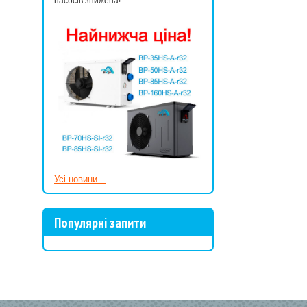
насосів знижена!
Усі новини...
Популярні запити