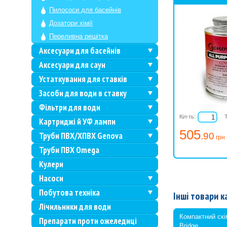
Пилососи для басейнів
Дозатори хімії
Переливна решітка
Аксесуари для басейнів
Аксесуари для саун
Устаткування для ставків
Засоби для води в ставку
Фільтри для води
Кіл-ть:
Картриджі й УФ лампи
505
Труби ПВХ/ХПВХ Genova
.90
грн
Труби ПВХ Omega
Кулери
Насоси
Побутова техніка
Інші товари к
Лічильники для води
Компактний ск
Препарати проти ожеледиці
Bridge