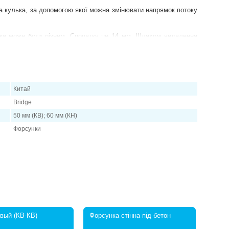
а кулька, за допомогою якої можна змінювати напрямок потоку
ьки може бути різним. Спочатку це 14 мм. Шляхом видалення
нку:
од;
од;
Китай
од.
Bridge
увати потужність системи фільтрації, але також важливо
50 мм (КВ); 60 мм (КН)
, створювані форсунками, повинні перемішувати всі верстви
Форсунки
 зовнішнє клейове з'єднання, або 50 мм внутрішнє клейове
вый (КВ-КВ)
Форсунка стінна під бетон