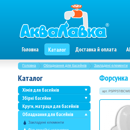
Головна
Доставка й оплата
А
Каталог
Головна
Обладнання для басейнів
Закладені елементи
Форсунка 
Каталог
Хімія для басейнів
арт. PSPP37/BCW0
Збірні басейни
Круги, матраци для басейнів
Обладнання для басейнів
Закладені елементи
Фільтраційні установки