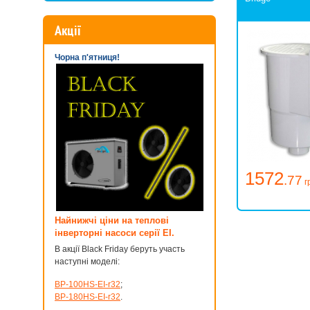
Акції
Чорна п'ятниця!
1572
.77
г
Найнижчі ціни на теплові
інверторні насоси серії EI.
В акції Black Friday беруть участь
наступні моделі:
BP-100HS-EI-r32
;
BP-180HS-EI-r32
.