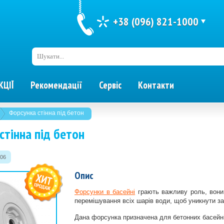
+38 (096) 821-1000
Шукати...
КЦІЇ
Рекомендації
Сервіс
Контакти
Форсунка стінна під бетон
стінна під бетон
06
Опис
Форсунки в басейні
грають важливу роль, вони 
перемішування всіх шарів води, щоб уникнути з
Дана форсунка призначена для бетонних басейні