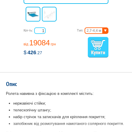
Кіл-ть:
Тип:
2,7-4,4 м
3,7-5,4 м
19084
5,4-7,1 м
від
грн
$
426
.27
Опис
Ролета навивна з фіксацією в комплекті містить:
нержавіючі стійки;
телескопічну штангу;
набір стрічок та затискачів для кріплення покриття;
запобіжник від розмотування намотаного солярного покриття.