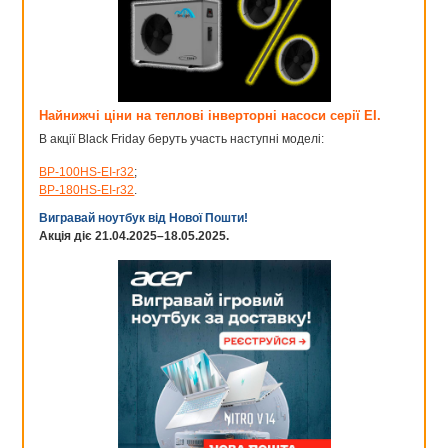
Найнижчі ціни на теплові інверторні насоси серії EI.
В акції Black Friday беруть участь наступні моделі:
BP-100HS-EI-r32
;
BP-180HS-EI-r32
.
Вигравай ноутбук від Нової Пошти!
Акція діє 21.04.2025–18.05.2025.