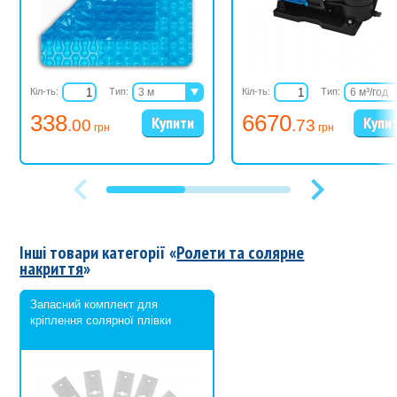
Кіл-ть:
Тип:
3 м
Кіл-ть:
Тип:
6 м³/год
3,6 м
9,5 м³/го
338
6670
.00
.73
4 м
10 м³/год
грн
грн
5 м
12 м³/год
6 м
14 м³/год
Інші товари категорії «
Ролети та солярне
накриття
»
Запасний комплект для
кріплення солярної плівки