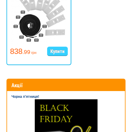
838
.99
грн
Акції
Чорна п'ятниця!