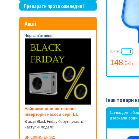
Препарати проти ожеледиці
Акції
Чорна п'ятниця!
Кіл-ть:
148
.64
грн
Інші товари к
Найнижчі ціни на теплові
Сачок для збору
інверторні насоси серії EI.
дзеркала води
В акції Black Friday беруть участь
наступні моделі:
BP-100HS-EI-r32
;