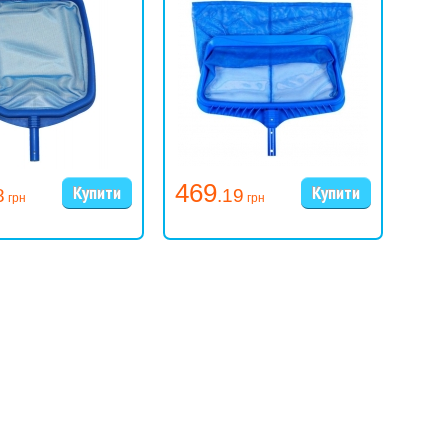
469
43
8
.19
грн
грн