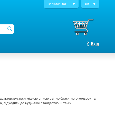
Валюта:
UAH
UK
Вхід
арактеризується міцною сіткою світло-блакитного кольору та
, підходить до будь-якої стандартної штанги.