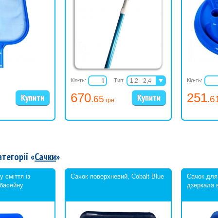
Кіл-ть:
Тип:
1,2 - 2,4
Кіл-ть:
1,8 - 3,6
670
251
.65
.6
2,4 - 4,8
грн
атегорії «
Сачки
»
 сміття із
Сачок поверхневий, Cobalt Blue
Сачок для 
 басейну
дзеркала 