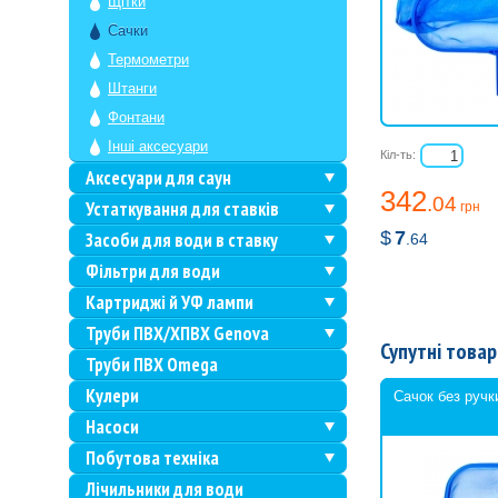
Щітки
Сачки
Термометри
Штанги
Фонтани
Інші аксесуари
Кіл-ть:
Аксесуари для саун
342
.04
Устаткування для ставків
грн
$
7
Засоби для води в ставку
.64
Фільтри для води
Картриджі й УФ лампи
Труби ПВХ/ХПВХ Genova
Супутні товар
Труби ПВХ Omega
Кулери
Сачок без ручк
Насоси
Побутова техніка
Лічильники для води