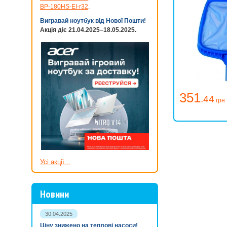
BP-180HS-EI-r32
.
Вигравай ноутбук від Нової Пошти!
Акція діє 21.04.2025–18.05.2025.
351
.44
грн
Усі акції...
Новини
30.04.2025
Ціну знижено на теплові насоси!