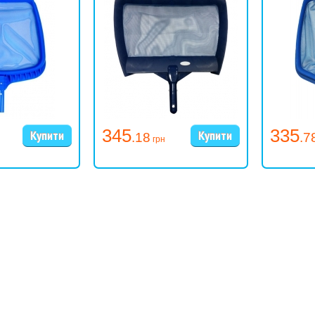
345
335
.18
.7
грн