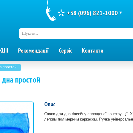
+38 (096) 821-1000
Шукати...
КЦІЇ
Рекомендації
Сервіс
Контакти
а простой
 дна простой
Опис
Сачок для дна басейну спрощеної конструкції. Х
легким полімерним каркасом. Ручка універсальна