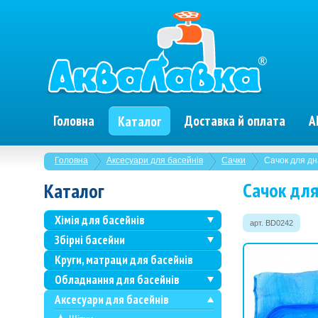
Головна
Доставка й оплата
А
Каталог
Головна
Аксесуари для басейнів
Сачки
Сачок для дн
Сачок для
Каталог
Хімія для басейнів
арт. BD0242
Збірні басейни
Круги, матраци для басейнів
Обладнання для басейнів
Аксесуари для басейнів