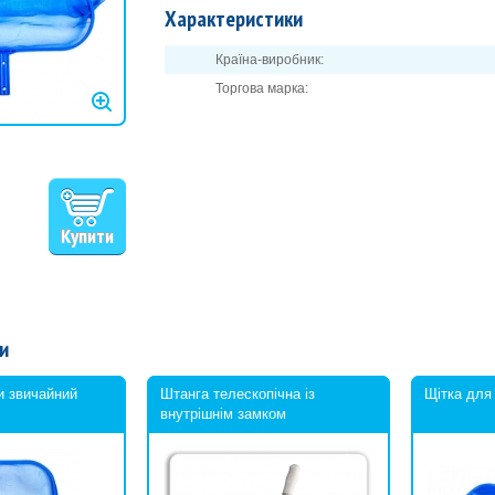
Характеристики
Країна-виробник:
Торгова марка:
и
и звичайний
Штанга телескопічна із
Щітка для
внутрішнім замком