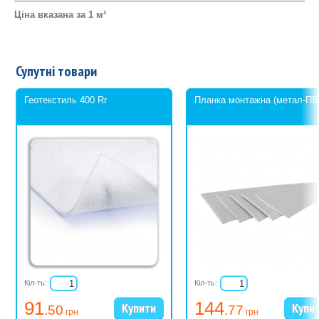
Ціна вказана за 1 м²
Супутні товари
Геотекстиль 400 Rr
Планка монтажна (метал-ПВ
Кіл-ть:
Кіл-ть:
91
144
.50
.77
грн
грн