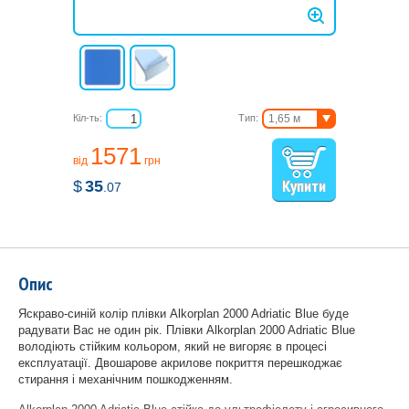
Кіл-ть:
Тип:
1,65 м
2,05 м
1571
від
грн
$
35
.07
Опис
Яскраво-синій колір плівки Alkorplan 2000 Adriatic Blue буде
радувати Вас не один рік. Плівки Alkorplan 2000 Adriatic Blue
володіють стійким кольором, який не вигоряє в процесі
експлуатації. Двошарове акрилове покриття перешкоджає
стирання і механічним пошкодженням.