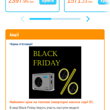
2397
1571
.95
.23
грн
грн
Акції
Чорна п'ятниця!
Найнижчі ціни на теплові інверторні насоси серії EI.
В акції Black Friday беруть участь наступні моделі: