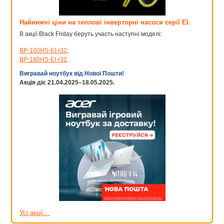
Найнижчі ціни на теплові інверторні насоси серії EI.
В акції Black Friday беруть участь наступні моделі:
BP-100HS-EI-r32
;
BP-180HS-EI-r32
.
Вигравай ноутбук від Нової Пошти!
Акція діє 21.04.2025–18.05.2025.
Усі акції...