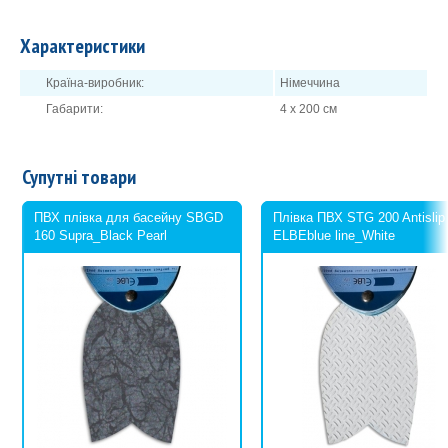
Характеристики
Країна-виробник:
Німеччина
Габарити:
4 х 200 см
Супутні товари
ПВХ плівка для басейну SBGD
Плівка ПВХ STG 200 Antislip
160 Supra_Black Pearl
ELBEblue line_White