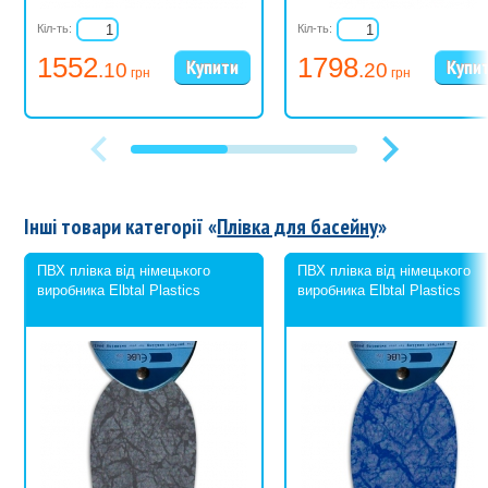
Кіл-ть:
Кіл-ть:
1552
1798
.10
.20
грн
грн
Інші товари категорії «
Плівка для басейну
»
ПВХ плівка від німецького
ПВХ плівка від німецького
виробника Elbtal Plastics
виробника Elbtal Plastics