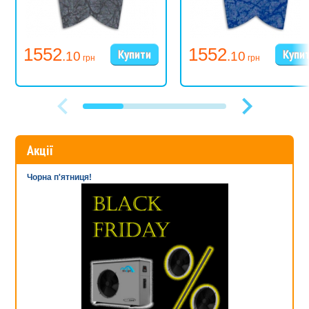
1552
1552
.10
.10
грн
грн
Акції
Чорна п'ятниця!