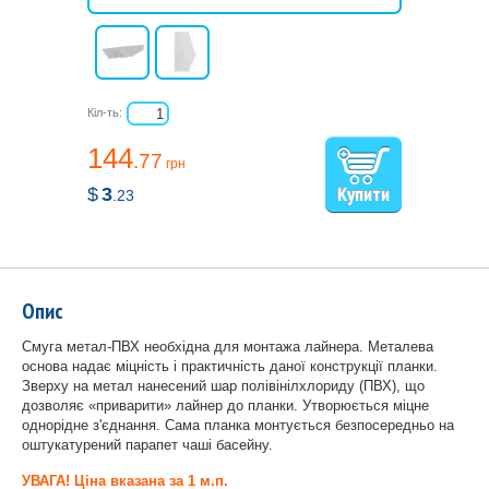
Кіл-ть:
144
.77
грн
$
3
.23
Опис
Смуга метал-ПВХ необхідна для монтажа лайнера. Металева
основа надає міцність і практичність даної конструкції планки.
Зверху на метал нанесений шар полівінілхлориду (ПВХ), що
дозволяє «приварити» лайнер до планки. Утворюється міцне
однорідне з'єднання. Сама планка монтується безпосередньо на
оштукатурений парапет чаші басейну.
УВАГА! Ціна вказана за 1 м.п.