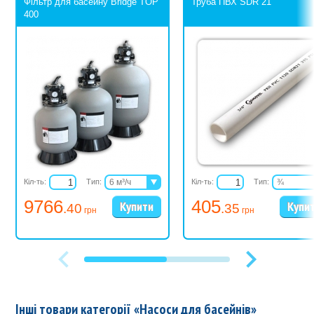
Фільтр для басейну Bridge TOP
Труба ПВХ SDR 21
400
Кіл-ть:
Тип:
6 м³/ч
Кіл-ть:
Тип:
¾
9,4 м³/ч
1
9766
405
.40
.35
13,7 м³/ч
1¼
грн
грн
1½
2
Інші товари категорії «
Насоси для басейнів
»