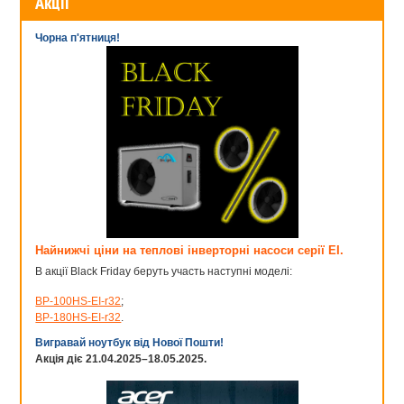
Акції
Чорна п'ятниця!
Найнижчі ціни на теплові інверторні насоси серії EI.
В акції Black Friday беруть участь наступні моделі:
BP-100HS-EI-r32
;
BP-180HS-EI-r32
.
Вигравай ноутбук від Нової Пошти!
Акція діє 21.04.2025–18.05.2025.