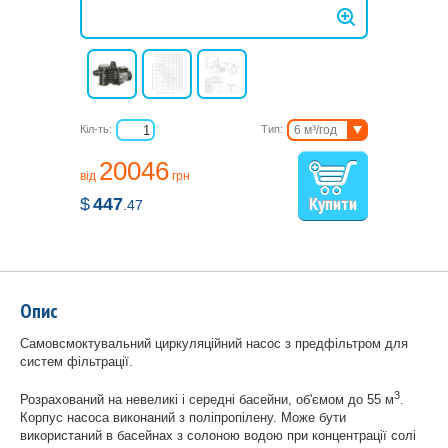
Кіл-ть:
Тип:
6 м³/год
8 м³/год
20046
від
грн
$
447
.47
Опис
Самовсмоктувальний циркуляційний насос з предфільтром для
систем фільтрації.
3
Розрахований на невеликі і середні басейни, об'ємом до 55 м
.
Корпус насоса виконаний з поліпропілену. Може бути
використаний в басейнах з солоною водою при концентрації солі