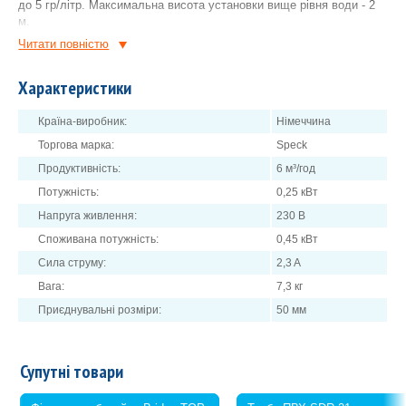
до 5 гр/літр. Максимальна висота установки вище рівня води - 2
м.
Читати повнiстю
ступінь захисту двигуна - IP55;
максимальна температура води - 60 ⁰С.
Характеристики
Клейова ПВХ муфта діаметром 50/50 входить в комплект.
Країна-виробник:
Німеччина
Торгова марка:
Speck
Продуктивність:
6 м³/год
Потужність:
0,25 кВт
Напруга живлення:
230 В
Споживана потужність:
0,45 кВт
Сила струму:
2,3 A
Вага:
7,3 кг
Приєднувальні розміри:
50 мм
Супутні товари