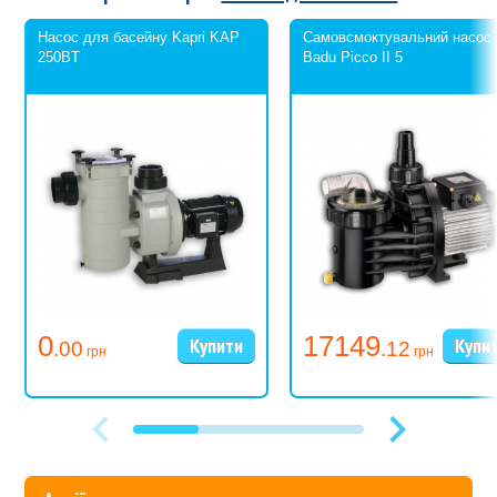
Насос для басейну Kapri KAP
Самовсмоктувальний насос
250BТ
Badu Picco II 5
0
17149
.00
.12
грн
грн