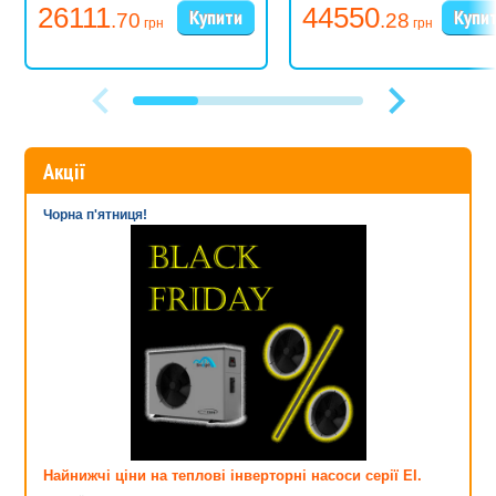
26111
44550
.70
.28
грн
грн
Акції
Чорна п'ятниця!
Найнижчі ціни на теплові інверторні насоси серії EI.