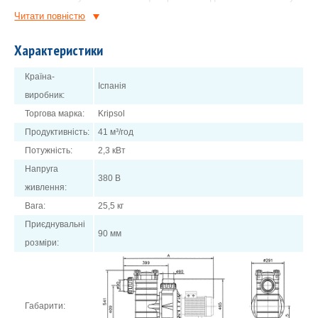
використовуватися з морською водою.
Читати повнiстю
Характеристики
Країна-
Іспанія
виробник:
Торгова марка:
Kripsol
Продуктивність:
41 м³/год
Потужність:
2,3 кВт
Напруга
380 В
живлення:
Вага:
25,5 кг
Приєднувальні
90 мм
розміри:
Габарити: