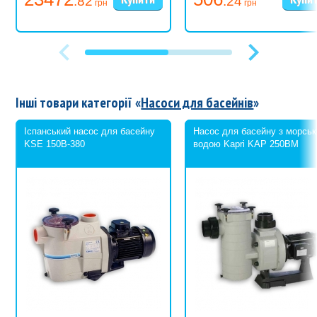
.82
.24
700 мм
грн
грн
Інші товари категорії «
Насоси для басейнів
»
Іспанський насос для басейну
Насос для басейну з морсь
KSE 150В-380
водою Kapri KAP 250BM