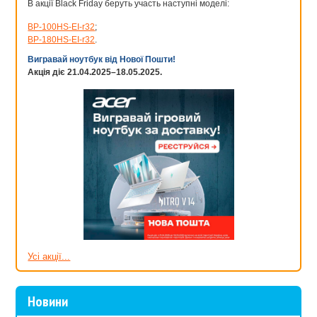
В акції Black Friday беруть участь наступні моделі:
BP-100HS-EI-r32
;
BP-180HS-EI-r32
.
Вигравай ноутбук від Нової Пошти!
Акція діє 21.04.2025–18.05.2025.
Усі акції...
Новини