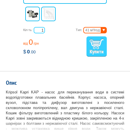
Кіл-ть:
Тип:
41 м³/год
48 м³/год
0
58 м³/год
від
грн
66 м³/год
$
0
.00
Опис
Kripsol Kapri KAP - насоc для перекачування води в системі
водопідготовки плавальних басейнів. Корпус насоса, опорний
вузол, підстава та дифузор виготовлені з посиленого
скловолокном поліпропілену, вал двигуна з нержавіючої сталі.
Кошик фільтру виготовлений з ​​пластику білого кольору. Насоси
Kapri зовні закриваються відкидною кришкою, закріпленою на 4-х
шарнірах з болтами з нержавіючої сталі. Насос самовсмоктуючий
- можлива установка вище рівня води. Також можуть