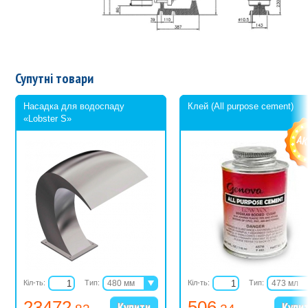
Супутні товари
Насадка для водоспаду
Клей (All purpose cement)
«Lobster S»
Кіл-ть:
Тип:
480 мм
Кіл-ть:
Тип:
473 мл
550 мм
946 мл
23472
506