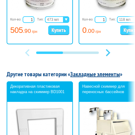
Кол-во:
Тип:
473 мл
Кол-во:
Тип:
118 мл
946 мл
237 мл
505
0
.90
.00
473 мл
грн
грн
946 мл
Другие товары категории «
Закладные элементы
»
Декоративная пластиковая
Навесной скиммер для
накладка на скиммер BD1001
переносных бассейнов