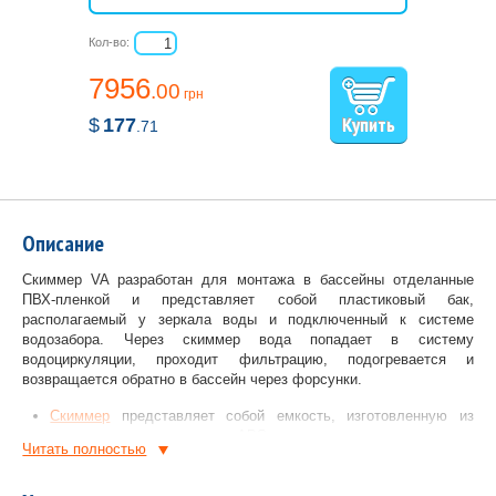
Кол-во:
7956
.00
грн
$
177
.71
Описание
Скиммер VA разработан для монтажа в бассейны отделанные
ПВХ-пленкой и представляет собой пластиковый бак,
располагаемый у зеркала воды и подключенный к системе
водозабора. Через скиммер вода попадает в систему
водоциркуляции, проходит фильтрацию, подогревается и
возвращается обратно в бассейн через форсунки.
Скиммер
представляет собой емкость, изготовленную из
высокопрочного пластика ABS, которая устанавливается в
Читать полностью
боковую стенку бассейна у поверхности зеркала воды.
Отверстие на боковой части скиммера, оснащено плавающей