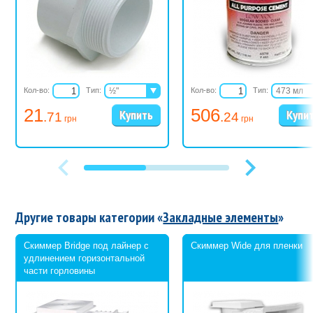
Кол-во:
Тип:
½"
Кол-во:
Тип:
473 мл
¾"
946 мл
21
506
.71
.24
1"
грн
грн
1¼"
1½"
2"
2½"
3"
4"
6"
Другие товары категории «
Закладные элементы
»
Скиммер Bridge под лайнер с
Скиммер Wide для пленки
удлинением горизонтальной
части горловины