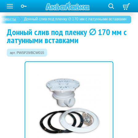
элементы
Донный слив под пленку ∅ 170 мм с латунными вставками
Донный слив под пленку ∅ 170 мм с
латунными вставками
арт. PWSP29/BCW015