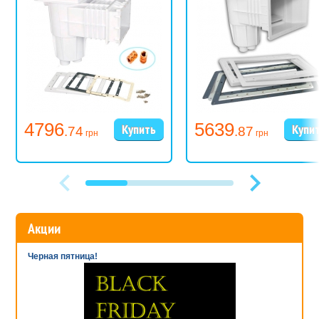
4796
5639
.74
.87
грн
грн
Акции
Черная пятница!